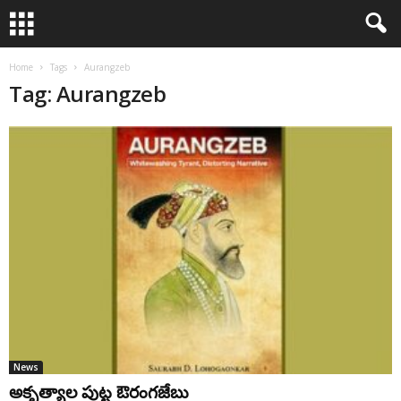
Home
Tags
Aurangzeb
Tag: Aurangzeb
News
అకృత్యాల పుట్ట ఔరంగజేబు