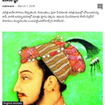
vskteam
-
March 1, 2018
0
చరిత్ర అనేక పాఠాలు నేర్పుతుంది. నియంతలు, ప్రజా పీడకులకు చరిత్ర పుటల్లో చోటుండవచ్చు.
కానీ, వారికి జనహృదయాల్లో మాత్రం స్థానం దక్కదు. తమను మించినవారు లేరని విర్రవీగే
పాలకులు మొట్టమొదట ఒంటపట్టించుకోవాల్సిన పాఠమిది!...
English Articles