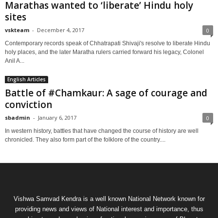
Marathas wanted to ‘liberate’ Hindu holy
sites
vskteam
-
December 4, 2017
0
Contemporary records speak of Chhatrapati Shivaji's resolve to liberate Hindu
holy places, and the later Maratha rulers carried forward his legacy, Colonel
Anil A...
English Articles
Battle of #Chamkaur: A sage of courage and
conviction
sbadmin
-
January 6, 2017
0
In western history, battles that have changed the course of history are well
chronicled. They also form part of the folklore of the country....
Vishwa Samvad Kendra is a well known National Network known for
providing news and views of National interest and importance, thus