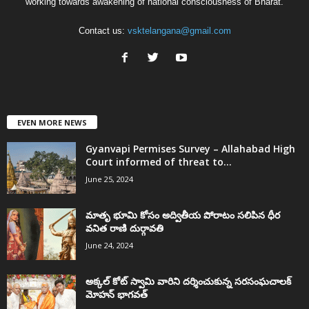
working towards awakening of national consciousness of Bharat.
Contact us:
vsktelangana@gmail.com
EVEN MORE NEWS
Gyanvapi Permises Survey – Allahabad High
Court informed of threat to...
June 25, 2024
మాతృ భూమి కోసం అద్వితీయ పోరాటం సలిపిన ధీర
వనిత రాణి దుర్గావతి
June 24, 2024
అక్కల్‌ కోట్‌ స్వామి వారిని దర్శించుకున్న సరసంఘచాలక్
మోహన్ భాగవత్