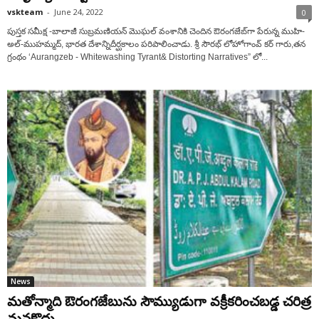
vskteam
-
June 24, 2022
0
పుస్తక సమీక్ష -బాలాజీ సుబ్రమణియన్ మొఘల్ వంశానికి చెందిన ఔరంగజేబ్‌గా పేరున్న ముహి-
అల్-ముహమ్మద్, భారత దేశాన్నిదీర్ఘకాలం పరిపాలించాడు. శ్రీ సౌరభ్ లోహోగాంవ్ కర్ గారు,తన
గ్రంథం ‘Aurangzeb - Whitewashing Tyrant& Distorting Narratives” లో...
News
మతోన్మాది ఔరంగజేబును సౌమ్యుడుగా వక్రీకరించబడ్డ చరిత్ర
మనకొద్దు