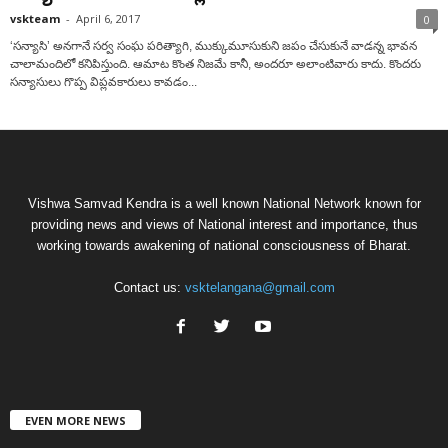
vskteam
-
April 6, 2017
0
‘సన్యాసి’ అనగానే సర్వ సంఘ పరిత్యాగి, ముక్కుమూసుకుని జపం చేసుకునే వాడన్న భావన
చాలామందిలో కనిపిస్తుంది. ఆమాట కొంత నిజమే కానీ, అందరూ అలాంటివారు కాదు. కొందరు
సన్యాసులు గొప్ప విప్లవకారులు కావడం...
Vishwa Samvad Kendra is a well known National Network known for
providing news and views of National interest and importance, thus
working towards awakening of national consciousness of Bharat.
Contact us:
vsktelangana@gmail.com
EVEN MORE NEWS