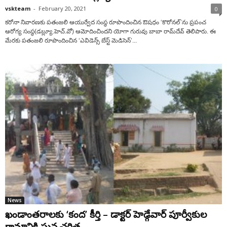
vskteam
-
February 20, 2021
0
క‌రోనా నివార‌ణ‌కు పతంజలి ఆయుర్వేద సంస్థ రూపొందించిన ఔషధం ‘కొరోనల్’ను ప్ర‌పంచ
ఆరోగ్య సంస్థ(డ‌బ్ల్యూ.హెచ్.‌వో) ఆమోదించింద‌ని యోగా గురువు బాబా రామ్‌దేవ్ తెలిపారు. ఈ
మేర‌కు పతంజలి రూపొందించిన ‘ఎవిడెన్స్ బేస్ట్ మెడిసెన్’...
News
ఖండాంతరాలకు ‘కంద’ కీర్తి – డాక్టర్ హెడ్గేవార్ పూర్వీకుల
గ్రామానికి ఘన చరిత్ర