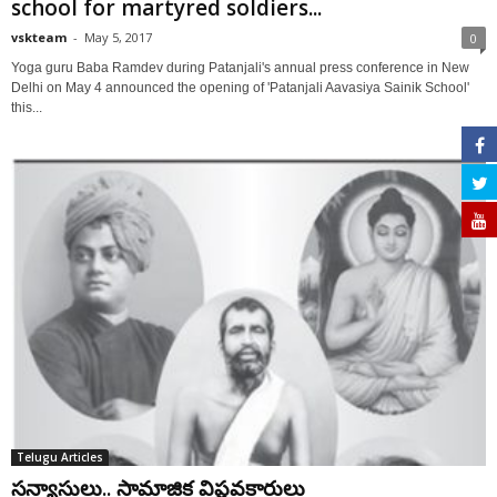
school for martyred soldiers...
vskteam
-
May 5, 2017
0
Yoga guru Baba Ramdev during Patanjali's annual press conference in New
Delhi on May 4 announced the opening of 'Patanjali Aavasiya Sainik School'
this...
Telugu Articles
సన్యాసులు.. సామాజిక విప్లవకారులు