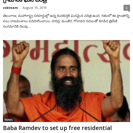
vskteam
-
August 19, 2019
0
తెలంగాణ, మహారాష్ట్ర సరిహద్దుల్లో ఉన్న కందకుర్తికి ఘనమైన చరిత్ర ఉంది. గతంలో ఈ ప్రాంతాన్ని
పలు రాజవంశాలు పరిపాలించాయి. హరిద్ర, మంజీర, గోదావరి నదులతో కూడిన త్రివేణి
సంగమానికి నెలవు...
News
Baba Ramdev to set up free residential