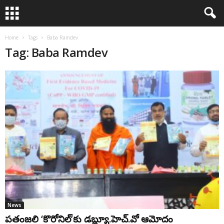
Home
Tags
Baba Ramdev
Tag: Baba Ramdev
News
పతంజలి ‘కొరోనిల్‌’కు డ‌బ్ల్యూ.హెచ్.‌వో ఆమోదం