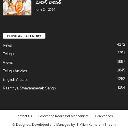
మోహన్ భాగవత్
June 24, 2024
POPULAR CATEGORY
4172
News
2251
Telugu
1997
Views
1845
Telugu Articles
1252
English Articles
1104
Rashtriya Swayamsevak Sangh
Contact Us
Grievance Redressal Mechanism
Grievances
© Designed, Developed and Managed by IT Milan Komaram Bheem