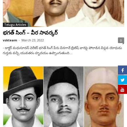
Telugu Articles
భగత్ సింగ్ – వీర సావర్కర్
vskteam
-
March 23, 2022
0
- డాక్టర్ మధుసూదన్ చెరేకర్ భగత్ సింగ్ పేరు వినగానే బ్రిటిష్ వారిపై పోరాడిన విప్లవ యోధుడు
గుర్తుకు వచ్చి యువతరం హృదయం ఉప్పొంగుతుంది....