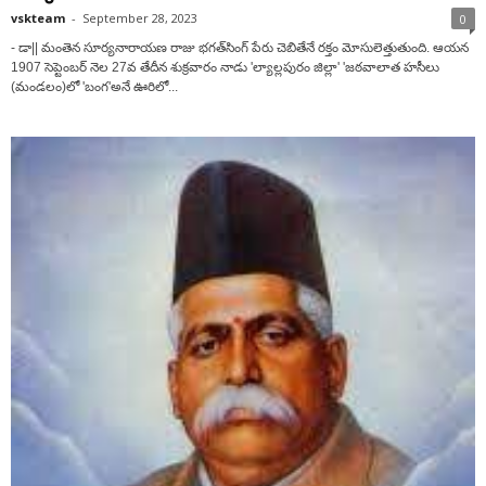
vskteam
-
September 28, 2023
0
- డా|| మంతెన సూర్యనారాయణ రాజు భగత్‌సింగ్‌ పేరు చెబితేనే రక్తం మోసులెత్తుతుంది. ఆయన
1907 సెప్టెంబర్‌ నెల 27వ తేదీన శుక్ర‌వారం నాడు 'ల్యాల్లపురం జిల్లా' 'జఠవాలాత హసీలు
(మండలం)లో 'బంగ'అనే ఊరిలో...