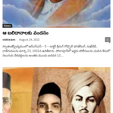
News
ఆ ‌బలిదానాలకు వందనం
vskteam
-
August 24, 2022
0
స్వాతంత్య్రోద్యమంలో ఆర్‌ఎస్‌ఎస్‌ – 5 – ‌డాక్టర్‌ శ్రీ‌రంగ్‌ ‌గోడ్బొలే భగత్‌సింగ్‌, ‌సుఖ్‌దేవ్‌,
‌రాజ్‌గురులను మార్చి 23, 1931న ఉరితీశారు. సోలాపూర్‌లో ఇద్దరు పోలీసులను చంపిన కేసులో
నలుగురు దేశభక్తులను అంతకు ముందు జనవరి 13,...