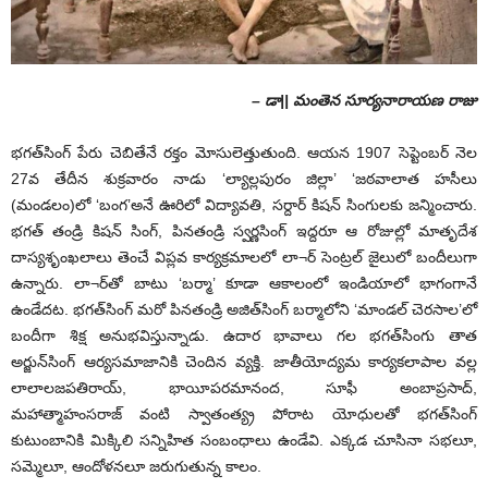
– డా|| మంతెన సూర్యనారాయణ రాజు
భగత్‌సింగ్‌ పేరు చెబితేనే రక్తం మోసులెత్తుతుంది. ఆయన 1907 సెప్టెంబర్‌ నెల
27వ తేదీన శుక్ర‌వారం నాడు ‘ల్యాల్లపురం జిల్లా’ ‘జఠవాలాత హసీలు
(మండలం)లో ‘బంగ’అనే ఊరిలో విద్యావతి, సర్దార్‌ కిషన్‌ సింగులకు జన్మించారు.
భగత్‌ తండ్రి కిషన్‌ సింగ్‌, పినతండ్రి స్వర్ణసింగ్‌ ఇద్దరూ ఆ రోజుల్లో మాతృదేశ
దాస్యశృంఖలాలు తెంచే విప్లవ కార్యక్రమాలలో లా¬ర్‌ సెంట్రల్‌ జైలులో బందీలుగా
ఉన్నారు. లా¬ర్‌తో బాటు ‘బర్మా’ కూడా ఆకాలంలో ఇండియాలో భాగంగానే
ఉండేదట. భగత్‌సింగ్‌ మరో పినతండ్రి అజిత్‌సింగ్‌ బర్మాలోని ‘మాండల్‌ చెరసాల’లో
బందీగా శిక్ష అనుభవిస్తున్నాడు. ఉదార భావాలు గల భగత్‌సింగు తాత
అర్జున్‌సింగ్‌ ఆర్యసమాజానికి చెందిన వ్యక్తి. జాతీయోద్యమ కార్యకలాపాల వల్ల
లాలాలజపతిరాయ్‌, భాయీపరమానంద, సూఫీ అంబాప్రసాద్‌,
మహాత్మాహంసరాజ్‌ వంటి స్వాతంత్య్ర పోరాట యోధులతో భగత్‌సింగ్‌
కుటుంబానికి మిక్కిలి సన్నిహిత సంబంధాలు ఉండేవి. ఎక్కడ చూసినా సభలూ,
సమ్మెలూ, ఆందోళనలూ జరుగుతున్న కాలం.