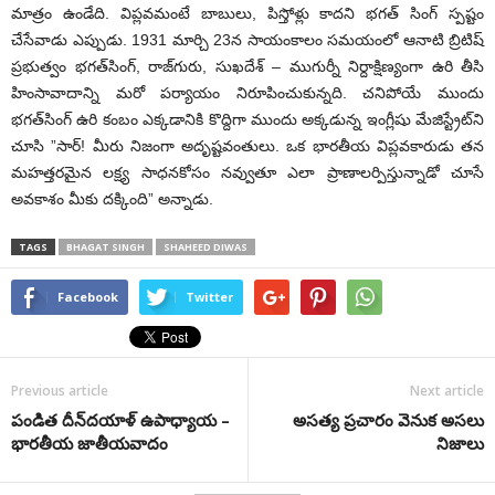
మాత్రం ఉండేది. విప్లవమంటే బాబులు, పిస్తోళ్లు కాదని భగత్‌ సింగ్‌ స్పష్టం
చేసేవాడు ఎప్పుడు. 1931 మార్చి 23న సాయంకాలం సమయంలో ఆనాటి బ్రిటిష్‌
ప్రభుత్వం భగత్‌సింగ్‌, రాజ్‌గురు, సుఖదేశ్‌ – ముగుర్నీ నిర్దాక్షిణ్యంగా ఉరి తీసి
హింసావాదాన్ని మరో పర్యాయం నిరూపించుకున్నది. చనిపోయే ముందు
భగత్‌సింగ్‌ ఉరి కంబం ఎక్కడానికి కొద్దిగా ముందు అక్కడున్న ఇంగ్లీషు మేజిస్ట్రేట్‌ని
చూసి ”సార్‌! మీరు నిజంగా అదృష్టవంతులు. ఒక భారతీయ విప్లవకారుడు తన
మహత్తరమైన లక్ష్య సాధనకోసం నవ్వుతూ ఎలా ప్రాణాలర్పిస్తున్నాడో చూసే
అవకాశం మీకు దక్కింది” అన్నాడు.
TAGS
BHAGAT SINGH
SHAHEED DIWAS
Facebook
Twitter
Previous article
Next article
పండిత దీన్‌దయాళ్ ఉపాధ్యాయ –
అసత్య ప్రచారం వెనుక అసలు
భారతీయ జాతీయవాదం
నిజాలు