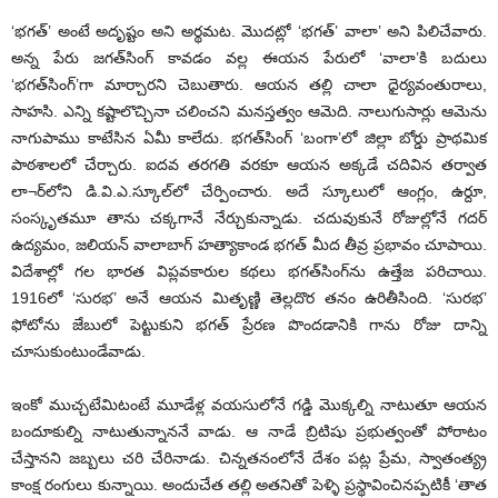
‘భగత్‌’ అంటే అదృష్టం అని అర్థమట. మొదట్లో ‘భగత్‌’ వాలా’ అని పిలిచేవారు.
అన్న పేరు జగత్‌సింగ్‌ కావడం వల్ల ఈయన పేరులో ‘వాలా’కి బదులు
‘భగత్‌సింగ్‌’గా మార్చారని చెబుతారు. ఆయన తల్లి చాలా ధైర్యవంతురాలు,
సాహసి. ఎన్ని కష్టాలొచ్చినా చలించని మనస్తత్వం ఆమెది. నాలుగుసార్లు ఆమెను
నాగుపాము కాటేసిన ఏమీ కాలేదు. భగత్‌సింగ్‌ ‘బంగా’లో జిల్లా బోర్డు ప్రాథమిక
పాఠశాలలో చేర్చారు. ఐదవ తరగతి వరకూ ఆయన అక్కడే చదివిన తర్వాత
లా¬ర్‌లోని డి.వి.ఎ.స్కూల్‌లో చేర్పించారు. అదే స్కూలులో ఆంగ్లం, ఉర్దూ,
సంస్కృతమూ తాను చక్కగానే నేర్చుకున్నాడు. చదువుకునే రోజుల్లోనే గదర్‌
ఉద్యమం, జలియన్‌ వాలాబాగ్‌ హత్యాకాండ భగత్‌ మీద తీవ్ర ప్రభావం చూపాయి.
విదేశాల్లో గల భారత విప్లవకారుల కథలు భగత్‌సింగ్‌ను ఉత్తేజ పరిచాయి.
1916లో ‘సురభ’ అనే ఆయన మితృణ్ణి తెల్లదొర తనం ఉరితీసింది. ‘సురభ’
ఫోటోను జేబులో పెట్టుకుని భగత్‌ ప్రేరణ పొందడానికి గాను రోజు దాన్ని
చూసుకుంటుండేవాడు.
ఇంకో ముచ్చటేమిటంటే మూడేళ్ల వయసులోనే గడ్డి మొక్కల్ని నాటుతూ ఆయన
బందూకుల్ని నాటుతున్నాననే వాడు. ఆ నాడే బ్రిటిషు ప్రభుత్వంతో పోరాటం
చేస్తానని జబ్బలు చరి చేరినాడు. చిన్నతనంలోనే దేశం పట్ల ప్రేమ, స్వాతంత్య్ర
కాంక్ష రంగులు కున్నాయి. అందుచేత తల్లి అతనితో పెళ్ళి ప్రస్థావించినప్పటికీ ‘తాత