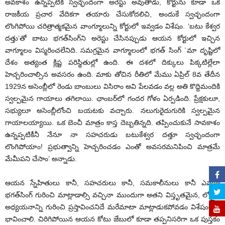
అవకాశం ఉన్నప్పటికీ స్వచ్ఛందంగా అరెస్టు అవుతాడు, కోర్టును కూడా ఒక
రాజకీయ ప్రచార వేదికగా తయారు చేసుకోదలిచి, అందుకే స్వచ్ఛందంగా
లొంగిపోయి చరిత్రాత్మకమైన వాంగ్మూలున్ని కోర్టులో ఇవ్వడం విశేషం. ‘బటు కేశ్వర
దత్తు’తో బాటు భగత్‌సింగ్‌ని అరెస్టు చేసినప్పుడు ఆయన కోర్టులో ఇచ్చిన
వాగ్మూలం విస్మరించలేనిది. సమగ్రమైన వాగ్మూలంలో భగత్ సింగ్ `మా దృష్టిలో
దేశం అత్యంత క్లిష్ట పరిస్థితుల్లో ఉంది. ఈ దశలో దిక్కులు పిక్కటిల్లేలా
హెచ్చరించాల్సిన అవసరం ఉంది. మాకు తోచిన రీతిలో మేము ఏప్రిల్‌ 8వ తేదీన
1929న అసెంబ్లీలో రెండు బాంబులు విసిరాం అవి పేలవడం వల్ల అతి కొద్దిమందికి
స్వల్పమైన గాయాలు తగిలాయి. ఛాంబర్‌లో గందర గోళం ఏర్పడింది. ప్రేక్షకులూ,
సభ్యులూ అసెంబ్లీలోంచి బయటకు వచ్చారు. నలుగురైదుగురికి స్వల్పమైన
గాయాలయ్యాయి. ఒక బెంచీ మాత్రం కాస్త దెబ్బతిన్నది. తప్పించుకునే సావకాశం
ఉన్నప్పటికీనీ నేనూ నా సహచరుడు బటుకేశ్వర దత్తూ స్వచ్ఛందంగా
లొంగిపోయాం! ప్రభుత్వాన్ని హెచ్చరించడం ఎంతో అవసరమనిపించి మాత్రమే
మేమీపని చేసాం’ అన్నాడు.
ఆయన స్నేహితులు కానీ, సహచరులు కానీ, సమకాలీనులు కానీ ఎవరూ
భగత్‌సింగ్‌ గురించి మాట్లాడాల్సి వచ్చినా ముందుగా అతని విస్తృతమైన, లోత్తైన
అధ్యయనాన్ని గురించి ప్రస్తావించనిదే మరేమాటా మాట్లాడుకపోవడం విశేషంగానే
భావించాలి. చిరిగిపోయిన ఆయన కోటు జేబులో కూడా తప్పనిసరిగా ఒక పుస్తకం