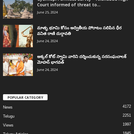
Court informed of threat to...
June 25, 2024
మాతృ భూమి కోసం అద్వితీయ పోరాటం సలిపిన ధీర
వనిత రాణి దుర్గావతి
June 24, 2024
అక్కల్‌ కోట్‌ స్వామి వారిని దర్శించుకున్న సరసంఘచాలక్
మోహన్ భాగవత్
June 24, 2024
POPULAR CATEGORY
4172
News
2251
Telugu
1997
Views
1845