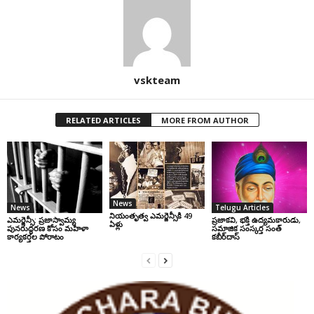
vskteam
RELATED ARTICLES
MORE FROM AUTHOR
News
News
Telugu Articles
నియంతృత్వ ఎమర్జెన్సీకి 49
ఎమర్జెన్సీ: ప్రజాస్వామ్య
ప్రజాకవి, భక్తి ఉద్యమకారుడు,
ఏళ్లు
పునరుద్ధరణ కోసం మహిళా
సమాజిక సంస్కర్త సంత్‌
కార్యకర్తల పోరాటం
కబీర్‌దాస్‌