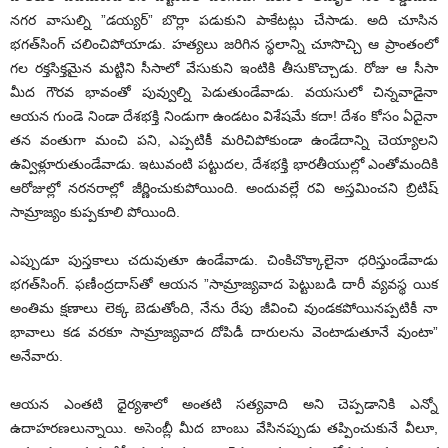
నగర వాసుల్ని ”డయ్యర్‌” బొర్లా పడుకుని పాకేటట్లు చేసాడు. అది చూసిన
భగత్‌సింగ్‌ చలించిపోయాడు. హత్యలు జరిగిన స్థలాన్ని చూసొచ్చి ఆ ప్రాంతంలో
గల రక్తసిక్తమైన మట్టిని సీసాలో వేసుకుని ఇంటికి తీసుకొచ్చాడు. రోజు ఆ సీసా
మీద గౌరవ భావంతో పువ్వుల్ని పెడుతుండేవాడు. వయసులో చిన్నవాడైనా
ఆయన గుండె నిండా దేశభక్తి నిండుగా ఉండటం విశేషమే కదా! దేశం కోసం ఏదైనా
తన వంతుగా మంచి పని, ఎప్పటికీ మరిచిపోకుండా ఉండేదాన్ని చెయ్యాలని
ఉవ్విళ్లూరుతుండేవాడు. ఇటువంటి పట్టుదల, దేశభక్తి భారతీయుల్లో ఎంతోమందికి
ఆరోజుల్లో నరనరాల్లో జీర్ణించుకుపోయింది. అందువల్లే రవి అస్తమించని బ్రిటిష్‌
సామ్రాజ్యం కుప్పకూలి పోయింది.
ఎప్పుడూ పుస్తకాలు చదువుతూ ఉండేవాడు. చింకిచొక్కాలైనా ధరిస్తుండేవాడు
భగత్‌సింగ్‌. ఫణీంద్రదాస్‌తో ఆయన ”సామ్రాజ్యవాద పెట్టుబడి దారీ వ్యవస్థ యిక
అంతిమ క్షణాలు లెక్క బెడుతోంది, నేను రేపు జీవించి వుండకపోయినప్పటికీ నా
భావాలు కడ వరకూ సామ్రాజ్యవాద దోపిడీ దారులను వెంటాడుతూనే వుంటా”
అనేవారు.
ఆయన ఎంతటి ధైర్యశాలో అంతటి సత్యవాది అని చెప్పడానికి ఎన్నో
ఉదాహరణలున్నాయి. అసెంబ్లీ మీద బాంబు వేసినప్పుడు తప్పించుకునే వీలూ,