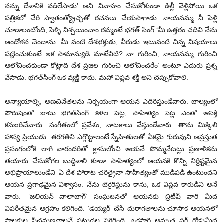
నన్ను దేశానికి వదిలేసాడు’ అని వివాహం చేసుకోకుండా ఢిల్లీ వెళ్లిపోయి ఒక
పత్రికలో చేరి స్వాతంత్య్రోచ్ఛతో రచనలు చేయసాగాడు. నాయనమ్మ నీ పెళ్లి
చూడాలంటోంది, పెళ్ళి నిశ్చయించాం రమ్మంటే భగత్‌ సింగ్‌ ‘మీ ఉత్తరం చదివి నేను
ఆందోళన చెందాను. మీ వంటి దేశభక్తుడు, వీరుడు ఇటువంటి చిన్న విషయాలు
పట్టించుకుంటే ఇక సామాన్యుడి మాటేవిటి? నా గురించి, నాయనమ్మ గురించి
ఆలోచించకుండా కోట్లాది దేశ ప్రజల గురించి ఆలోచించరేం’ అంటూ ఎదురు ప్రశ్న
వేసాడు. భగత్‌సింగ్‌ ఒక వ్యక్తి కాదు. మహా విప్లవ శక్తి అని చెప్పుకోవాలి.
అన్యాయాల్ని, అణచివేతలను నిర్భయంగా ఆయన ఎదిరిస్తుండేవారు. బాల్యంలో
పౌరుషంతో బాటు భగత్‌సింగ్‌ కళల పట్ల, సాహిత్యం పట్ల ఎంతో ఆసక్తి
కనబరిచేవారు. సంగీతంలో ప్రవేశం, నాటకాలు వేస్తుండేవారు. తాను మిక్కిలి
హాస్య ప్రియుడు. తరగతిని ఎగ్గొట్టాలంటే స్నేహితులతో ఏకమై గురువుని అప్రస్తుత
ప్రసంగంలోకి లాగి వారందరితో క్లాసులోంచి ఆయనే పొమ్మనేటట్లు ప్రణాళికను
తయారు చేసుకోగల బుద్ధిశాలి కూడా. సాహిత్యంలో ఆయనకి కొన్ని నిర్దిష్టమైన
అభిప్రాయాలుండేవి. ఏ దేశ పోరాట చరిత్రైనా సాహిత్యంతో ముడిపడి ఉంటుందని
ఆయన ప్రగాఢమైన విశ్వాసం. నేను టెర్రరిస్టును కాను, ఒక విప్లవ కారుడిని అనే
వారు. ”జలియన్‌ వాలాబాగ్‌’ సంఘటనతో ఆయనకు బ్రిటిష్‌ వారి మీద
విపరీతమైన ఆగ్రహం కలిగింది. ‘డయ్యర్‌’ చేసే దురాగతాలను చూసాక ఆయనలో
పాలకుల పీచమణచాలనే పట్టుదల పెరిగింది. ఒకసారి అమృత సర్‌ రోడ్డుమీద