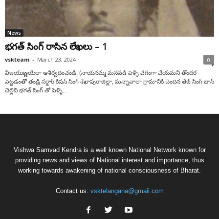
News
భ‌గ‌త్ సింగ్ రాసిన లేఖ‌లు – 1
vskteam
-
March 23, 2024
0
విజయుణ్ణ‌యేలా ఆశీర్వదించండి. (నాయనమ్మ మనవడి పెళ్ళి వేగంగా చేయమని తొందర
పెట్టడంతో తండ్రి సర్దార్ కిషన్ సింగ్ శేఖాపురాజిల్లా, మన్నావాలా గ్రామానికి చెందిన తేజ్ సింగ్ బాన్
చెల్లిని భగత్ సింగ్ తో పెళ్ళి...
Vishwa Samvad Kendra is a well known National Network known for
providing news and views of National interest and importance, thus
working towards awakening of national consciousness of Bharat.
Contact us:
vsktelangana@gmail.com