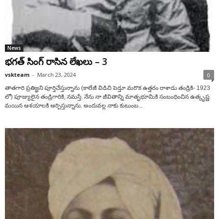
News
భ‌గ‌త్ సింగ్ రాసిన లేఖ‌లు – 3
vskteam
-
March 23, 2024
0
తాతగారి ప్రతిజ్ఞని పూర్తిచేస్తున్నాను (కాలేజీ విడిచి పెడ్తూ మరొక ఉత్తరం రాశాడు తండ్రికి- 1923
లో) పూజ్యులైన తండ్రిగారికి, నమస్తే. నేను నా జీవితాన్ని మాతృభూమికి సంబంధించిన ఉత్కృష్ణ
మయిన ఆశయాలకి ఆర్పిస్తున్నాను. అందువల్ల నాకు కుటుంబ...