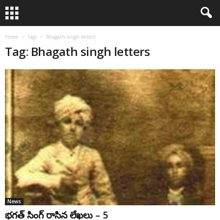
Home
Tags
Bhagath singh letters
Tag: Bhagath singh letters
News
భ‌గ‌త్ సింగ్ రాసిన లేఖ‌లు – 5