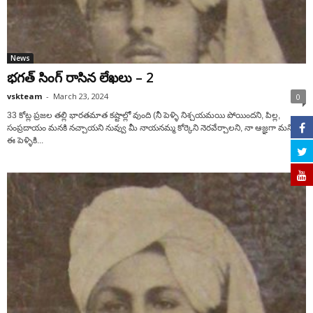
News
భ‌గ‌త్ సింగ్ రాసిన లేఖ‌లు – 2
vskteam
-
March 23, 2024
0
33 కోట్ల ప్రజల తల్లి భారతమాత కష్టాల్లో వుంది (నీ పెళ్ళి నిశ్చయమయి పోయిందని, పిల్ల,
సంప్రదాయం మనకి నచ్చాయని నువ్వు మీ నాయనమ్మ కోర్కెని నెరవేర్చాలని, నా ఆజ్ఞగా మన్నించి
ఈ పెళ్ళికి...