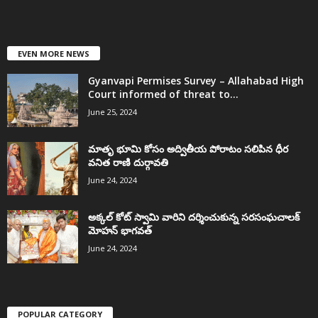
EVEN MORE NEWS
Gyanvapi Permises Survey – Allahabad High
Court informed of threat to...
June 25, 2024
మాతృ భూమి కోసం అద్వితీయ పోరాటం సలిపిన ధీర
వనిత రాణి దుర్గావతి
June 24, 2024
అక్కల్‌ కోట్‌ స్వామి వారిని దర్శించుకున్న సరసంఘచాలక్
మోహన్ భాగవత్
June 24, 2024
POPULAR CATEGORY