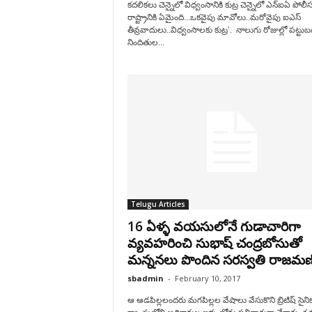
కదలికలు చెన్నైలో విధ్వంసానికి కుట్ర చెన్నైలో ఎన్‌ఐఏ పోల
రాష్ట్రానికి ఏమైంది...ఒకవైపు మావోలు..మరోవైపు ఐఎస్‌
తీవ్రవాదులు..విధ్వంసాలకు కుట్ర’. నాలుగు రోజుల్లో పట్టు
నిందితుల...
Telugu Articles
16 ఏళ్ళ వయసులోనే గుడాచారిగా
వ్యవహరించి సుభాష్ చంద్రబోసుతో
మన్ననలు పొందిన సరస్వతి రాజమణ
sbadmin
-
February 10, 2017
ఆ ఆడపిల్లలందరు మగపిల్లల వేషాలు వేసుకొని బ్రిటిష్ సైని