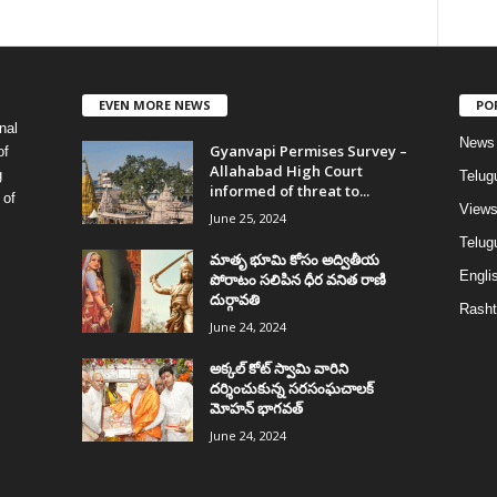
EVEN MORE NEWS
PO
nal
News
Gyanvapi Permises Survey –
of
Allahabad High Court
g
Telug
informed of threat to...
 of
View
June 25, 2024
Telugu
మాతృ భూమి కోసం అద్వితీయ
Englis
పోరాటం సలిపిన ధీర వనిత రాణి
దుర్గావతి
Rasht
June 24, 2024
అక్కల్‌ కోట్‌ స్వామి వారిని
దర్శించుకున్న సరసంఘచాలక్
మోహన్ భాగవత్
June 24, 2024