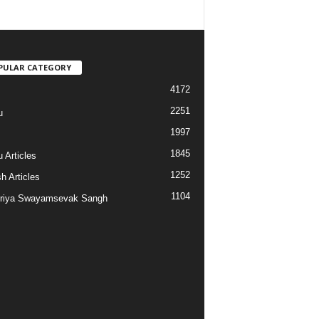
PULAR CATEGORY
4172
2251
u
1997
s
1845
 Articles
1252
h Articles
1104
riya Swayamsevak Sangh