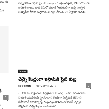
ీసులు ఈ
చెన్నైలోని ఆరెస్సెస్‌ ప్రధాన కార్యాలయంపై ఆగస్ట్ 8, 1993లో నాడు
జరిగిన బాంబు దాడి కేసులో ప్రధాన నిందితుడిగా ఉన్న ముస్తాక్‌
బడిన
అహ్మద్‌ను సీబీఐ శుక్రవారం అరెస్టు చేసింది. 24 ఏళ్లుగా అతడు...
News
చెన్నై కేంద్రంగా ఇస్లామిక్ స్టేట్ కుట్ర
sbadmin
-
February 8, 2017
0
ి
- సిరియా వెళ్లేందుకు సిద్ధమైన 9 మంది ; ఒకరు కరీంనగర్‌కు
0
చెందిన యువకుడు హైదరాబాద్‌ కేంద్రంగా ఏర్పడిన జేకేహెచ్,
జేకేబీహెచ్‌ మాడ్యూల్స్‌ గుట్టురట్టు కావడంతో ఐసిస్‌ చెన్నైపై
క
కన్నేసింది. చెన్నై కేంద్రంగా యువతను...