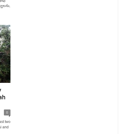
రువు
ర్వులను,
y
ah
0
ast two
ai and