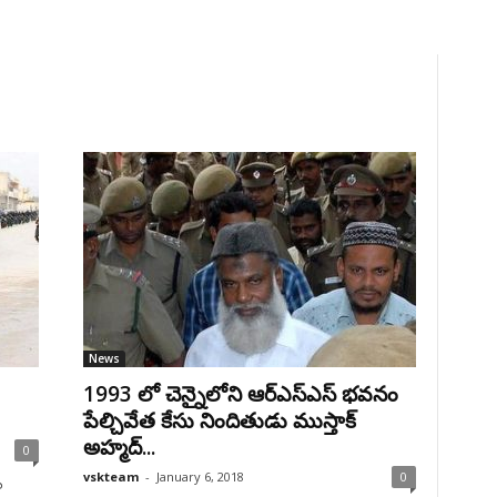
News
1993 లో చెన్నైలోని ఆర్ఎస్ఎస్ భవనం
పేల్చివేత కేసు నిందితుడు ముస్తాక్‌
అహ్మద్‌...
0
vskteam
-
January 6, 2018
0
ల