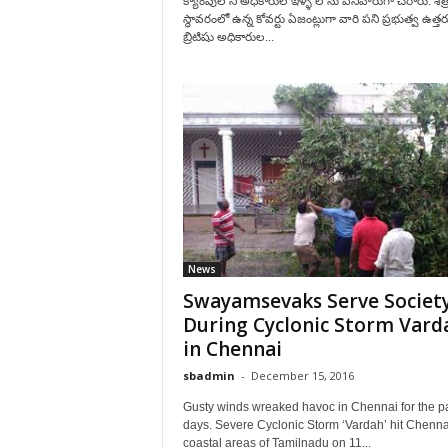
క్యాంపులోని అధికారుల ఇళ్ళ లోను పనివారుగా చేరారు. శత్
స్థావరంలో ఉన్న కోవర్టు ఏజంట్లుగా వారి పని ప్రభుత్వ ఉత్త
బ్రిటిషు అధికారుల...
News
Swayamsevaks Serve Societ
During Cyclonic Storm Vard
in Chennai
sbadmin
-
December 15, 2016
Gusty winds wreaked havoc in Chennai for the p
days. Severe Cyclonic Storm ‘Vardah’ hit Chenn
coastal areas of Tamilnadu on 11...