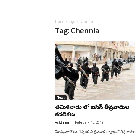
VSK
Telangana
Home
Tags
Chennia
Tag: Chennia
News
తమిళనాడు లో ఐసిస్‌ తీవ్రవాదుల
కదలికలు
vskteam
-
February 15, 2018
మొన్న మావోలు..నిన్న ఐసిస్‌ త్రీవవాది రాష్ట్రంలో తీవ్రవాదు