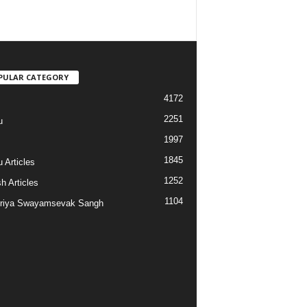
PULAR CATEGORY
4172
2251
u
1997
s
1845
 Articles
1252
h Articles
1104
riya Swayamsevak Sangh