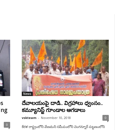
News
ps
దేవాలయంపై దాడి.. విగ్రహాలు ధ్వంసం..
ing
కమ్యూనిస్ట్ గూండాల ఆగడాలు
vskteam
-
November 10, 2018
0
0
కేరళ రాష్ట్రంలోని వేణమని సమీపంలోని చెంగన్నూర్ పట్టణంలోని