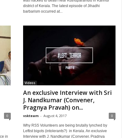
was hacked to death near Kuthuparambu in Kannur
district of Kerala. The latest episode of Jihadhi
barbarism occurred at...
Videos
An exclusive Interview with Sri
J. Nandkumar (Convener,
Pragnya Pravah) on...
0
vskteam
-
August 4, 2017
0
Why RSS Volunteers are being brutally lynched by
Leftist bigots (intolerants?) in Kerala. An exclusive
ce in
Interview with J. Nandkumar (Convener, Pradnya