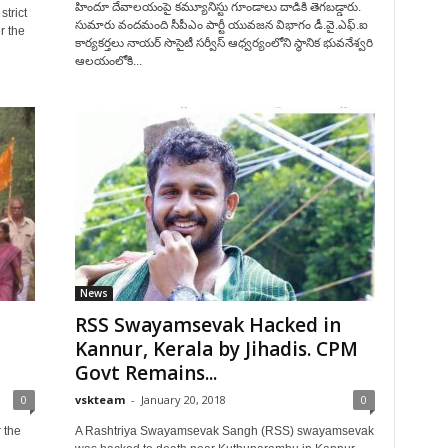
హిందూ దేవాలయంపై కమ్యూనిస్టు గూండాలు దాడికి తెగబడ్డారు.
strict
సుమారు వందమంది సీపీఎం పార్టీ యువజన విభాగం డీ.వై.ఎఫ్.ఐ
r the
కార్యకర్తలు నాయర్ సొసైటీ సర్వీస్ ఆధ్వర్యంలోని స్థానిక భువనేశ్వరి
ఆలయంలోకి...
News
RSS Swayamsevak Hacked in
Kannur, Kerala by Jihadis. CPM
Govt Remains...
0
vskteam
-
January 20, 2018
0
 the
A Rashtriya Swayamsevak Sangh (RSS) swayamsevak