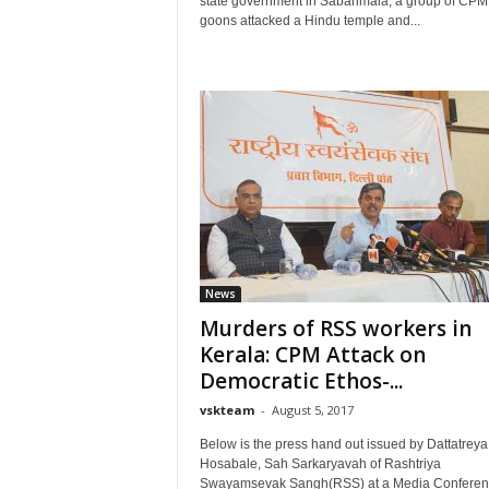
state government in Sabarimala, a group of CPM
goons attacked a Hindu temple and...
News
Murders of RSS workers in
Kerala: CPM Attack on
Democratic Ethos-...
vskteam
-
August 5, 2017
Below is the press hand out issued by Dattatreya
Hosabale, Sah Sarkaryavah of Rashtriya
Swayamsevak Sangh(RSS) at a Media Conferen