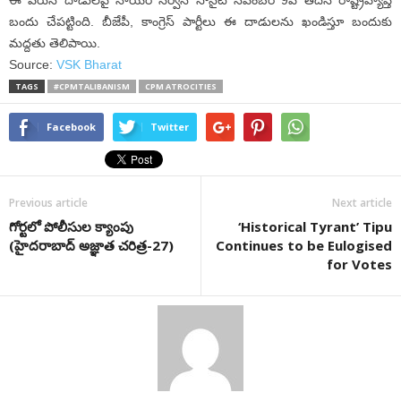
బందు చేపట్టింది. బీజేపీ, కాంగ్రెస్ పార్టీలు ఈ దాడులను ఖండిస్తూ బందుకు
మద్దతు తెలిపాయి.
Source:
VSK Bharat
TAGS
#CPMTALIBANISM
CPM ATROCITIES
Facebook
Twitter
Previous article
Next article
గోర్టలో పోలీసుల క్యాంపు
‘Historical Tyrant’ Tipu
(హైదరాబాద్ అజ్ఞాత చరిత్ర-27)
Continues to be Eulogised
for Votes