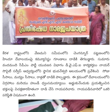
కేరళ రాష్ట్రంలోని వేణమని సమీపంలోని చెంగన్నూర్ పట్టణంలోని
హిందూ దేవాలయంపై కమ్యూనిస్టు గూండాలు దాడికి తెగబడ్డారు. సుమారు
వందమంది సీపీఎం పార్టీ యువజన విభాగం డీ.వై.ఎఫ్.ఐ కార్యకర్తలు నాయర్
సొసైటీ సర్వీస్ ఆధ్వర్యంలోని స్థానిక భువనేశ్వరి ఆలయంలోకి ప్రవేశించి సోడా
సీసాలు, మద్యం సీసాలు, రాళ్లతో దాడికి పాల్పడ్డారు. ఈ క్రమంలో దేవాలయంలోని
విగ్రహాలు మరియు హుండీ ధ్వంసమయ్యాయి. అడ్డుకునేందుకు ప్రయత్నించిన
భక్తులపై విచక్షణారహితంగా దాడి చేసి గాయపరిచారు. గాయపడినవారిలో ఒకరి
పరిస్థితి విషమంగా ఉంది.