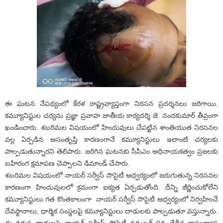
ఈ ఘటన నేపథ్యంలో కేరళ రాష్ట్రవ్యాప్తంగా నిరసన ప్రదర్శనలు జరిగాయి.
కమ్యూనిస్టుల చర్యను ప్రజ్ఞా ప్రవాహ జాతీయ కార్యదర్శి జె. నందకుమార్ తీవ్రంగా
ఖండించారు. శబరిమల విషయంలో హిందువులు చేపట్టిన శాంతియుత నిరసనల
వల్ల ఏర్పడిన అసంతృప్తి కారణంగానే కమ్యూనిస్టులు ఇలాంటి చర్యలకు
పాల్పడుతున్నారని తెలిపారు. జరిగిన ఘటనకు సీపీఎం అధినాయకత్వం ప్రజలకు
బహిరంగ క్షమాపణ చెప్పాలని డిమాండ్ చేసారు.
శబరిమల విషయంలో నాయర్ సర్వీస్ సొసైటీ ఆధ్వర్యంలో జరుగుతున్న నిరసనల
కారణంగా హిందువులలో క్రమంగా ఐక్యత ఏర్పడుతోంది. దీన్ని జీర్ణించుకోలేని
కమ్యూనిస్టులు గత కొంతకాలంగా నాయర్ సర్వీస్ సొసైటీ ఆధ్వర్యంలో నిర్వహించే
దేవస్థానాలు, ధార్మిక సంస్థలపై కమ్యూనిస్టులు దాడులకు పాల్పడుతూ వస్తున్నారు.
ఈ వరుస దాడులపై నాయర్ సర్వీస్ సొసైటీ నవంబర్ 9వ తేదీన రాష్ట్రవ్యాప్త