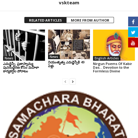
vskteam
RELATED ARTICLES
MORE FROM AUTHOR
News
News
English Articles
నియంతృత్వ ఎమర్జెన్సీకి 49
ఎమర్జెన్సీ: ప్రజాస్వామ్య
Nirgun Poems Of Kabir
ఏళ్లు
పునరుద్ధరణ కోసం మహిళా
Das… Devotion to the
కార్యకర్తల పోరాటం
Formless Divine