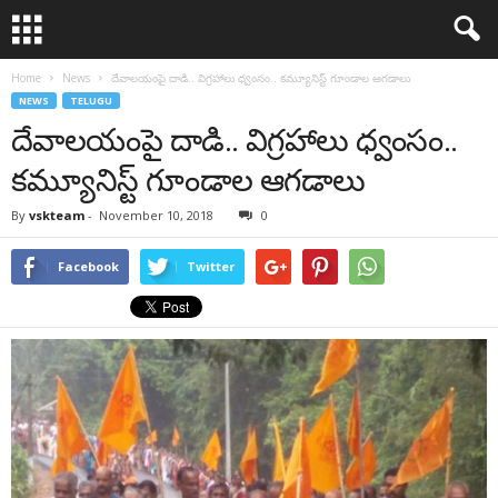
Home
News
దేవాలయంపై దాడి.. విగ్రహాలు ధ్వంసం.. కమ్యూనిస్ట్ గూండాల ఆగడాలు
NEWS
TELUGU
దేవాలయంపై దాడి.. విగ్రహాలు ధ్వంసం..
కమ్యూనిస్ట్ గూండాల ఆగడాలు
By
vskteam
-
November 10, 2018
0
Facebook
Twitter