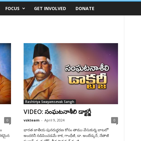
FOCUS
GET INVOLVED
DONATE
Rashtriya Swayamsevak Sangh
VIDEO: సంఘటనాశీలి డాక్టర్జీ
0
vskteam
-
April 9, 2024
0
ణం
భారత జాతీయ పునరుద్ధరణ కోసం తాము వేసుకున్న బాటలో
 రకమైన
అందరినీ నడిపించడమే కాక, గాంధీజీ, డా. అంబేడ్కర్, నేతాజీ