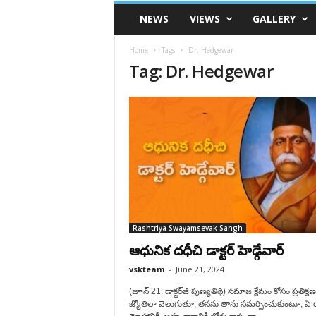
VSK
NEWS
VIEWS
GALLERY
Telangana
Home
Tags
Dr. Hedgewar
Tag: Dr. Hedgewar
Rashtriya Swayamsevak Sangh
ఆధునిక దధీచి డాక్టర్‌ హెడ్గేవార్‌
vskteam
-
June 21, 2024
(జూన్ 21: డాక్టర్‌జి పుణ్యతిథి) సమాజ క్షేమం కోసం ప్రతిక్ష
జ్యోతిలా వెలుగుతూ, తనను తాను సమర్పించుకుంటూ, ఏ