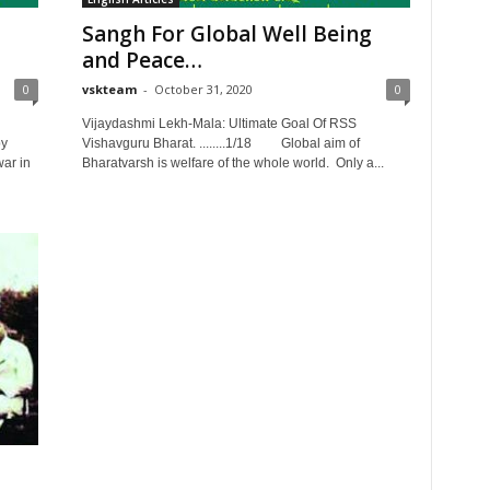
Sangh For Global Well Being
and Peace…
0
vskteam
-
October 31, 2020
0
Vijaydashmi Lekh-Mala: Ultimate Goal Of RSS
by
Vishavguru Bharat. ........1/18 Global aim of
ar in
Bharatvarsh is welfare of the whole world. Only a...