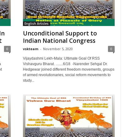
English Articles
In
Unconditional Support to
t
Indian National Congress
0
vskteam
-
November 5, 2020
0
Vijaydashmi Lekh-Mala: Ultimate Goal Of RSS
a
Vishavguru Bharat. ........6/18 -Narender Sehgal Dr.
ot
Hedgewar joined different freedom movements, groups
of armed revolutionaries, social reform movements to
study...