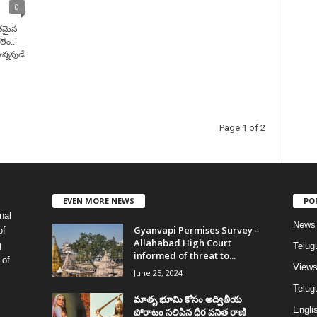
0
ంతమైన
ేం..’
న్నపుడే
Page 1 of 2
EVEN MORE NEWS
PO
nal
News
Gyanvapi Permises Survey –
of
Allahabad High Court
g
Telug
informed of threat to...
 of
View
June 25, 2024
Telugu
మాతృ భూమి కోసం అద్వితీయ
Englis
పోరాటం సలిపిన ధీర వనిత రాణి