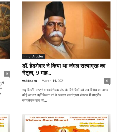
Hindi Articles
डॉ. हेडगेवार ने किया था जंगल सत्याग्रह का
नेतृत्व, 9 माह...
0
vskteam
-
March 14, 2021
0
బొలే
ు.
नई दिल्ली. राष्ट्रीय स्वयंसेवक संघ के विरोधियों को जब विरोध का अन्य
ి
कोई आधार नहीं मिलता तो वे अक्सर स्वतंत्रता संग्राम में राष्ट्रीय
स्वयंसेवक संघ की...