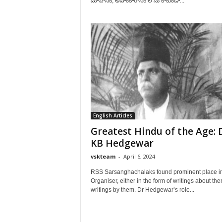
మోహానికీ, అహంకారానికీ లోను కాకుండా...
English Articles
Greatest Hindu of the Age: 
KB Hedgewar
vskteam
-
April 6, 2024
RSS Sarsanghachalaks found prominent place i
Organiser, either in the form of writings about the
writings by them. Dr Hedgewar’s role...