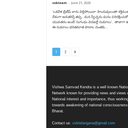
vskteam
-
June 21, 2020
‘ఒకవేళ బ్రిటీష్ వారు వెళ్లిపోయినా- హిందువులంతా శక్తివ
దేశంగా అవతరిస్తే తప్ప.. మన స్వేచ్ఛను మనం పరిరక్షించుకోల
యువతరం అంటే ‘సుగంధం వెదజల్లే సుమాలు’.. తాజాగా ఉ
ఈ సుమాలు భరతమాత పాదాల చెంతకు...
1
2
Vishwa Samvad Kendra is a well known Natio
Network known for providing news and views 
National interest and importance, thus workin
towards awakening of national consciousness
Bharat.
Contact us:
vsktelangana@gmail.com