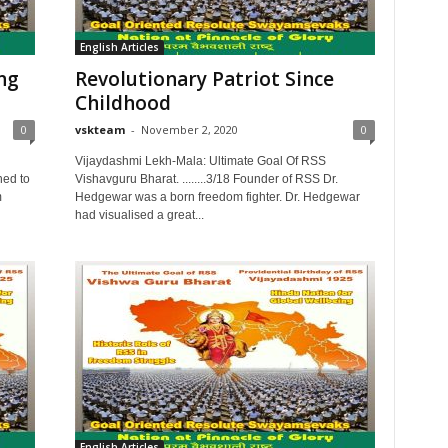
English Articles
ng
Revolutionary Patriot Since
Childhood
0
vskteam
-
November 2, 2020
0
Vijaydashmi Lekh-Mala: Ultimate Goal Of RSS
ned to
Vishavguru Bharat. ........3/18 Founder of RSS Dr.
m
Hedgewar was a born freedom fighter. Dr. Hedgewar
had visualised a great...
English Articles