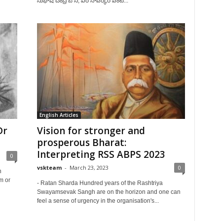
సుభాష్ చంద్ర బోస్, వీర సావర్కర్ వంటి...
English Articles
Dr
Vision for stronger and
prosperous Bharat:
Interpreting RSS ABPS 2023
0
vskteam
-
March 23, 2023
0
n
m or
- Ratan Sharda Hundred years of the Rashtriya
Swayamsevak Sangh are on the horizon and one can
feel a sense of urgency in the organisation's...