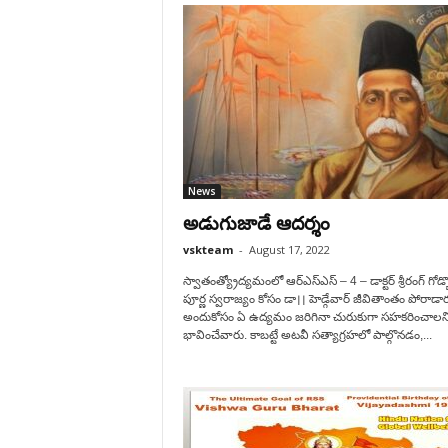
News
అడుగుజాడే ఆదర్శం
vskteam
-
August 17, 2022
స్వాతంత్య్రోద్యమంలో ఆర్‌ఎస్‌ఎస్‌ – 4 – ‌డాక్టర్‌ శ్రీ‌రంగ్‌ ‌గోడ్
పూర్ణ స్వరాజ్యం కోసం డా।। హెడ్గేవార్‌ ‌జీవితాంతం పోరాడార
అందుకోసం ఏ ఉద్యమం జరిగినా చురుకుగా సహకరించాలన
భావించేవారు. కాబట్టే అటవీ సత్యాగ్రహలో పాల్గొనడం,...