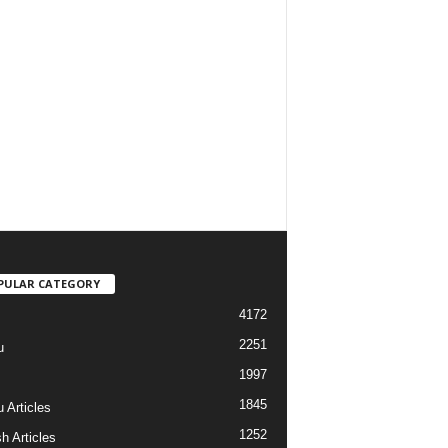
PULAR CATEGORY
4172
2251
u
1997
s
1845
 Articles
1252
h Articles