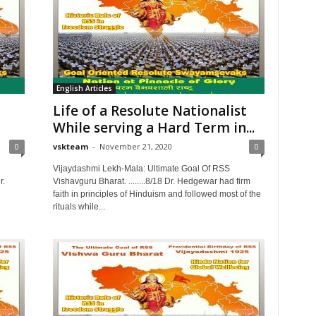
English Articles
Life of a Resolute Nationalist
While serving a Hard Term in...
0
vskteam
-
November 21, 2020
0
Vijaydashmi Lekh-Mala: Ultimate Goal Of RSS
r.
Vishavguru Bharat. ........8/18 Dr. Hedgewar had firm
faith in principles of Hinduism and followed most of the
rituals while...