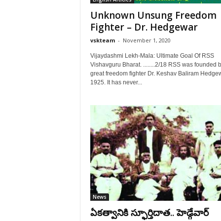
Unknown Unsung Freedom
Fighter – Dr. Hedgewar
vskteam
-
November 1, 2020
Vijaydashmi Lekh-Mala: Ultimate Goal Of RSS
Vishavguru Bharat. ........2/18 RSS was founded 
great freedom fighter Dr. Keshav Baliram Hedgew
1925. It has never...
News
ఏకత్వానికి స్ఫూర్తిదాత.. హెడ్గేవార్