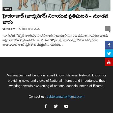
News
హైద‌రాబాద్ (భాగ్య‌న‌గ‌ర్‌) నిరాయుధ ప్ర‌తిఘ‌ట‌న‌ – మూడ‌వ‌
భాగం
vskteam
-
October 3, 2022
0
-డా. శ్రీ‌రంగ గోడ్బోలే నాయ‌కుల పాత్ర నిజాంకు సంబంధించి ముగ్గురు ప్ర‌ముఖ నాయ‌కుల పాత్ర‌ను
అర్థం చేసుకోవాల్సిన అవ‌స‌రం ఉంది. మ‌హాత్మాగాంధీ, స్వాతంత్య్ర వీర సావ‌ర‌క్క‌ర్, డా.
బాబాసాహెబ్ అంబేద్క‌ర్ లే ఆ ముగ్గురు నాయ‌కులు....
Vishwa Samvad Kendra is a well known National Network known for
providing news and views of National interest and importance, thus
working towards awakening of national consciousness of Bharat.
Contact us:
vsktelangana@gmail.com