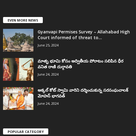
EVEN MORE NEWS
Gyanvapi Permises Survey – Allahabad High
Court informed of threat to...
June 25, 2024
మాతృ భూమి కోసం అద్వితీయ పోరాటం సలిపిన ధీర
వనిత రాణి దుర్గావతి
June 24, 2024
అక్కల్‌ కోట్‌ స్వామి వారిని దర్శించుకున్న సరసంఘచాలక్
మోహన్ భాగవత్
June 24, 2024
POPULAR CATEGORY