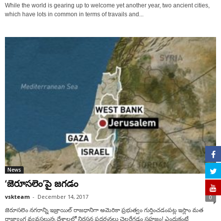
While the world is gearing up to welcome yet another year, two ancient cities,
which have lots in common in terms of travails and...
News
‘జెరూసలెం’పై జగడం
vskteam
-
December 14, 2017
0
జెరూసలెం నగరాన్ని ఇజ్రాయిల్ రాజధానిగా అమెరికా ప్రభుత్వం గుర్తించడంపట్ల ఇస్లాం మత
రాజ్యాంగ వ్యవస్థలున్న దేశాలలో నిరసన ప్రదర్శనలు చెలరేగడం సహజం! ఎందుకంటే