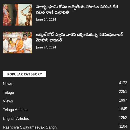
మాతృ భూమి కోసం అద్వితీయ పోరాటం సలిపిన ధీర
వనిత రాణి దుర్గావతి
June 24, 2024
అక్కల్‌ కోట్‌ స్వామి వారిని దర్శించుకున్న సరసంఘచాలక్
మోహన్ భాగవత్
June 24, 2024
POPULAR CATEGORY
4172
News
2251
Telugu
1997
Views
1845
Telugu Articles
1252
English Articles
1104
Rashtriya Swayamsevak Sangh