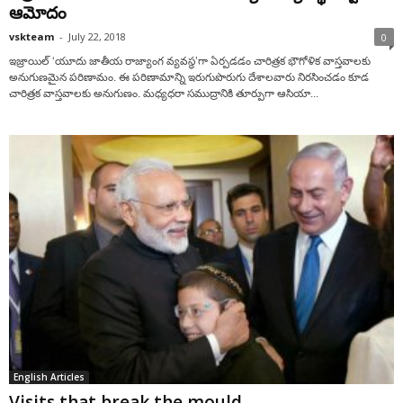
ఆమోదం
vskteam
-
July 22, 2018
0
ఇజ్రాయిల్ ‘యూదు జాతీయ రాజ్యాంగ వ్యవస్థ’గా ఏర్పడడం చారిత్రక భౌగోళిక వాస్తవాలకు
అనుగుణమైన పరిణామం. ఈ పరిణామాన్ని ఇరుగుపొరుగు దేశాలవారు నిరసించడం కూడ
చారిత్రక వాస్తవాలకు అనుగుణం. మధ్యధరా సముద్రానికి తూర్పుగా ఆసియా...
English Articles
Visits that break the mould