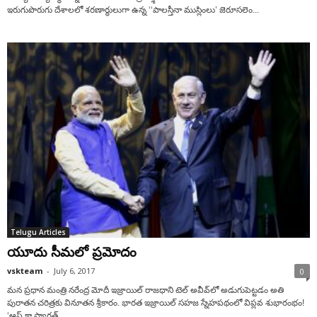
ఇరుగుపొరుగు దేశాలలో శరణార్థులుగా ఉన్న ‘‘పాలస్తీనా ముస్లింలు’ జెరూసలెం...
Telugu Articles
యూదు సీమలో ప్రమోదం
vskteam
-
July 6, 2017
0
మన ప్రధాన మంత్రి నరేంద్ర మోదీ ఇజ్రాయిల్ రాజధాని టెల్ అవీవ్‌లో అడుగుపెట్టడం అతి
పురాతన చరిత్రకు వినూతన శ్రీకారం. భారత ఇజ్రాయిల్ సహజ స్నేహపథంలో విప్లవ శుభారంభం!
‘ఆప్ కా స్వాగత్...