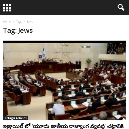
Home
Tags
Jews
Tag: Jews
Telugu Articles
ఇజ్రాయిల్ లో ‘యూదు జాతీయ రాజ్యాంగ వ్యవస్థ’ చట్టానికి