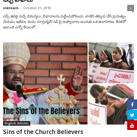
vskteam
-
October 21, 2018
0
చర్చ్ తనపై వచ్చే విమర్శలు, వివాదాలను పట్టించుకోకుండా, వాటిని తక్కువ చేసే ప్రయత్నం
చేయడం ఇటీవల మనం చూస్తున్నదే! నన్ పై అత్యాచారం అందుకు ఒక ఉదాహరణ. కేరళలో
ఇలాంటి ఎన్నో కేసులలో...
English Articles
Sins of the Church Believers