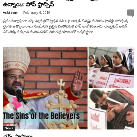
ఉన్నాయి: పోప్ ఫ్రాన్సిస్
vskteam
-
February 6, 2019
0
ప్రపంచవ్యాప్తంగా చర్చి వ్యవస్థలో క్రైస్తవ నన్ లపై అక్కడి బిషప్లు మరియు ఫాదర్లు సాగిస్తున్న
లైంగిక అత్యాచారాలు నిజమేనని క్రైస్తవ మతాధిపతి పోప్ అంగీకరించారు. యునైటెడ్ అరబ్
ఎమిరేట్స్ పర్యటన ముగించుకుని తిరుగుప్రయాణంలో జర్నలిస్టులు...
News
చర్చ్ పాపాలు