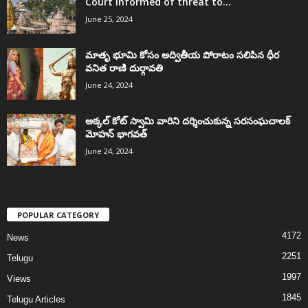
Court informed of threat to...
June 25, 2024
మాతృ భూమి కోసం అద్వితీయ పోరాటం సలిపిన ధీర
వనిత రాణి దుర్గావతి
June 24, 2024
అక్కల్‌ కోట్‌ స్వామి వారిని దర్శించుకున్న సరసంఘచాలక్
మోహన్ భాగవత్
June 24, 2024
POPULAR CATEGORY
4172
News
2251
Telugu
1997
Views
1845
Telugu Articles