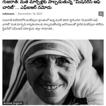
గుజ‌రాత్: మ‌త మార్పిళ్ల‌కు పాల్ప‌డుతున్న “మిష‌న‌రీస్ ఆఫ్
చారిటీ”… ఎఫ్ఐఆర్ న‌మోదు
vskteam
-
December 16, 2021
0
గుజరాత్ వడోదరలోని మకర్‌పురా ప్రాంతంలో ఉన్న‌ మదర్ థెరిసా స్థాపించిన‌ "మిషనరీస్ ఆఫ్
ఛారిటీ" మత మార్పిడి కార్య‌క‌ల‌పాల‌కు పాల్ప‌డుతోంద‌న్న ఆరోప‌ణ‌ల‌తో స్థానిక మకర్‌పురా పోలీసు
స్టేష‌న్‌లో ఎఫ్ఐఆర్ న‌మోదైంది. జిల్లా సామాజిక...
Archive_English