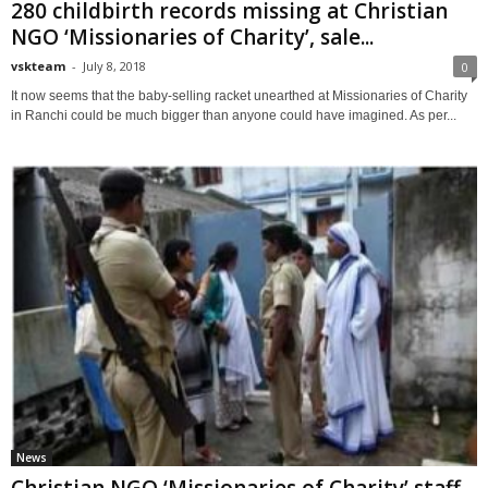
280 childbirth records missing at Christian
NGO ‘Missionaries of Charity’, sale...
vskteam
-
July 8, 2018
0
It now seems that the baby-selling racket unearthed at Missionaries of Charity
in Ranchi could be much bigger than anyone could have imagined. As per...
News