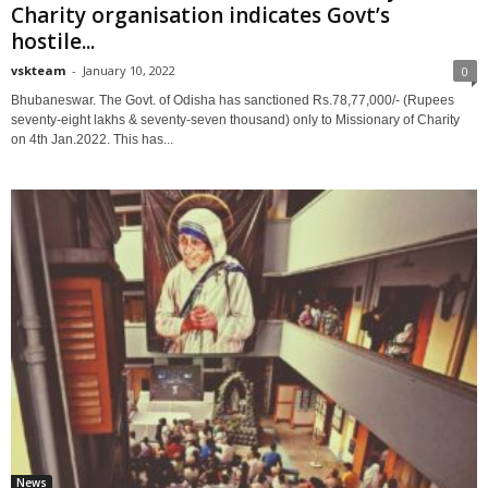
Charity organisation indicates Govt’s
hostile...
vskteam
-
January 10, 2022
0
Bhubaneswar. The Govt. of Odisha has sanctioned Rs.78,77,000/- (Rupees
seventy-eight lakhs & seventy-seven thousand) only to Missionary of Charity
on 4th Jan.2022. This has...
News