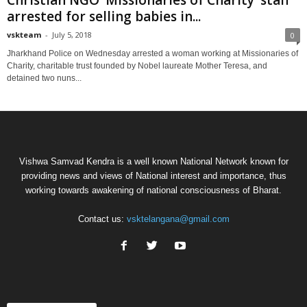
Christian NGO ‘Missionaries of Charity’ staff
arrested for selling babies in...
vskteam
-
July 5, 2018
0
Jharkhand Police on Wednesday arrested a woman working at Missionaries of
Charity, charitable trust founded by Nobel laureate Mother Teresa, and
detained two nuns...
Vishwa Samvad Kendra is a well known National Network known for
providing news and views of National interest and importance, thus
working towards awakening of national consciousness of Bharat.
Contact us:
vsktelangana@gmail.com