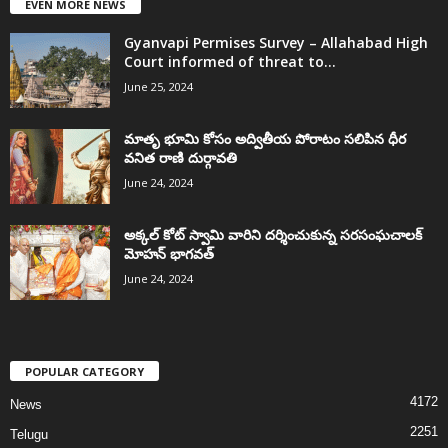
EVEN MORE NEWS
Gyanvapi Permises Survey – Allahabad High
Court informed of threat to...
June 25, 2024
మాతృ భూమి కోసం అద్వితీయ పోరాటం సలిపిన ధీర
వనిత రాణి దుర్గావతి
June 24, 2024
అక్కల్‌ కోట్‌ స్వామి వారిని దర్శించుకున్న సరసంఘచాలక్
మోహన్ భాగవత్
June 24, 2024
POPULAR CATEGORY
4172
News
2251
Telugu