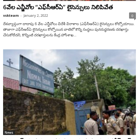
6వేల ఎన్జీవోల “ఎఫ్‌సీఆర్‌ఏ” లైసెన్సులు నిలిపివేత
vskteam
-
January 2, 2022
0
దేశవ్యాప్తంగా దాదాపు 6 వేల ఎన్జీవోలు విదేశీ విరాళాల (ఎఫ్‌సీఆర్‌ఏ) లైసెన్సులు కోల్పోయాయి.
తాజాగా ఎఫ్‌సీఆర్‌ఏ లైసెన్సులు కోల్పోయిన వాటిలో కొన్ని సంస్థలు పునరుద్ధరణకు దరఖాస్తు
చేసుకోలేదని, కొన్నింటి దరఖాస్తులను కేంద్ర హోంశాఖ...
News