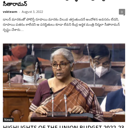
సీతారామ‌న్‌
vskteam
-
August 3, 2022
0
డాలర్ మార‌కంతో పోలిస్తే రూపాయి మారకం విలువ తగ్గుతుంద‌నే ఆందోళన అవసరం లేదని,
రూపాయి ప‌త‌నం కాలేద‌ని ఆ పరిస్థితులు కూడా లేవని కేంద్ర ఆర్థిక మంత్రి నిర్మలా సీతారామన్
స్పష్టం చేశారు....
News
HIGHLIGHTS OF THE UNION BUDGET 2022-23