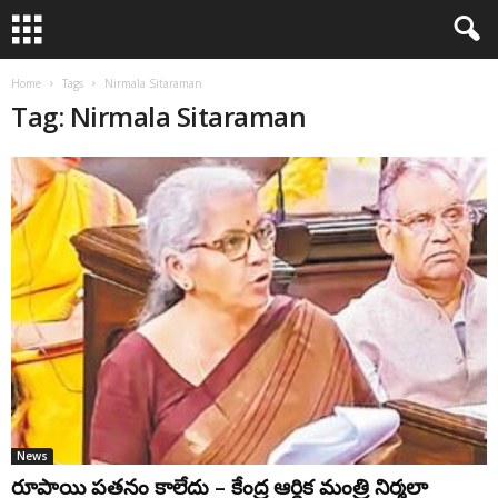
Home
Tags
Nirmala Sitaraman
Tag: Nirmala Sitaraman
News
రూపాయి పతనం కాలేదు – కేంద్ర ఆర్థిక మంత్రి నిర్మ‌లా