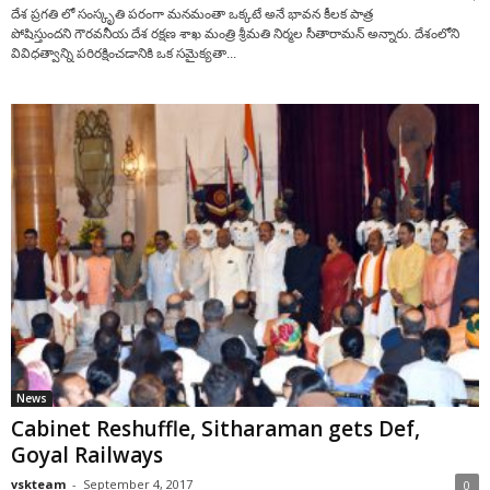
దేశ ప్రగతి లో సంస్కృతి పరంగా మనమంతా ఒక్కటే అనే భావన కీలక పాత్ర
పోషిస్తుందని గౌరవనీయ దేశ రక్షణ శాఖ మంత్రి శ్రీమతి నిర్మల సీతారామన్ అన్నారు. దేశంలోని
వివిధత్వాన్ని పరిరక్షించడానికి ఒక సమైక్యతా...
News
Cabinet Reshuffle, Sitharaman gets Def,
Goyal Railways
vskteam
-
September 4, 2017
0