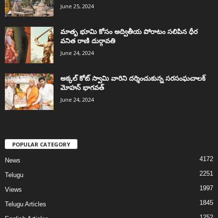
June 25, 2024
మాతృ భూమి కోసం అద్వితీయ పోరాటం సలిపిన ధీర
వనిత రాణి దుర్గావతి
June 24, 2024
అక్కల్‌ కోట్‌ స్వామి వారిని దర్శించుకున్న సరసంఘచాలక్
మోహన్ భాగవత్
June 24, 2024
POPULAR CATEGORY
4172
News
2251
Telugu
1997
Views
1845
Telugu Articles
1252