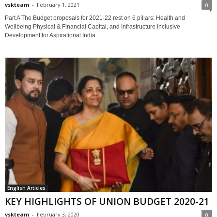
vskteam
-
February 1, 2021
0
Part A The Budget proposals for 2021-22 rest on 6 pillars: Health and
Wellbeing Physical & Financial Capital, and Infrastructure Inclusive
Development for Aspirational India ...
English Articles
KEY HIGHLIGHTS OF UNION BUDGET 2020-21
vskteam
-
February 3, 2020
0