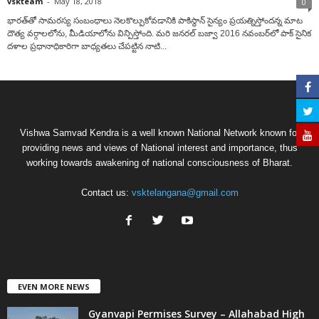
vskteam
-
May 18, 2018
0
భారత్‌తో సామరస్య సంబంధాలు నెలకొల్పుకోవడానికి పాకిస్థాన్‌ సైన్యం ప్రయత్నిస్తోందన్న మాట
దౌత్య వర్గాలలోను, మీడియాలోను విన్పిస్తోంది. మరి జనరల్‌ బజ్వా 2016 నవంబర్‌లో పాక్‌ సైనిక
దళాల ప్రధానాధికారిగా బాధ్యతలు చేపట్టిన నాటి...
Vishwa Samvad Kendra is a well known National Network known for
providing news and views of National interest and importance, thus
working towards awakening of national consciousness of Bharat.
Contact us:
vsktelangana@gmail.com
EVEN MORE NEWS
Gyanvapi Permises Survey – Allahabad High