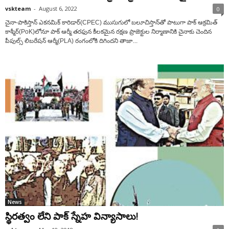
vskteam
-
August 6, 2022
0
చైనా-పాకిస్తాన్ ఎకనమిక్ కారిడార్(CPEC) ముసుగులో బలూచిస్తాన్‌తో పాటుగా పాక్ ఆక్రమిత్
కాశ్మీర్‌(PoK)లోనూ పాక్ ఆర్మీ తరఫున కీలకమైన రక్షణ ప్రాజెక్టుల నిర్మాణానికి చైనాకు చెందిన
పీపుల్స్ లిబరేషన్ ఆర్మీ(PLA) రంగంలోకి దిగిందని తాజా...
News
స్థిరత్వం లేని పాక్‌ స్నేహ విన్యాసాలు!