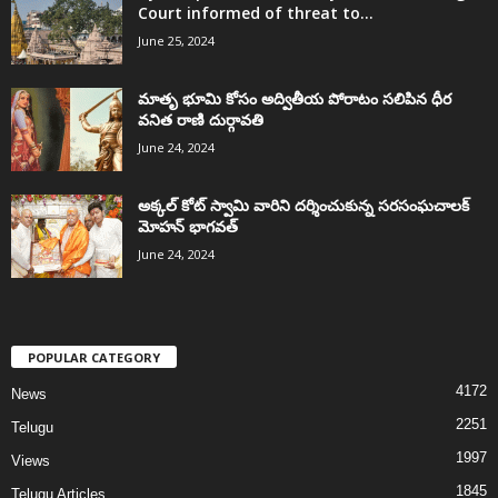
Court informed of threat to...
June 25, 2024
మాతృ భూమి కోసం అద్వితీయ పోరాటం సలిపిన ధీర
వనిత రాణి దుర్గావతి
June 24, 2024
అక్కల్‌ కోట్‌ స్వామి వారిని దర్శించుకున్న సరసంఘచాలక్
మోహన్ భాగవత్
June 24, 2024
POPULAR CATEGORY
4172
News
2251
Telugu
1997
Views
1845
Telugu Articles