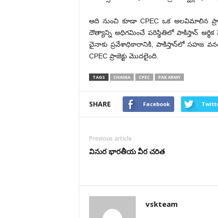
ఆది నుంచి కూడా CPEC ఒక అలవిమాలిన ప్రాజె
దౌత్యాన్ని అధిగమించే పరిస్థితిలో పాకిస్తాన్ ఆర్
చైనాకు ప్రవేశాధికారానికి, పాకిస్తాన్‌లో సహజ 
CPEC ప్రాజెక్టు మొదలైంది.
TAGS
CHAINA
CPEC
PAK ARMY
SHARE
Facebook
Twitt
Previous article
వినుర భారతీయ వీర చరిత
vskteam