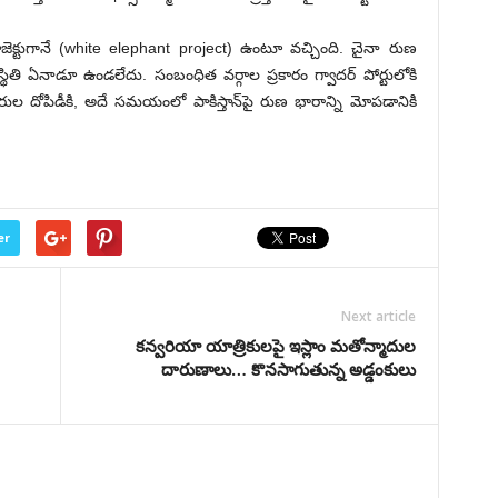
క్టుగానే (white elephant project) ఉంటూ వచ్చింది. చైనా రుణ
థిక స్థితి ఏనాడూ ఉండలేదు. సంబంధిత వర్గాల ప్రకారం గ్వాదర్ పోర్టులోకి
వనరుల దోపిడీకి, అదే సమయంలో పాకిస్తాన్‌పై రుణ భారాన్ని మోపడానికి
er
Next article
క‌న్వ‌రియా యాత్రికుల‌పై ఇస్లాం మ‌తోన్మాదుల
దారుణాలు… కొన‌సాగుతున్న అడ్డంకులు