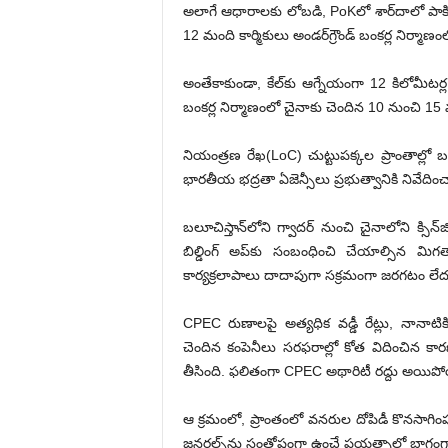
అలాగే ఆధారాలకు లోబడి, PoKలో శార్‌దాలో పాకిస్త
12 మంది కార్మికులు అండర్‌గ్రౌండ్ బంకర్ల నిర్మ
అంతేకాకుండా, కేల్‌కు ఆగ్నేయంగా 12 కిలోమీటర్ల ద
బంకర్ల నిర్మాణంలో చైనాకు చెందిన 10 నుంచి 15 మ
నియంత్రణ రేఖ(LoC) చుట్టుపక్కల ప్రాంతాల్లో బ
భారతీయ భద్రతా ఏజెన్సీలు ప్రభుత్వానికి నివేదిం
బలూచిస్తాన్‌లోని గ్వాదర్ నుంచి చైనాలోని క్సిన్‌
బిల్డింగ్ అప్‌కు సంబంధించి చేయాల్సిన మ
కార్యక్రలాపాలు దాదాపుగా సక్రమంగా జరగటం లేదన
CPEC రుణాలపై అత్యధిక వడ్డీ రేట్లు, నానాటికి 
చెందిన కంపెనీలు సరఫరాల్లో కోత విదించిన కారణ
తీసింది. ఫలితంగా CPEC అథారిటీ రద్దు అయిపో
ఆ క్రమంలో, ప్రాంతంలో వనరుల దోపిడీ కొనసాగింప
జనరల్స్‌ను సంతోషంగా ఉంచే ప్రయత్నాల్లో భాగంగా పా