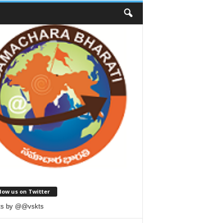
low us on Twitter
ts by @@vskts