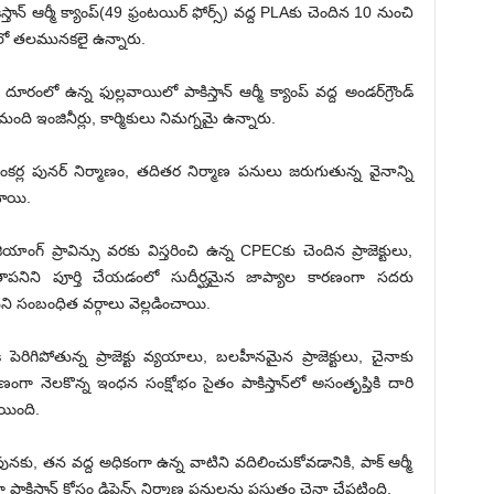
ాన్ ఆర్మీ క్యాంప్(49 ఫ్రంటయిర్ ఫోర్స్) వద్ద PLAకు చెందిన 10 నుంచి
ాణంలో తలమునకలై ఉన్నారు.
ూరంలో ఉన్న ఫుల్లవాయిలో పాకిస్తాన్ ఆర్మీ క్యాంప్ వద్ద అండర్‌గ్రౌండ్
ంది ఇంజినీర్లు, కార్మికులు నిమగ్నమై ఉన్నారు.
ంకర్ల పునర్ నిర్మాణం, తదితర నిర్మాణ పనులు జరుగుతున్న వైనాన్ని
చాయి.
జియాంగ్ ప్రావిన్సు వరకు విస్తరించి ఉన్న CPECకు చెందిన ప్రాజెక్టులు,
ిగతాపనిని పూర్తి చేయడంలో సుదీర్ఘమైన జాప్యాల కారణంగా సదరు
ి సంబంధిత వర్గాలు వెల్లడించాయి.
పెరిగిపోతున్న ప్రాజెక్టు వ్యయాలు, బలహీనమైన ప్రాజెక్టులు, చైనాకు
ంగా నెలకొన్న ఇంధన సంక్షోభం సైతం పాకిస్తాన్‌లో అసంతృప్తికి దారి
యింది.
ునకు, తన వద్ద అధికంగా ఉన్న వాటిని వదిలించుకోవడానికి, పాక్ ఆర్మీ
కిస్తాన్ కోసం డిఫెన్స్ నిర్మాణ పనులను ప్రస్తుతం చైనా చేపట్టింది.