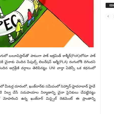
ED
ులో బలూచిస్తాన్‌తో పాటుగా పాక్ ఆక్రమిత్ కాశ్మీర్‌(PoK)లోనూ పాక్
నికి చైనాకు చెందిన పీపుల్స్ లిబరేషన్ ఆర్మీ(PLA) రంగంలోకి దిగిందని
దిన అగ్రశ్రేణి వర్గాలు తెలిపినట్టు UNI వార్తా ఏజెన్సీ ఒక కథనంలో
కిలో మీటర్ల దూరంలో, ఖుజ్‌దార్‌కు సమీపంలో సెహ్వాన్-హైదరాబాద్ హైవే
టి నిల్వ చేసే సదుపాయాల నిర్మాణాన్ని చైనా సైనికులు చేపట్టినట్టు
 మోహరించి ఉన్న ఖుజ్‌దార్ మిస్సైల్ రెజిమెంట్ ఈ ప్రాంతాన్ని