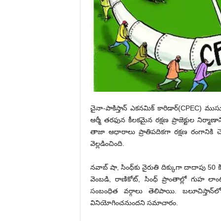
చైనా-పాకిస్తాన్ ఎకనమిక్ కారిడార్(CPEC) ముసుగ
ఆర్మీ తరఫున కీలకమైన రక్షణ ప్రాజెక్టుల నిర్మాణా
తాజా ఆధారాలు ప్రాతిపదికగా రక్షణ రంగానికి చెం
వెల్లడించింది.
నవాబ్ షా, సింధ్‌కు నైరుతి దిక్కుగా దాదాపు 50 
వెంబడి, రాణికోట్, సింధ్ ప్రాంతాల్లో గుహ లాం
సంబంధిత వర్గాలు తెలిపాయి. బలూచిస్తాన్‌లో
వినియోగించనుందని సమాచారం.