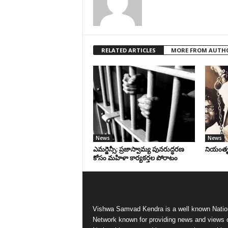
RELATED ARTICLES
MORE FROM AUTH
News
News
ఎమర్జెన్సీ: ప్రజాస్వామ్య పునరుద్ధరణ
నియంతృత్
కోసం మహిళా కార్యకర్తల పోరాటం
Vishwa Samvad Kendra is a well known Natio
Network known for providing news and views 