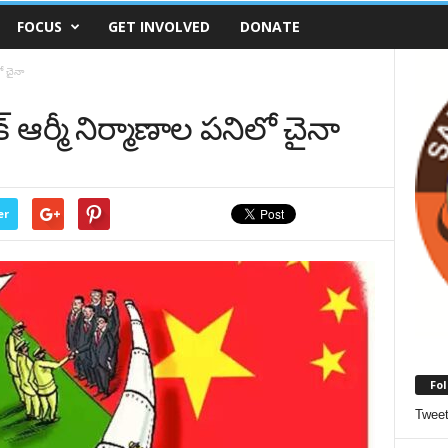
FOCUS
GET INVOLVED
DONATE
ో చైనా
ఆర్మీ నిర్మాణాల పనిలో చైనా
er
Fol
Twee