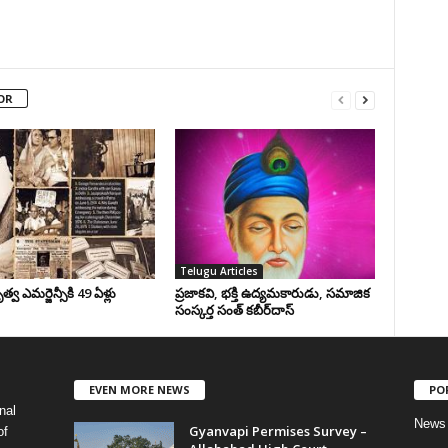
OR
Telugu Articles
వ ఎమర్జెన్సీకి 49 ఏళ్లు
ప్రజాకవి, భక్తి ఉద్యమకారుడు, సమాజిక
సంస్కర్త సంత్‌ కబీర్‌దాస్‌
EVEN MORE NEWS
PO
nal
News
Gyanvapi Permises Survey –
of