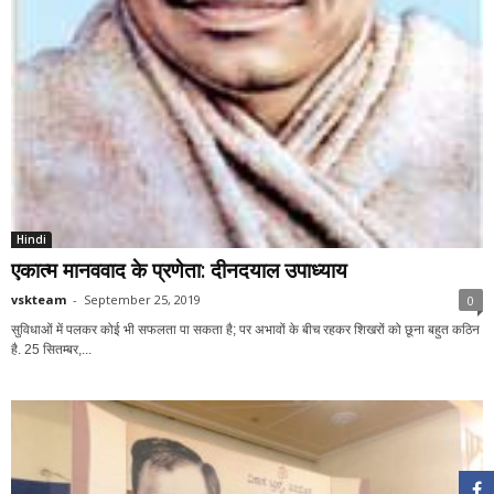
Hindi
एकात्म मानववाद के प्रणेता: दीनदयाल उपाध्याय
vskteam
-
September 25, 2019
0
सुविधाओं में पलकर कोई भी सफलता पा सकता है; पर अभावों के बीच रहकर शिखरों को छूना बहुत कठिन
है. 25 सितम्बर,...