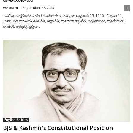
vskteam
-
September 25, 2023
0
- మనీష్ మోక్షగుండం పండిత దీన్‌దయాళ్ ఉపాధ్యాయ (సెప్టెంబర్ 25, 1916 - ఫిబ్రవరి 11,
1968) ఒక భారతీయ తత్వవేత్త, ఆర్థికవేత్త, సామాజిక శాస్త్రవేత్త, చరిత్రకారుడు, పాత్రికేయుడు,
రాజకీయ కార్యకర్త. ప్రస్తుత...
English Articles
BJS & Kashmir’s Constitutional Position