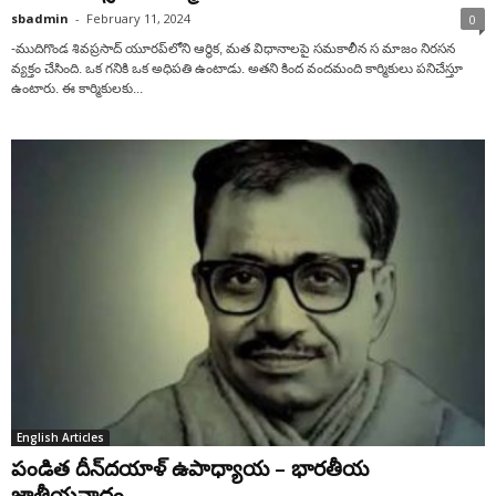
sbadmin
-
February 11, 2024
0
-ముదిగొండ శివప్రసాద్ యూరప్‌లోని ఆర్థిక, మత విధానాలపై సమకాలీన స మాజం నిరసన
వ్యక్తం చేసింది. ఒక గనికి ఒక అధిపతి ఉంటాడు. అతని కింద వందమంది కార్మికులు పనిచేస్తూ
ఉంటారు. ఈ కార్మికులకు...
English Articles
పండిత దీన్‌దయాళ్ ఉపాధ్యాయ – భారతీయ
జాతీయవాదం