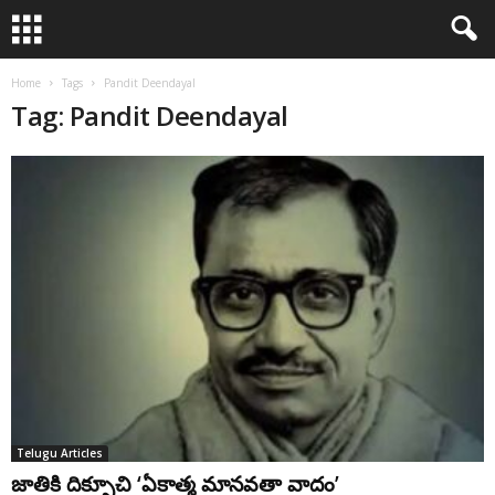
Home
Tags
Pandit Deendayal
Tag: Pandit Deendayal
Telugu Articles
జాతికి దిక్సూచి ‘ఏకాత్మ మానవతా వాదం’