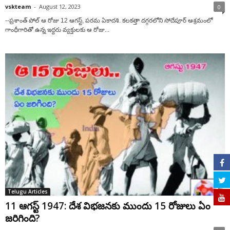
vskteam
-
August 12, 2023
0
--ప్రశాంత్ పోల్ ఆ రోజు 12 ఆగస్ట్, పరమ ఏకాదశి. కలకత్తా దగ్గరలోని సోదేపూర్ ఆశ్రమంలో
గాంధీగారితో ఉన్న ఇద్దరు వ్యక్తులకు ఆ రోజు...
Telugu Articles
11 ఆగస్ట్ 1947: దేశ విభజనకు ముందు 15 రోజులు ఏం
జరిగింది?