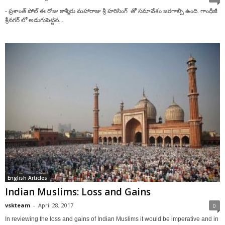
- ప్రశాంత్ పోల్ ఈ రోజు కాశ్మీరు మహారాజు శ్రీ హరిసింగ్ తో సమావేశం జరగాల్సి ఉంది. గాంధీజీ
శ్రీనగర్ లో అడుగుపెట్టిన...
English Articles
Indian Muslims: Loss and Gains
vskteam
-
April 28, 2017
0
In reviewing the loss and gains of Indian Muslims it would be imperative and in