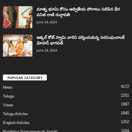
మాతృ భూమి కోసం అద్వితీయ పోరాటం సలిపిన ధీర
వనిత రాణి దుర్గావతి
June 24, 2024
అక్కల్‌ కోట్‌ స్వామి వారిని దర్శించుకున్న సరసంఘచాలక్
మోహన్ భాగవత్
June 24, 2024
POPULAR CATEGORY
4172
News
2251
Telugu
1997
Views
1845
Telugu Articles
1252
English Articles
1104
Rashtriya Swayamsevak Sangh