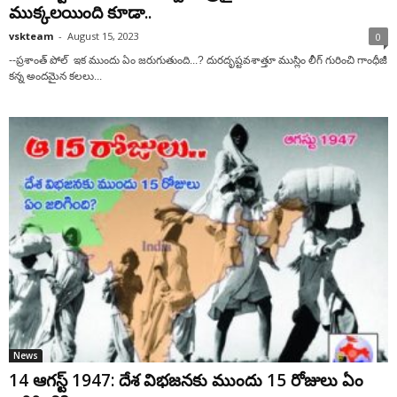
ముక్కలయింది కూడా..
vskteam
-
August 15, 2023
0
--ప్రశాంత్ పోల్ ఇక ముందు ఏం జరుగుతుంది...? దురదృష్టవశాత్తూ ముస్లిం లీగ్ గురించి గాంధీజీ
కన్న అందమైన కలలు...
News
14 ఆగస్ట్ 1947: దేశ విభజనకు ముందు 15 రోజులు ఏం