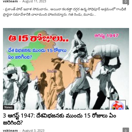
vskteam
-
August 11, 2023
0
- ప్రశాంత్ పోల్ ఇవాళ సోమవారం.. అయినా కలకత్తా దగ్గర ఉన్న సోధెపూర్ ఆశ్రమంలో గాంధీజీ
ప్రార్ధనా సమావేశానికి చాలామంది హాజరయ్యారు. గత రెండు, మూడు...
News
3 ఆగస్ట్ 1947: దేశవిభజనకు ముందు 15 రోజులు ఏం
జరిగింది?
vskteam
-
August 3, 2023
0