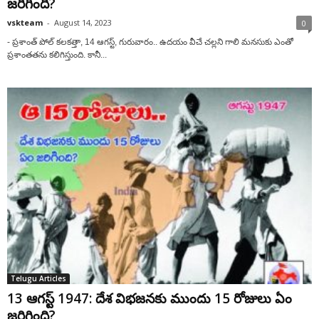
జరిగింది?
vskteam
-
August 14, 2023
0
- ప్రశాంత్ పోల్ కలకత్తా, 14 ఆగస్ట్, గురువారం.. ఉదయం వీచే చల్లని గాలి మనసుకు ఎంతో
ప్రశాంతతను కలిగిస్తుంది. కానీ...
Telugu Articles
13 ఆగస్ట్ 1947: దేశ విభజనకు ముందు 15 రోజులు ఏం
జరిగింది?