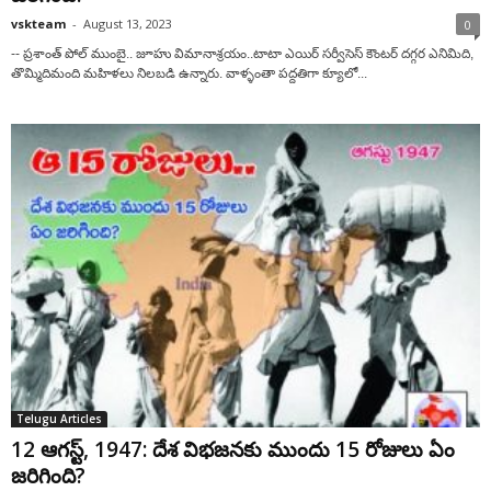
vskteam
-
August 13, 2023
0
-- ప్రశాంత్ పోల్ ముంబై.. జూహు విమానాశ్రయం..టాటా ఎయిర్ సర్వీసెస్ కౌంటర్ దగ్గర ఎనిమిది,
తొమ్మిదిమంది మహిళలు నిలబడి ఉన్నారు. వాళ్ళంతా పద్దతిగా క్యూలో...
Telugu Articles
12 ఆగస్ట్, 1947: దేశ విభజనకు ముందు 15 రోజులు ఏం
జరిగింది?