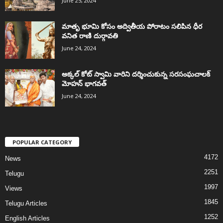
June 25, 2024
మాతృ భూమి కోసం అద్వితీయ పోరాటం సలిపిన ధీర
వనిత రాణి దుర్గావతి
June 24, 2024
అక్కల్‌ కోట్‌ స్వామి వారిని దర్శించుకున్న సరసంఘచాలక్
మోహన్ భాగవత్
June 24, 2024
POPULAR CATEGORY
4172
News
2251
Telugu
1997
Views
1845
Telugu Articles
1252
English Articles