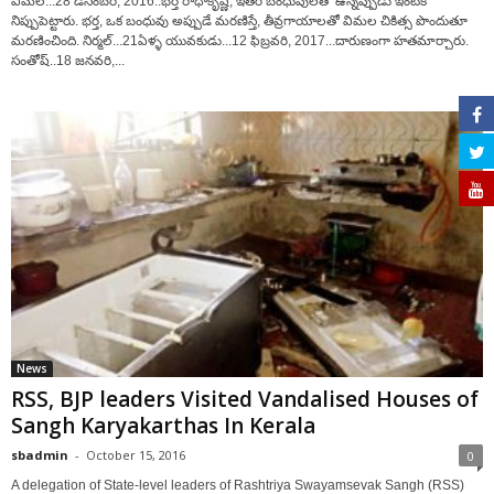
విమల...28 డిసెంబర్‌, 2016..భర్త రాధాకృష్ణ, ఇతర బంధువులతో ఉన్నప్పుడు ఇంటికి
నిప్పుపెట్టారు. భర్త, ఒక బంధువు అప్పుడే మరణిస్తే, తీవ్రగాయాలతో విమల చికిత్స పొందుతూ
మరణించింది. నిర్మల్‌...21ఏళ్ళ యువకుడు...12 ఫిబ్రవరి, 2017...దారుణంగా హతమార్చారు.
సంతోష్‌..18 జనవరి,...
News
RSS, BJP leaders Visited Vandalised Houses of
Sangh Karyakarthas In Kerala
sbadmin
-
October 15, 2016
0
A delegation of State-level leaders of Rashtriya Swayamsevak Sangh (RSS)