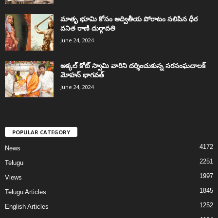
మాతృ భూమి కోసం అద్వితీయ పోరాటం సలిపిన ధీర
వనిత రాణి దుర్గావతి
June 24, 2024
అక్కల్‌ కోట్‌ స్వామి వారిని దర్శించుకున్న సరసంఘచాలక్
మోహన్ భాగవత్
June 24, 2024
POPULAR CATEGORY
4172
News
2251
Telugu
1997
Views
1845
Telugu Articles
1252
English Articles