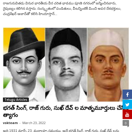
రాజగురువితడు వినుర భారతీయ వీర చరిత భావము పూణె నగరంలో జన్మించినవారు,
నైపుణ్యం కలిగిన వస్తాదు. సంస్కృతంలో పండితులు, వీటన్నింటికీ మించి అపర దేశభక్తులు,
చంద్రశేఖర్ ఆజాద్‌తో కలిసి హిందూస్తాన్...
Telugu Articles
భగత్ సింగ్, రాజ్ గురు, సుఖ్ దేవ్ ల మాతృమూర్తులు చేసిన
త్యాగం
vskteam
-
March 23, 2022
0
అది 1931 మార్చ్ 23, మధ్యాహ్న సమయం. అదే భగత్ సింగ్, రాజ్ గురు, సుఖ్ దేవ్ లను