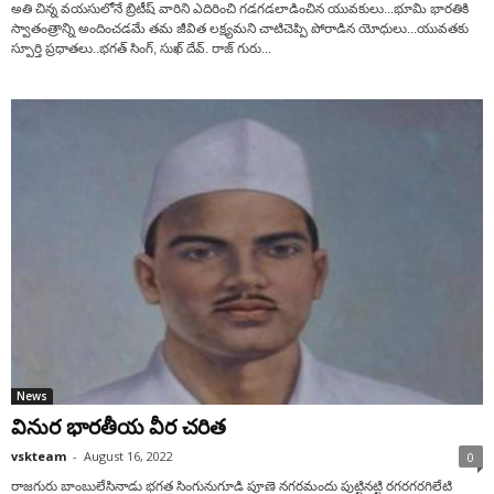
అతి చిన్న వయసులోనే బ్రిటీష్ వారిని ఎదిరించి గడగడలాడించిన యువకులు...భూమి భారతికి
స్వాతంత్రాన్ని అందించడమే తమ జీవిత లక్ష్యమని చాటిచెప్పి పోరాడిన యోధులు...యువతకు
స్పూర్తి ప్రధాతలు..భగత్ సింగ్, సుఖ్ దేవ్. రాజ్ గురు...
News
వినుర భారతీయ వీర చరిత
vskteam
-
August 16, 2022
0
రాజగురు బాంబులేసినాడు భగత సింగునుగూడి పూణె నగరమందు పుట్టినట్టి రగరగరగిలేటి