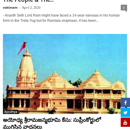
vskteam
-
April 2, 2020
0
- Ananth Seth Lord Ram might have faced a 14-year vanvaas in his human
form in the Treta-Yug but for Ramlala virajmaan, it has been...
Ayodhya
అయోధ్య శ్రీరామజన్మభూమి కేసు: సుప్రీంకోర్టులో
ముగిసిన వాదనలు