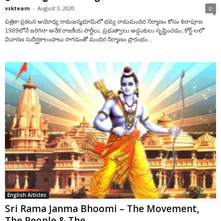
vskteam
-
August 3, 2020
0
పత్రికా ప్రకటన అయోధ్య రామజన్మభూమిలో భవ్య రామమందిర నిర్మాణం కోసం శిలాపూజ
1989లోనే జరిగినా అనేక రాజకీయ పార్టీలు, ప్రభుత్వాలు అడ్డంకులు సృష్టించడం, కోర్ట్ లలో
విచారణ సుదీర్ఘకాలంపాటు సాగడంతో మందిర నిర్మాణం ప్రారంభం...
English Articles
Sri Rama Janma Bhoomi – The Movement,
The People & The...