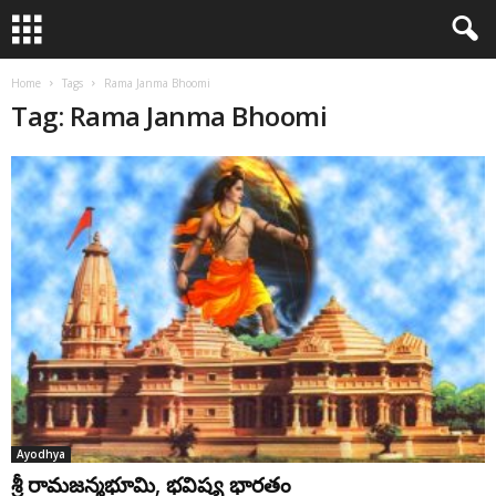
Home
Tags
Rama Janma Bhoomi
Tag: Rama Janma Bhoomi
Ayodhya
శ్రీ రామజన్మభూమి, భవిష్య భారతం