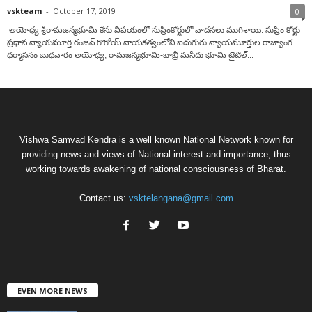
vskteam
-
October 17, 2019
0
అయోధ్య శ్రీరామజన్మభూమి కేసు విషయంలో సుప్రీంకోర్టులో వాదనలు ముగిశాయి. సుప్రీం కోర్టు
ప్రధాన న్యాయమూర్తి రంజన్ గొగోయ్ నాయకత్వంలోని ఐదుగురు న్యాయమూర్తుల రాజ్యాంగ
ధర్మాసనం బుధవారం అయోధ్య, రామజన్మభూమి-బాబ్రీ మసీదు భూమి టైటిల్...
Vishwa Samvad Kendra is a well known National Network known for
providing news and views of National interest and importance, thus
working towards awakening of national consciousness of Bharat.
Contact us:
vsktelangana@gmail.com
EVEN MORE NEWS