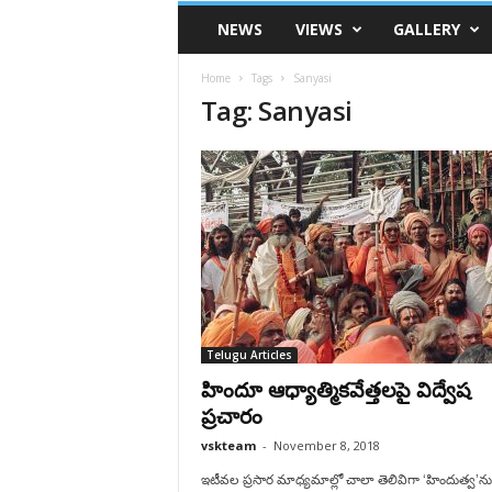
VSK
NEWS
VIEWS
GALLERY
Telangana
Home
Tags
Sanyasi
Tag: Sanyasi
Telugu Articles
హిందూ ఆధ్యాత్మికవేత్తలపై విద్వేష
ప్రచారం
vskteam
-
November 8, 2018
ఇటీవల ప్రసార మాధ్యమాల్లో చాలా తెలివిగా ‘హిందుత్వ’ను