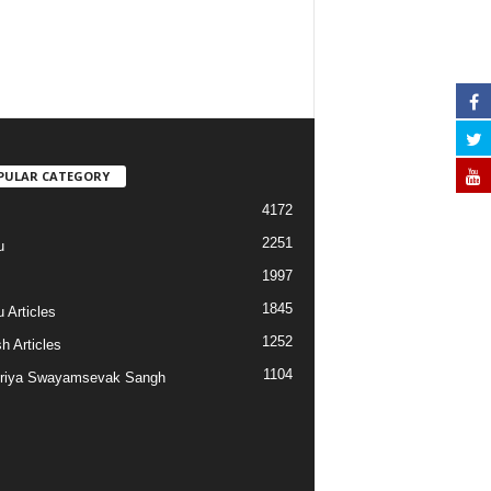
PULAR CATEGORY
4172
2251
u
1997
s
1845
 Articles
1252
h Articles
1104
riya Swayamsevak Sangh