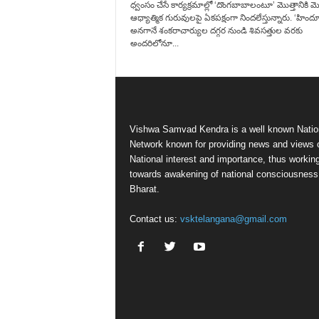
ధ్వంసం చేసే కార్యక్రమాల్లో ‘దొంగబాబాలంటూ’ మొత్తానికి మ
ఆధ్యాత్మిక గురువులపై ఏకపక్షంగా నిందలేస్తున్నారు. ‘హి
అనగానే శంకరాచార్యుల దగ్గర నుండి శివసత్తుల వరకు
అందరిలోనూ...
Vishwa Samvad Kendra is a well known Natio
Network known for providing news and views 
National interest and importance, thus workin
towards awakening of national consciousness
Bharat.
Contact us:
vsktelangana@gmail.com