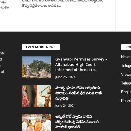
నిజమే కానీ, అందరూ అలాంటివారు కాదు. కొందరు సన్యాసులు
ొత్తం
గొప్ప విప్లవకారులు కావడం...
ందూమతం’
EVEN MORE NEWS
PO
nal
News
Gyanvapi Permises Survey –
of
Allahabad High Court
g
Telug
informed of threat to...
 of
View
June 25, 2024
Telugu
మాతృ భూమి కోసం అద్వితీయ
Englis
పోరాటం సలిపిన ధీర వనిత రాణి
దుర్గావతి
Rasht
June 24, 2024
అక్కల్‌ కోట్‌ స్వామి వారిని
దర్శించుకున్న సరసంఘచాలక్
మోహన్ భాగవత్