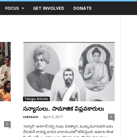
FOCUS
GET INVOLVED
DONATE
Telugu Articles
సన్యాసులు.. సామాజిక విప్లవకారులు
vskteam
-
April 6, 2017
0
0
‘సన్యాసి’ అనగానే సర్వ సంఘ పరిత్యాగి, ముక్కుమూసుకుని జపం
చేసుకునే వాడన్న భావన చాలామందిలో కనిపిస్తుంది. ఆమాట కొంత