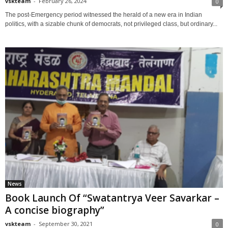
vskteam
-
February 26, 2024
0
The post-Emergency period witnessed the herald of a new era in Indian
politics, with a sizable chunk of democrats, not privileged class, but ordinary...
News
Book Launch Of “Swatantrya Veer Savarkar –
A concise biography”
vskteam
-
September 30, 2021
0