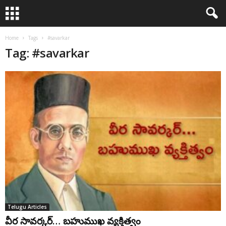
Home
Tags
#savarkar
Tag: #savarkar
Telugu Articles
వీర సావర్కర్… బహుముఖ వ్యక్తిత్వం