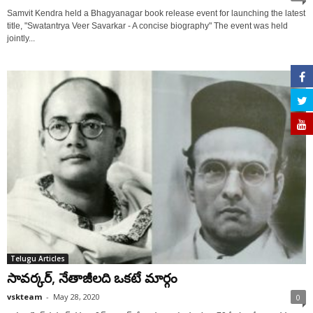
Samvit Kendra held a Bhagyanagar book release event for launching the latest
title, "Swatantrya Veer Savarkar - A concise biography" The event was held
jointly...
Telugu Articles
సావర్కర్, నేతాజీలది ఒకటే మార్గం
vskteam
-
May 28, 2020
0