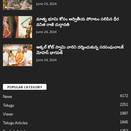
June 25, 2024
మాతృ భూమి కోసం అద్వితీయ పోరాటం సలిపిన ధీర
వనిత రాణి దుర్గావతి
June 24, 2024
అక్కల్‌ కోట్‌ స్వామి వారిని దర్శించుకున్న సరసంఘచాలక్
మోహన్ భాగవత్
June 24, 2024
POPULAR CATEGORY
4172
News
2251
Telugu
1997
Views
1845
Telugu Articles
1252