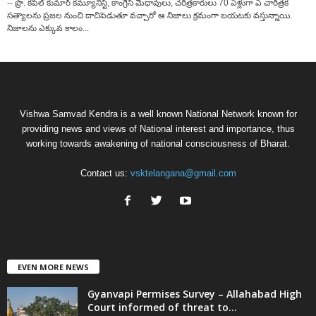
-- ప్రొ. కపిల్ కుమార్ కమ్యూనిస్ట్, కాంగ్రెస్ మేధావులు, చరిత్రకారులు 70 ఏళ్లుగా ఏ చారిత్రక
సత్యాలను ప్రజల నుంచి దాచిపెడుతూ వచ్చారో ఆ నిజాలు క్రమంగా బయటకు వస్తున్నాయి.
నిజాలను ఎక్కువ కాలం...
Vishwa Samvad Kendra is a well known National Network known for
providing news and views of National interest and importance, thus
working towards awakening of national consciousness of Bharat.
Contact us:
vsktelangana@gmail.com
EVEN MORE NEWS
Gyanvapi Permises Survey – Allahabad High
Court informed of threat to...