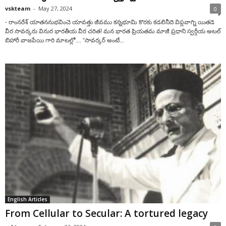
vskteam
-
May 27, 2024
0
- రాంనరేశ్ యాతననుభవించె యావత్తు జీవము కన్నభూమి కొరకు కడలినీదె విప్లవాగ్ని యితడె
వీర సావర్కరు వినుర భారతీయ వీర చరిత! మన భారత ప్రియతమ మాజీ ప్రధాని స్వర్గీయ అటల్
బిహారీ వాజపేయి గారి మాటల్లో.... “సావర్కర్ అంటే...
English Articles
From Cellular to Secular: A tortured legacy