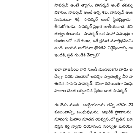
సావర్కర్ అంటే త్యాగం, సావర్కర్ అంటే తపస్స
వికాసం, సావర్కర్ అంటే అగ్ని శిఖ, సావర్కర్ అంటే
సంఘటనా శక్తి. సావర్కర్ అంటే స్థితప్రజ
తీసుకోగలడు. సావర్కర్ ప్రఖర జాతీయవాది. జీవ
తత్వం కలవాడు . సావర్కర్ ఒక మహా సముద్రం
కణకణంలో ఒకే గుణం, ఒకే క్షమత మూర్తిభవించి
ఉంది. ఆయన ఆలోచనా ధోరణిని విశ్లేషించాల్సి
ఇంటికి, ప్రతి గుండెకి చేర్చాలి”
ఇలా వాజపేయి గారి నుండి మొదలుకొని నాడు ఇంగ్లా
ధీంగ్రా వరకు ఎందరికో ఆదర్శం స్వాతంత్ర్య వీర స
ఈదిన సాహసి సావర్కర్. కవిగా రచయితగా సంఘసం
పాదాల చెంత అర్పించిన ప్రేరణ దాత సావర్కర్.
ఈ దేశం నుండి ఆంగ్లేయులను తన్ని తరిమి వేసే 
కుటుంబాన్ని, బంధువులను, ఆఖరికి ప్రాణాలను 
నూనుగు మీసాల నూతన యవ్వనంలో ప్రతిన బూని ఆ
విప్లవ కర్త స్వామి దయానంద సరస్వతి మరియు