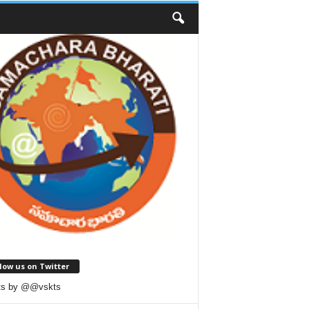
low us on Twitter
ts by @@vskts