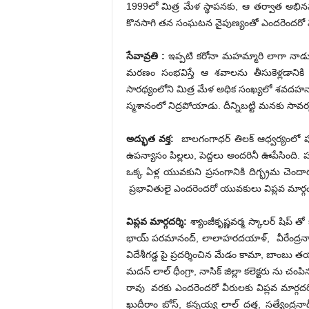
1999లో మిత్ర మేళ స్థాపనకు, ఆ తర్వాత అభిన
కొనసాగి తన సంఘటన నైపుణ్యంతో ఎందరెందరో వ
సేవావ్రతి :
ఇప్పటి కరోనా మహమ్మారి లాగా నాడు ప్ల
మరణం సంభవిస్తే ఆ శవాలను తీసుకెళ్లడానిక
సారథ్యంలోని మిత్ర మేళ అధిక సంఖ్యలో శవదహనా
స్మశానంలో నిద్రపోయాడు. దీన్నిబట్టి మనకు సావ
అద్భుత వక్త:
బాలగంగాధర్ తిలక్ ఆధ్వర్యంలో పూ
ఉపన్యాసం పిల్లలు, పెద్దలు అందరినీ ఊపేసింది.
ఒక్క ఏళ్ల యువకుని ప్రసంగానికి దిగ్భ్రమ చెం
ప్రభావితులై ఎందరెందరో యువకులు విప్లవ మార్గం
విప్లవ మార్గదర్శి:
శ్యాంజీకృష్ణవర్మ స్కాలర్ షిప్ త
భాయ్ పరమానంద్, లాలాహరదయాళ్, వీరేంద్రనాథ్
విదేశీగడ్డ పై ప్రదర్శించిన మేడం కామా, బాంబు త
మదన్ లాల్ ధీంగ్రా, నాసిక్ జిల్లా కలెక్టరు ను చం
రావు వరకు ఎందరెందరో వీరులకు విప్లవ మార్గదర్
ఖుదీరాం బోస్, కన్నయ్య లాల్ దత్త, సత్యేంద్రన