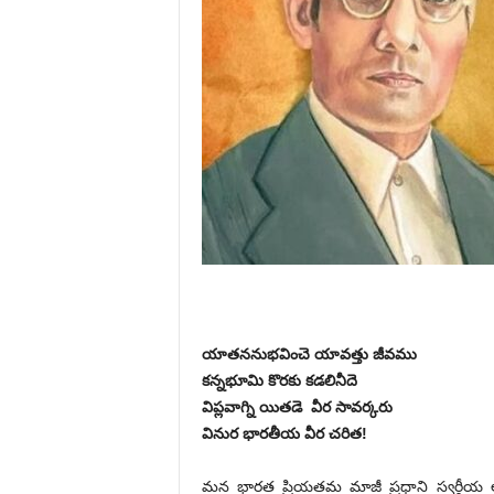
యాతననుభవించె యావత్తు జీవము
కన్నభూమి కొరకు కడలినీదె
విప్లవాగ్ని యితడె
వీర సావర్కరు
వినుర భారతీయ వీర చరిత!
మన భారత ప్రియతమ మాజీ ప్రధాని స్వర్గీయ అ