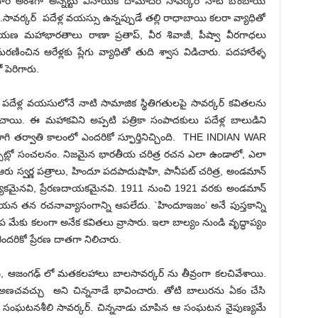
ి అంశగా అన్నట్టు వినాయక దామోదర్ సావర్కర్ నాటి బొంబాయి
ంచారు.సావర్కర్ పదేళ్ల వయస్సు ఉన్నప్పుడే తల్లి రాధాబాయి కలరా వ్యాధితో
ాయణ మహాభారతాలు రాణా ప్రతాప్, వీర శివాజీ, పీష్వా వీరగాధలు
ణించిన ఆరేళ్లకు ప్లేగు వ్యాధితో తుది శ్వాస విడిచారు. పదహారేళ్ళ
 పెరిగారు.
ు పదేళ్ల వయసులోనే నాటి సామాజిక స్థితిగతులపై సావర్కర్ కవితలను
రించాయి. ఈ మహాకవిని అప్పటి పత్రికా సంపాదకులు పదేళ్ల బాలుడిని
ాగి తర్వాతి కాలంలో ఎందరికో స్ఫూర్తినిచ్చింది. THE INDIAN WAR
ట్లో సంచలనం. నిజమైన భారతీయ చరిత్ర రచన ఎలా ఉండాలో, ఎలా
రు స్వర్ణ పత్రాలు, హిందూ పదపాదుషాహి, పానీపట్ చరిత్ర, అండమాన్
్యేకమైనవి, ప్రేరణదాయకమైనవి. 1911 నుంచి 1921 వరకు అండమాన్
ా ఆయన తన రచనావ్యాసంగాన్ని ఆపలేదు. `హిందూఇజం’ అనే పుస్తకాన్ని
 మేకు కలంగా అనేక కవితలు వ్రాసారు. ఇలా బాల్యం నుండి వృద్ధాప్యం
దరికో ప్రేరణ దాతగా నిలిచారు.
 ఆజంగఢ్ లో మతకలహాలు బాలసావర్కర్ ను తీవ్రంగా కలచివేశాయి.
చవచ్చు అని చిన్ననాడే భావించారు. తోటి బాలురను ఏకం చేసి
 సంఘటనశీలి సావర్కర్. చిన్ననాడు చూపిన ఆ సంఘటన నైపుణ్యమే