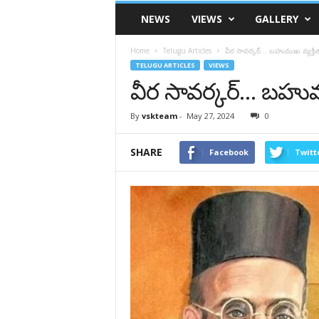
VSK
NEWS
VIEWS
GALLERY
Telangana
Home
Telugu Articles
వీర సావర్కర్… బహుముఖ వ్యక్తిత
TELUGU ARTICLES
VIEWS
వీర సావర్కర్… బహుము
By
vskteam
-
May 27, 2024
0
SHARE
Facebook
Twitt