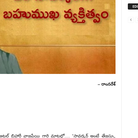
ED
– రాంనరేశ్
టల్ బిహారీ వాజపేయి గారి మాటల్లో…. “సావర్కర్ అంటే తేజస్సు,