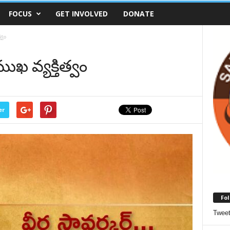
FOCUS
GET INVOLVED
DONATE
్వం
ఖ వ్యక్తిత్వం
er
Fol
Twee