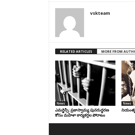
vskteam
RELATED ARTICLES
MORE FROM AUTH
News
News
ఎమర్జెన్సీ: ప్రజాస్వామ్య పునరుద్ధరణ
నియంతృత్
కోసం మహిళా కార్యకర్తల పోరాటం