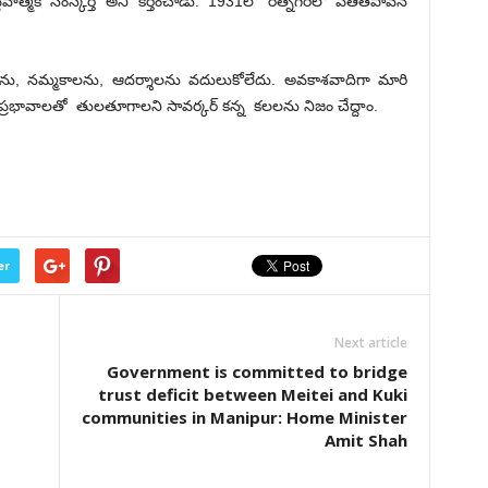
లవాత్మక సంస్కర్త అని కీర్తించాడు. 1931లో రత్నగిరిలో పతితపావన
ను, నమ్మకాలను, ఆదర్శాలను వదులుకోలేదు. అవకాశవాదిగా మారి
రభావాలతో తులతూగాలని సావర్కర్ కన్న కలలను నిజం చేద్దాం.
er
Next article
Government is committed to bridge
trust deficit between Meitei and Kuki
communities in Manipur: Home Minister
Amit Shah