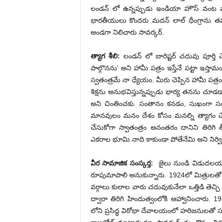
లండన్ లో ఉన్నప్పుడు ఇండియా హౌస్ వంట వాడి
భారతీయులు కొందరు మదన్ లాల్ ధీంగ్రాను తప్పుబడ
అండగా నిలిచారు సావర్కర్.
త్యాగ శీలి:
లండన్ లో బారిష్టర్ చదువు పూర్తి చ
పాల్గొనను’ అని హామీ పత్రం ఇస్తేనే పట్టా ఇస్తామ
స్వతంత్రమే నా ధ్యేయం. మీరు చెప్పిన హామీ పత్
శిక్షను అనుభవిస్తున్నప్పుడు భార్య తనను చూ
అని చింతించకు. సంతానం కనడం, సుఖంగా సంప
మానవులం మనం దేశం కోసం మనల్ని త్యాగం చేయా
చేసుకోగా స్వాతంత్రం అనంతరం దానిని తిరిగ
ఎకరాల భూమి నాది కాకుండా పోతేనేమి అని నిర్విక
వీర సామాజిక సంస్కర్త:
జైలు నుండి విడుదలయ్
రూపుమాపాలి అనుకున్నారు. 1924లో మిత్రులతో క
వర్గాలు కులాల వారు చదువుకునేలా ఒత్తిడి తెచ్చ
ద్వారా తిరిగి హిందుత్వంలోకి ఆహ్వానించారు.
లోని ప్రసిద్ధ విఠోభా దేవాలయంలో హరిజనులతో 