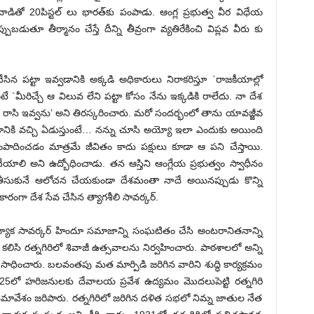
తో 20పిస్టల్ లు భారత్‌కు పంపాడు. ఆంగ్ల ప్రభుత్వ వీర విధేయ
ుతూ తీర్మానం చేస్తే దీన్ని తీవ్రంగా వ్యతిరేకించి విప్లవ వీరు కు
ేసిన పట్టా ఇవ్వడానికి అక్కడి అధికారులు నిరాకరిస్తూ `రాజకీయాల్లో
ంటే `మీరిచ్చే ఆ విలువ లేని పట్టా కోసం నేను ఇక్కడికి రాలేదు. నా దేశ
రం రాసి ఇవ్వను’ అని తిరస్కరించారు. మరో సందర్భంలో తాను యావజ్జీవ
డడానికి వచ్చి ఏడుస్తుంటే… నన్ను చూసి అయ్యో ఇలా ఎందుకు అయింది
ాదించడం మాత్రమే జీవితం కాదు పక్షులు కూడా ఆ పని చేస్తాయి.
లి అని ఉద్బోధించాడు. తన ఆస్తిని ఆంగ్లేయ ప్రభుత్వం స్వాధీనం
ి తీసుకునే ఆలోచన చేయకుండా దేశమంతా నాదే అయినప్పుడు కొన్ని
ారంగా దేశ సేవ చేసిన త్యాగశీలి సావర్కర్.
యాక సావర్కర్ హిందూ సమాజాన్ని సంఘటితం చేసి అంటరానితనాన్ని
లిసి రత్నగిరిలో శివాజీ ఉత్సవాలను నిర్వహించారు. పాఠశాలలో అన్ని
ి సాధించారు. బలవంతపు మత మార్పిడి జరిగిన వారిని శుద్ధి కార్యక్రమం
 1925లో హరిజనులకు దేవాలయ ప్రవేశ ఉద్యమం మొదలుపెట్టి రత్నగిరి
సమావేశం జరిపారు. రత్నగిరిలో జరిగిన దళిత సభలో నిమ్న జాతుల నేత