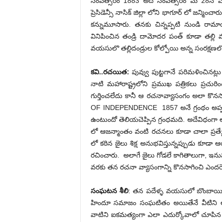
సంవత్సరం 1883 అదే సంవత్సరం మే 28న వార
ప్రెసిడెన్సీ నాసిక్ జిల్లా లోని భాగూర్ లో జన్మి
కన్నుమూసారు. తనకు చిన్నప్పటి నుండి రామ
వినిపించిన తండ్రి దామోదర పంత్ కూడా తల్లి మర
వయసులొ తల్లిదండ్రుల కోల్పోయి అన్న సంరక్షణలో
కవి..రచయిత:
పువ్వు పుట్టగానే పరిమళించినట్ల
నాటి మహారాష్ట్రలోని ప్రముఖ పత్రికలు ప్రచు
గుర్తించలేదు కానీ ఆ రచనావ్యాసంగం అలా కొనస
OF INDEPENDENCE 1857 అనే గ్రంథం అప్ప
ఉంటుందో తెలియచెప్పిన గ్రంధమది. అదేవిధంగా ఆ
లో ఆజన్మాంతం వంటి రచనలు కూడా చాలా ప్రత
లో కఠిన జైలు శిక్ష అనుభవిస్తున్నప్పుడు కూడ
రచించారు. అలాగే జైలు గోడలే కాగితాలుగా, ఇనుప
వరకు తన రచనా వ్యాసంగాన్ని కొనసాగించి ఎందరెం
సంఘటన శీలి
: తన పదేళ్ళ వయసులో బొంబాయి,
హిందూ సమాజం సంఘటితం అయితేనే వీటిని అణ
వాటిని ఐకమత్యంగా ఎలా ఎదుర్కోవాలో చూపిన