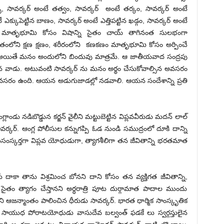
ు, సావర్కర్ అంటే తత్వం, సావర్కర్ అంటే తర్కం, సావర్కర్ అంటే
 ఎక్కుపెట్టిన బాణం, సావర్కర్ అంటే ఎత్తిపట్టిన ఖడ్గం, సావర్కర్ అంటే
్ఞుడు మాతృభూమి కోసం విషాన్ని సైతం చాయ్ తాగినంత సులభంగా
ితంలోని క్షణ క్షణం, శరీరంలోని కణకణం మాతృభూమి కోసం అర్పించే
 అయితే మనం అందులోని బిందువు మాత్రమే. ఆ జాతీయవాద సంద్రపు
న వాడు. అటువంటి సావర్కర్ ను మనం అర్థం చేసుకోవాల్సిన అవసరం
 అవసరం ఉంది. ఆయన అడుగుజాడల్లో నడవాలి. ఆయన సందేశాన్ని ప్రతి
ండు నడిబొడ్డున కర్జన్ వైలీని మట్టుబెట్టిన విప్లవవీరుడు మదన్ లాల్
ావర్కర్. ఆంగ్ల పోలీసుల కన్నుగప్పి ఓడ నుండి సముద్రంలో దూకి దాన్ని
స్కర్తగా విప్లవ యోధుడుగా, త్యాగశీలిగా తన జీవితాన్ని భరతమాత
దాకా తాను విశ్రమించ బోనని దాని కోసం తన వ్యక్తిగత జీవితాన్ని,
సైతం త్యాగం చేస్తానని అర్ధరాత్రి పూట దుర్గామాత పాదాల ముందు
జన్మాంతం పాలించిన ధీరుడు సావర్కర్. భారత ధార్మిక సాంస్కృతిక
 సాయుధ పోరాటయోధుడు వాసుదేవ బల్వంత్ ఫడకే లు స్వర్గస్తులైన