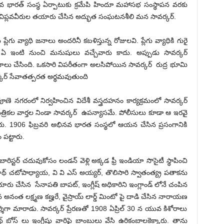
వ భారత్ సంస్థ ఏర్పాటుకు క్రమేపి హిందూ మహాసభ సంస్థాపన వరకు
ిప్లవవీరుల తయారు చేసిన అద్భుత సంఘటనశీలి మన సావర్కర్.
ేగు వ్యాధి జనాలు అందరినీ కబళిస్తున్న రోజులవి. ప్లేగు వ్యాధికి గురై
ి ఏ ఇంటి నుంచి మనుషులు వచ్చేవారు కాదు. అప్పుడు సావర్కర్
లు చేసింది. ఒకసారి విపరీతంగా అలసిపోయిన సావర్కర్ రుద్ర భూమి
ర్కర్ సేవాతత్పరత అర్థమవుతుంది
ణె నగరంలో నిర్వహించిన విదేశీ వస్త్రదహనం కార్యక్రమంలో సావర్కర్
 పత్రికల వార్తల నిండా సావర్కర్ ఉపన్యాసమే. పోలీసులు కూడా ఆ ఇరవై
దారు. 1906 ఫిబ్రవరి అభినవ భారత సంస్థలో ఆయన చేసిన ప్రసంగానికి
 పట్టారు.
ో బారిస్టర్ చదువుకోసం లండన్ వెళ్లి అక్కడ ఫ్రీ ఇండియా సొసైటీ స్థాపించి
 చటోపాధ్యాయ, వి వి ఎస్ అయ్యర్, తొలిసారి స్వాతంత్య్ర పతాకను
యారు చేసిన సేనాపతి బాపట్, ఇంగ్లీష్ అధికారిని ఇంగ్లాండ్ లోనే చంపిన
పిన అనంత లక్ష్మణ కణ్హరే, వైస్రాయ్ లార్డ్ మింటో పై దాడి చేసిన నారాయణ
శిగా మారాడు. సావర్కర్ ప్రేరణతో 1908 ఏప్రిల్ 30 న యువ కిశోరాలు
ాథ్ బోస్ లు ఇంగ్లీషు వారిపై బాంబులు వేసి ఉరికంబాలకెక్కారు. తాను