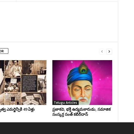
OR
Telugu Articles
వ ఎమర్జెన్సీకి 49 ఏళ్లు
ప్రజాకవి, భక్తి ఉద్యమకారుడు, సమాజిక
సంస్కర్త సంత్‌ కబీర్‌దాస్‌