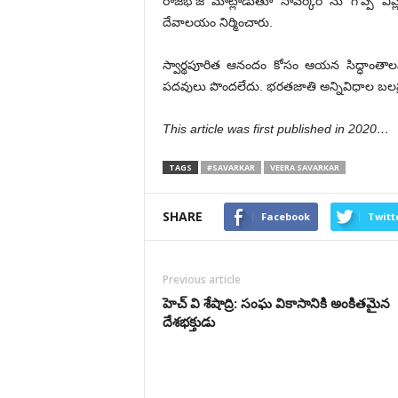
రాజభోజ్ మాట్లాడుతూ సావర్కర్ ను గొప్ప విప్
దేవాలయం నిర్మించారు.
స్వార్థపూరిత ఆనందం కోసం ఆయన సిద్ధాంతాల
పదవులు పొందలేదు. భరతజాతి అన్నివిధాల బలప్
This article was first published in 2020…
TAGS
#SAVARKAR
VEERA SAVARKAR
SHARE
Facebook
Twitt
Previous article
హెచ్ వి శేషాద్రి: సంఘ వికాసానికి అంకితమైన
దేశభక్తుడు