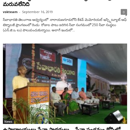
మరువలేనిది
vskteam
-
September 16, 2019
0
సేవాభారతి తెలంగాణ ఆధ్వర్యంలో నారాయణగూడలోని కేశవ్ మెమోరియల్ ఇన్స్టిట్యూట్ ఆఫ్
టెక్నాలజీ ప్రాంగణంలో రెండు రోజుల పాటు జరిగిన సేవా సంగమంలో 250 సేవా సంస్థలు
(ఎన్.జి.ఒ లు) పాలుపంచుకున్నాయి. అలాగే ఇందులో...
News
ఉపాద్యాయులు సేవా సారధులు – సేవా సంగమం గోష్టిలో