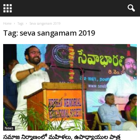
Home
Tags
Seva sangamam 2019
Tag: seva sangamam 2019
News
సమాజ నిర్మాణంలో మహిళలు, ఉపాధ్యాయుల పాత్ర