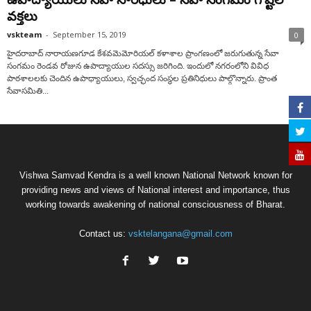
వక్తలు
vskteam
-
September 15, 2019
0
హైదరాబాద్ నారాయణగూడ కేశవమెమోరియల్ కళాశాల ప్రాంగణంలో జరుగుతున్న సేవా
సంగమం రెండవ రోజున ఉపాద్యాయుల సదస్సు జరిగింది. ఇందులో నగరంలోని వివిధ
పాఠశాలలకు చెందిన ఉపాధ్యాయులు, స్వచ్ఛంద సంస్థల ప్రతినిధులు పాల్గొన్నారు. ప్రాంత
సేవాసమితి...
Vishwa Samvad Kendra is a well known National Network known for
providing news and views of National interest and importance, thus
working towards awakening of national consciousness of Bharat.
Contact us:
vsktelangana@gmail.com