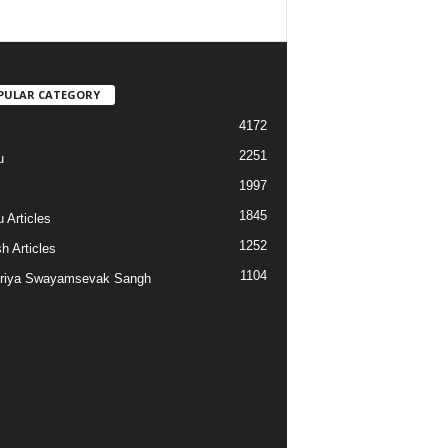
PULAR CATEGORY
4172
2251
u
1997
s
1845
 Articles
1252
h Articles
1104
riya Swayamsevak Sangh