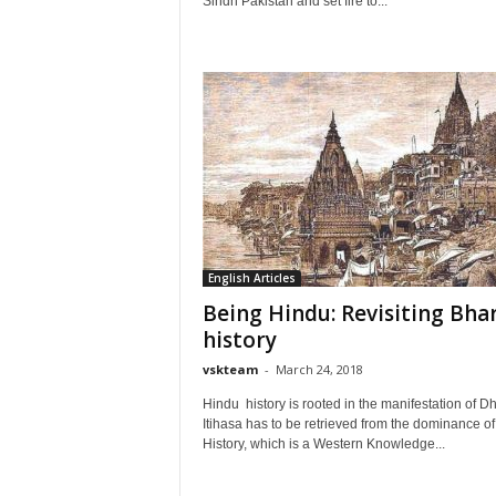
Sindh Pakistan and set fire to...
English Articles
Being Hindu: Revisiting Bha
history
vskteam
-
March 24, 2018
Hindu history is rooted in the manifestation of D
Itihasa has to be retrieved from the dominance of
History, which is a Western Knowledge...