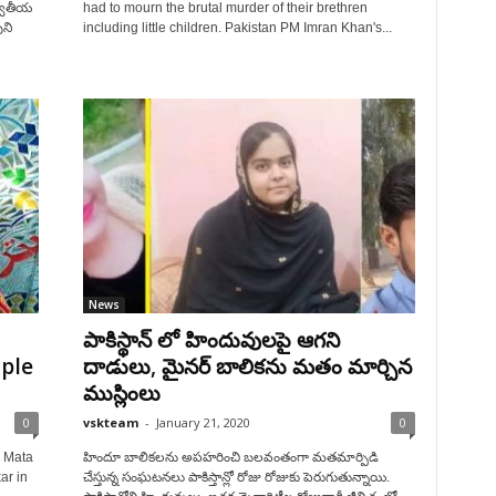
్వితీయ
had to mourn the brutal murder of their brethren
ని
including little children. Pakistan PM Imran Khan's...
News
పాకిస్థాన్ లో హిందువులపై ఆగని
ple
దాడులు, మైనర్ బాలికను మతం మార్చిన
ముస్లింలు
0
vskteam
-
January 21, 2020
0
d Mata
హిందూ బాలికలను అపహరించి బలవంతంగా మతమార్పిడి
ar in
చేస్తున్న సంఘటనలు పాకిస్తాన్లో రోజు రోజుకు పెరుగుతున్నాయి.