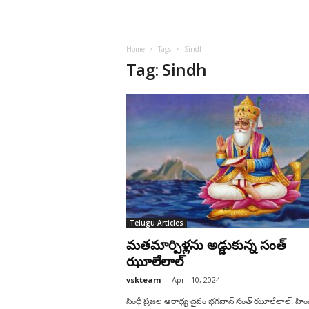
VSK
Telangana
Home
Tags
Sindh
Tag: Sindh
Telugu Articles
మ‌త‌మార్పిళ్ల‌ను అడ్డుకున్న సంత్
ఝూలేలాల్‌
vskteam
-
April 10, 2024
సింధీ ప్ర‌జ‌ల ఆరాధ్య దైవం భ‌గ‌వాన్‌ సంత్ ఝూలేలాల్. హి