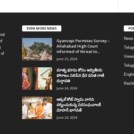
EVEN MORE NEWS
PO
nal
News
Gyanvapi Permises Survey –
of
Allahabad High Court
g
Telug
informed of threat to...
 of
View
June 25, 2024
Telugu
మాతృ భూమి కోసం అద్వితీయ
Englis
పోరాటం సలిపిన ధీర వనిత రాణి
దుర్గావతి
Rasht
June 24, 2024
అక్కల్‌ కోట్‌ స్వామి వారిని
దర్శించుకున్న సరసంఘచాలక్
మోహన్ భాగవత్
June 24, 2024