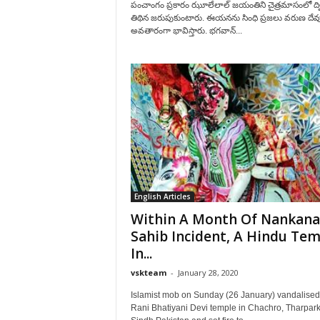
పంచాంగం ప్రకారం ఝూలేలాల్ జయంతిని చైత్రమాసంలో ద
తిథిన జరుపుకుంటారు. ఈయనను సింధి ప్ర‌జ‌లు వరుణ దేవు
అవతారంగా భావిస్తారు. భగవాన్...
English Articles
Within A Month Of Nankana
Sahib Incident, A Hindu Tem
In...
vskteam
-
January 28, 2020
Islamist mob on Sunday (26 January) vandalise
Rani Bhatiyani Devi temple in Chachro, Tharpark