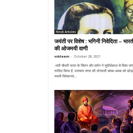
Hindi Articles
जयंती पर विशेष : भगिनी निवेदिता – भार
की ओजमयी वाणी
vskteam
-
October 28, 2021
-लवी चौधरी भारत के चिंतन और दर्शन ने सुदीर्घकाल से विश्व ज
स्पंदित किया है. पाश्चत्य जगत की भोगवादी चमक-धमक को छो
स्वामी विवेकानंद...