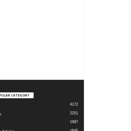
PULAR CATEGORY
4172
2251
u
1997
s
1845