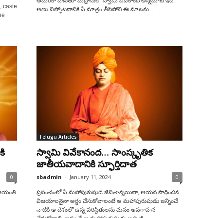
అమెరికా వెళుతూ మద్రాసులో స్వామి వివేకాంద అన్నమాట ఇది.
, caste
అణు విస్ఫోటనానికి ఏ మాత్రం తీసిపోని ఈ మాటను...
he
Telugu Articles
కి
స్వామి వివేకానంద‌… సాంస్కృతిక
జాతీయవాదానికి స్ఫూర్తిదాత
0
sbadmin
-
January 11, 2024
0
జయంతి
ప్రపంచంలో ఏ మహాపుఠుషుడి జీవితాన్నయినా, ఆయన సాధించిన
విజయాలనైనా అర్థం చేసుకోవాలంటే ఆ మహాపురుషుడు జన్నించే
నాటికి ఆ దేశంలో ఉన్న పరిస్థితులను మనం అవగాహన