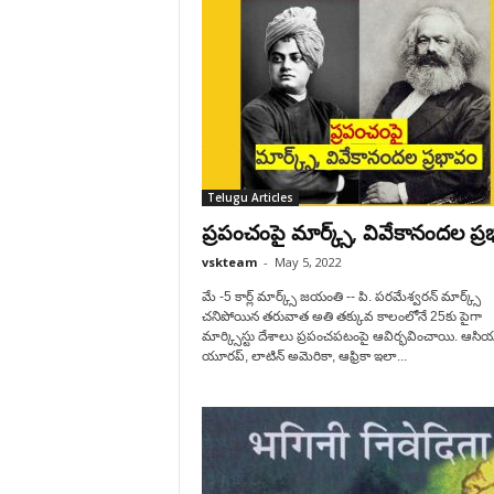
Telugu Articles
ప్రపంచంపై మార్క్స్, వివేకానందల ప్
vskteam
-
May 5, 2022
మే -5 కార్ల్ మార్క్స్ జ‌యంతి -- పి. పరమేశ్వరన్‌ ‌మార్క్స్
‌చనిపోయిన తరువాత అతి తక్కువ కాలంలోనే 25కు పైగా
మార్క్సిస్టు దేశాలు ప్రపంచపటంపై ఆవిర్భవించాయి. ఆసియ
యూరప్‌, ‌లాటిన్‌ అమెరికా, ఆఫ్రికా ఇలా...