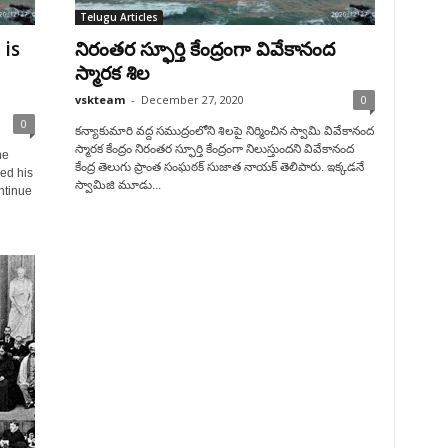
Telugu Articles
is
నిరంతర స్ఫూర్తి కేంద్రంగా వివేకానంద
స్మారక శిల
vskteam
-
December 27, 2020
0
0
కన్యాకుమారి వద్ద సముద్రంలోని శిలపై నిర్మించిన స్వామి వివేకానంద
స్మారక కేంద్రం నిరంతర స్ఫూర్తి కేంద్రంగా నిలుస్తుందని వివేకానంద
he
కేంద్ర తెలుగు ప్రాంత సంఘఠక్ సుజాత నాయక్ తెలిపారు. ఇక్కడనే
ed his
స్వామిజి మూడు...
ontinue