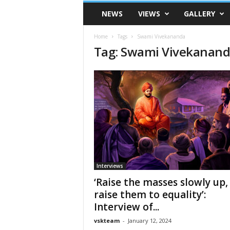
VSK
NEWS
VIEWS
GALLERY
Telangana
Home
Tags
Swami Vivekananda
Tag: Swami Vivekanan
Interviews
‘Raise the masses slowly up,
raise them to equality’:
Interview of...
vskteam
-
January 12, 2024