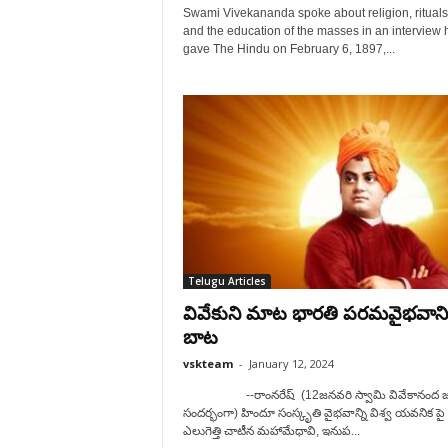
Swami Vivekananda spoke about religion, rituals
and the education of the masses in an interview 
gave The Hindu on February 6, 1897,...
Telugu Articles
వివేకుని మాట భారతి పరమవైభవాని
బాట
vskteam
-
January 12, 2024
--రాంనరేష్ (12జనవరి స్వామి వివేకానంద 
సందర్భంగా) హిందూ సంస్కృతి వైభవాన్ని విశ్వ యవనిక పై
ఎలుగెత్తి చాటీన మహామేధావి, ఇనుప...