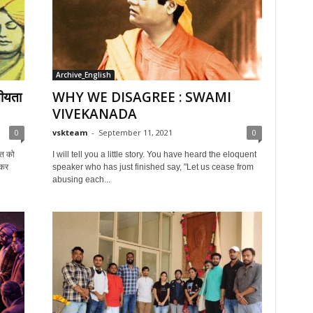
Archive_English
तीयता
WHY WE DISAGREE : SWAMI
VIVEKANADA
0
vskteam
-
September 11, 2021
0
गत को
I will tell you a little story. You have heard the eloquent
ड़कर
speaker who has just finished say, "Let us cease from
abusing each...