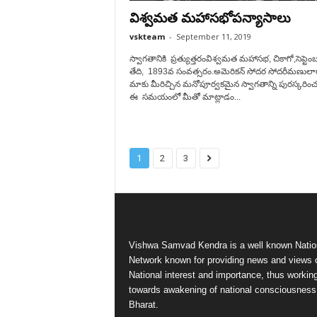
విశ్వమత మహాసభోపన్యాసాలు
vskteam
-
September 11, 2019
స్వాగతానికి ప్రత్యుత్తరంవిశ్వమత మహాసభ, చికాగో,సెప్టెం
తేది, 1893వ సంవత్సరం.అమెరికన్ సోదర సోదరీమణులార
మాకు మీరిచ్చిన మనోపూర్వకమైన స్వాగతాన్ని పురస్కరించ
ఈ సమయంలో మీతో మాట్లాడం...
1
2
3
Vishwa Samvad Kendra is a well known Natio
Network known for providing news and views 
National interest and importance, thus workin
towards awakening of national consciousness
Bharat.