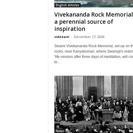
English Articles
Vivekananda Rock Memorial 
a perennial source of
inspiration
vskteam
-
December 27, 2020
Swami Vivekananda Rock Memorial, set-up on t
rocks, near Kanyakumari, where Swamyji's realiz
'life mission after three days of meditation, will c
to...
News