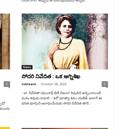
చేసుకోవాలి. అప్పుడే ఆ మహాపురుషుడు అప్పటి...
News
సోదరి నివేదిత : ఒక అగ్నిశిఖ
0
vskteam
-
October 28, 2023
0
- డా. నివేదితా రఘునాథ్ భిడే నిజంగా శివుడిని అర్చించాలంటే
మనం శివుడు కావాలి – శివో భూత్వా శివం యజేత్. అలాగే ఈ
పుడో
భరత భూమిని ఆరాధించేందుకు సోదరి నివేదిత తానే...
ే ముందు