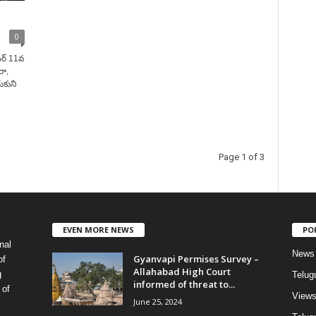
0
బర్ 11వ
ా,
ుకుని
Page 1 of 3
EVEN MORE NEWS
PO
nal
News
Gyanvapi Permises Survey –
of
Allahabad High Court
g
Telug
informed of threat to...
 of
View
June 25, 2024