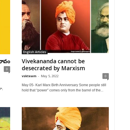
English Articles
రభావం
Vivekananda cannot be
desecrated by Marxism
0
vskteam
-
May 5, 2022
0
May 05- Karl Marx Birth Anniversary Some people still
ా,
hold that “power” comes only from the barrel of the...