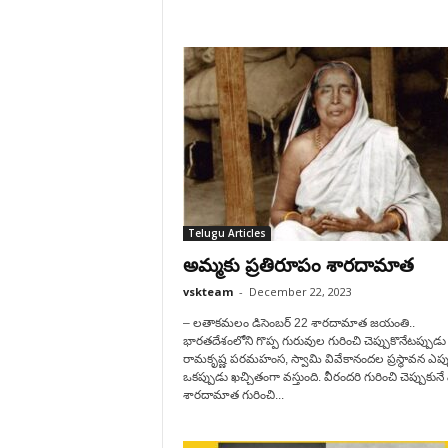
Telugu Articles
అమ్మకు ప్రతిరూపం శారదామాత
vskteam
-
December 22, 2023
– లతాకమలం డిసెంబ‌ర్ 22 శార‌దామాత జ‌యంతి..
భారతదేశంలోని గొప్ప గురువుల గురించి చెప్పుకొనేటప్పుడు
రామకృష్ణ పరమహంస, స్వామి వివేకానందల ప్రస్థావన ఎప్
ఒకప్పుడు ఖచ్చితంగా వస్తుంది. వీరందరి గురించి చెప్పుకున
శారదామాత గురించి...