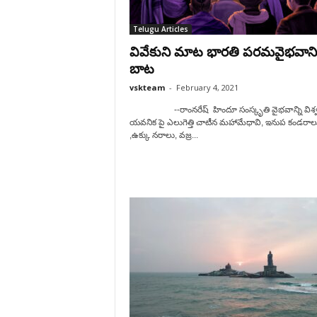
Telugu Articles
వివేకుని మాట భారతి పరమవైభవాని
బాట
vskteam
-
February 4, 2021
--రాంనరేష్ హిందూ సంస్కృతి వైభవాన్ని విశ్
యవనిక పై ఎలుగెత్తి చాటీన మహామేధావి, ఇనుప కండరాల
,ఉక్కు నరాలు, వజ్ర...