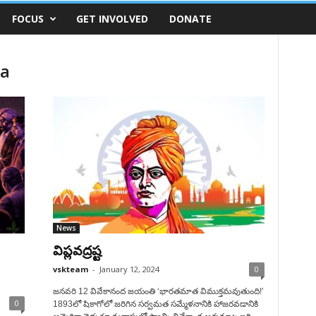
FOCUS
GET INVOLVED
DONATE
da
News
విప్లవద్రష్ట
vskteam
-
January 12, 2024
0
జనవరి 12 వివేకానంద జయంతి ‘భారతమాత విముక్తమవుతుంది!’
0
1893లో షికాగోలో జరిగిన సర్వమత సమ్మేళనానికి హాజరవడానికి