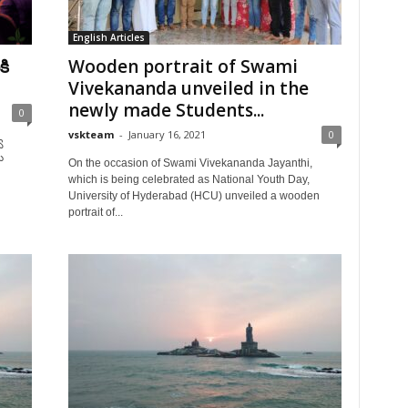
English Articles
కి
Wooden portrait of Swami
Vivekananda unveiled in the
newly made Students...
0
vskteam
-
January 16, 2021
0
వ
ు
On the occasion of Swami Vivekananda Jayanthi,
which is being celebrated as National Youth Day,
University of Hyderabad (HCU) unveiled a wooden
portrait of...