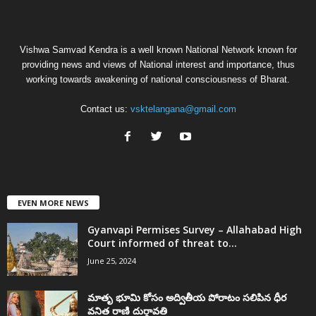
Vishwa Samvad Kendra is a well known National Network known for
providing news and views of National interest and importance, thus
working towards awakening of national consciousness of Bharat.
Contact us:
vsktelangana@gmail.com
EVEN MORE NEWS
Gyanvapi Permises Survey – Allahabad High
Court informed of threat to...
June 25, 2024
మాతృ భూమి కోసం అద్వితీయ పోరాటం సలిపిన ధీర
వనిత రాణి దుర్గావతి