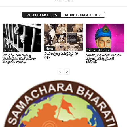
RELATED ARTICLES
MORE FROM AUTHOR
News
News
Telugu Articles
నియంతృత్వ ఎమర్జెన్సీకి 49
ఎమర్జెన్సీ: ప్రజాస్వామ్య
ప్రజాకవి, భక్తి ఉద్యమకారుడు,
ఏళ్లు
పునరుద్ధరణ కోసం మహిళా
సమాజిక సంస్కర్త సంత్‌
కార్యకర్తల పోరాటం
కబీర్‌దాస్‌