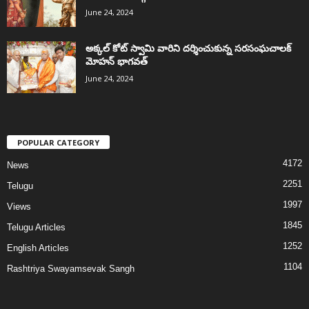
June 24, 2024
అక్కల్‌ కోట్‌ స్వామి వారిని దర్శించుకున్న సరసంఘచాలక్
మోహన్ భాగవత్
June 24, 2024
POPULAR CATEGORY
4172
News
2251
Telugu
1997
Views
1845
Telugu Articles
1252
English Articles
1104
Rashtriya Swayamsevak Sangh