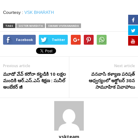
Courtesy :
VSK BHARATH
TAGS
SISTER NIVEDITA
SWAMI VIVEKANANDA
Facebook
Twitter
Previous article
Next article
మూడో వేవ్ కరోనా కట్టడికి 10 లక్షల
వనవాసి కళ్యాణ పరిషత్
మందికి ఆర్‌.ఎస్‌.ఎస్‌ శిక్షణ : సునీల్
ఆధ్వ‌ర్యంలో అక్టోబ‌ర్ 30న
అంబేక‌ర్ జీ
సామూహిక వివాహాలు
vskteam