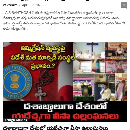
vskteam
-
April 17, 2020
0
--A.S.SANTHOSH విదేశీ మతప్రచారకుల వీసా నిబంధనల ఉల్లంఘనలపై తాజాగా
దేశవ్యాప్తంగా చర్చ జరుగుతున్నప్పటికీ అది కొన్ని దశాబ్దాలుగా జరుగుతున్న విషయం మనం
గ్రాహం స్టెయిన్స్ ఉదంతం ద్వారా గత భాగంలో తెలుసుకున్నాం. ఒక విదేశీయుడు భారతదేశంలోకి
అడుగుపెట్టడానికి...
Telugu Articles
దశాబ్దాలుగా దేశంలో యథేచ్ఛగా వీసా ఉల్లంఘనలు