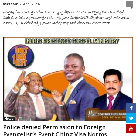
vskteam
-
April 7, 2020
0
ఒకవైపు దేశం యావత్తు కరోనా మహమ్మారిపై తీవ్రంగా పోరాటం సాగిస్తున్న సమయంలో ఢిల్లీ
మర్కజ్ మసీదు వర్గాలు మాత్రం తమ కార్యక్రమం పూర్తికావడమే ధ్యేయంగా వ్యవహరించాయి.
మార్చి 13, 16 తేదీల్లో ఢిల్లీ ప్రభుత్వ ఆరోగ్య శాఖ జారీ చేసిన నిబంధనలు కూడా...
News
Police denied Permission to Foreign
Evangelist’s Event Citing Visa Norms