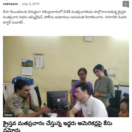
vskteam
-
July 6, 2019
0
వీసా నిబంధనలకు విరుద్ధంగా సికింద్రాబాదులో విదేశీ మతప్రచారకుడు పాల్గొనాలనుకున్న క్రైస్తవ
మతప్రచార సభను ఇమ్మిగ్రేషన్, పోలీసు అధికారులు అనుమతి నిరాకరించారు. నగరానికి చెందిన
పాస్టర్ సుధాకర్...
News
క్రైస్తవ మతప్రచారం చేస్తున్న ఇద్దరు అమెరికన్లపై కేసు
నమోదు