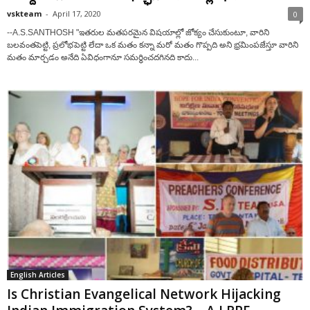
vskteam
-
April 17, 2020
0
--A.S.SANTHOSH "ఇతరుల మతపరమైన విషయాల్లో జోక్యం చేసుకుంటూ, వారిని
బలవంతపెట్టి, ప్రలోభపెట్టి లేదా ఒక మతం కన్నా మరో మతం గొప్పది అని భ్రమింపజేస్తూ వారిని
మతం మార్చడం అనేది ఏవిధంగానూ సమర్ధించదగినది కాదు...
English Articles
Is Christian Evangelical Network Hijacking