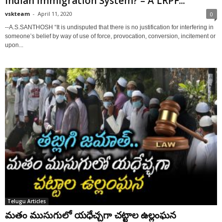
Indian Immigration System? – A LRPF...
vskteam
-
April 11, 2020
0
--A.S.SANTHOSH “It is undisputed that there is no justification for interfering in
someone’s belief by way of use of force, provocation, conversion, incitement or
upon...
Telugu Articles
మతం ముసుగులో యధేచ్చగా చట్టాల ఉల్లంఘన