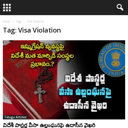
Home
Tags
Visa Violation
Tag: Visa Violation
Telugu Articles
విదేశీ పాస్టర్ల వీసా ఉల్లంఘనపై ఉదాసీన వైఖరి