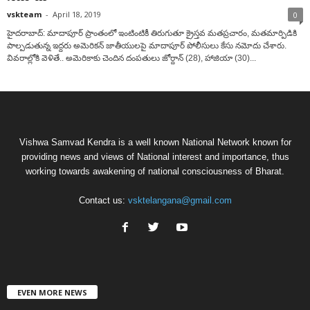
vskteam
-
April 18, 2019
0
హైదరాబాద్: మాదాపూర్ ప్రాంతంలో ఇంటింటికీ తిరుగుతూ క్రైస్తవ మతప్రచారం, మతమార్పిడికి
పాల్పడుతున్న ఇద్దరు అమెరికన్ జాతీయులపై మాదాపూర్ పోలీసులు కేసు నమోదు చేశారు.
వివరాల్లోకి వెళితే.. అమెరికాకు చెందిన దంపతులు జోర్దాన్ (28), హాజియా (30)...
Vishwa Samvad Kendra is a well known National Network known for
providing news and views of National interest and importance, thus
working towards awakening of national consciousness of Bharat.
Contact us:
vsktelangana@gmail.com
EVEN MORE NEWS