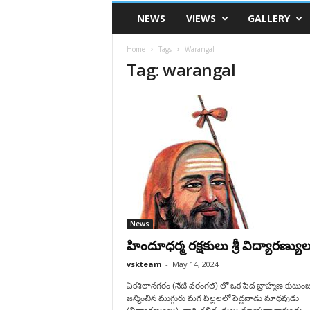
VSK
NEWS
VIEWS
GALLERY
Telangana
Home
Tags
Warangal
Tag: warangal
News
హిందూధర్మ రక్షకులు శ్రీ విద్యారణ్యు
vskteam
-
May 14, 2024
ఏకశిలానగరం (నేటి వరంగల్‌) లో ఒక పేద బ్రాహ్మణ కుటుం
జన్మించిన ముగ్గురు మగ పిల్లలలో పెద్దవాడు మాధవుడు