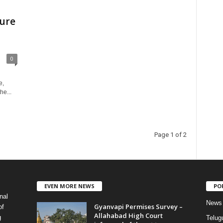
ture
0
e,
he...
Page 1 of 2
EVEN MORE NEWS
PO
nal
News
Gyanvapi Permises Survey –
of
Allahabad High Court
g
Telug