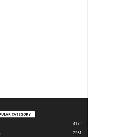
PULAR CATEGORY
4172
2251
u