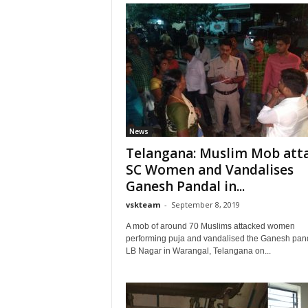
News
Telangana: Muslim Mob att
SC Women and Vandalises
Ganesh Pandal in...
vskteam
-
September 8, 2019
A mob of around 70 Muslims attacked women
performing puja and vandalised the Ganesh pand
LB Nagar in Warangal, Telangana on...