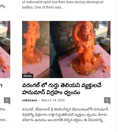
of nationalist spirit lost their lives during ideological
్ళు...
battles. One of them was...
News
n
వరంగల్ లో గుర్తు తెలియని వ్యక్తులచే
హనుమాన్ విగ్రహం ధ్వంసం
0
vskteam
-
March 14, 2020
0
 the
వరంగల్, కరీమాబాద్ శ్రీ శివలింగేశ్వర దేవాలయంలోని హనుమాన్
విగ్రహాన్ని శుక్రవారం రాత్రి గుర్తుతెలియని వ్యక్తులు ధ్వంసం చేశారు.
ed...
శనివారం ఉదయం ఆలయానికి వెళ్ళిన భక్తులు ఈ విషయాన్ని...