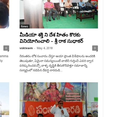
News
మీడియా శక్తి ని దేశ హితం కొరకు
వినియోగించాలి – శ్రీ రాక సుధాకర్
0
vskteam
-
May 4, 2018
0
chamma
నిరంతరం లోక సంచారం చేస్తూ ఆయా ప్రాంత విశేషాలను అందరికి
ly
తెలుపుతూ, ఏమైనా సమస్యలుంటే వాటిని గుర్తించి ఎవరి ద్వార
పరిష్కరించవచ్చో వాళ్ళ దృష్టికి తీసుకొనివెళ్తూ సమాజాన్ని
సన్మార్గంలో నడిపిన దేవర్షి నారదుడి...