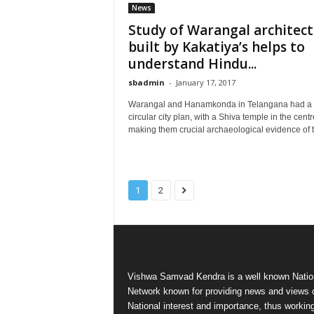
News
Study of Warangal architec
built by Kakatiya’s helps to
understand Hindu...
sbadmin
-
January 17, 2017
Warangal and Hanamkonda in Telangana had a
circular city plan, with a Shiva temple in the centr
making them crucial archaeological evidence of t
1
2
Vishwa Samvad Kendra is a well known Natio
Network known for providing news and views 
National interest and importance, thus workin