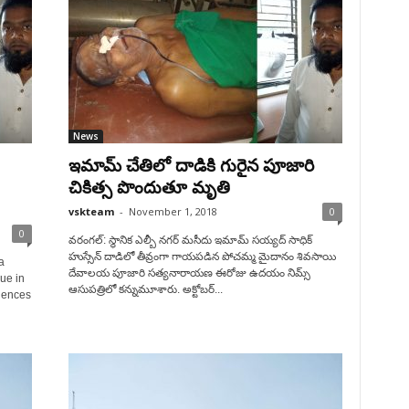
News
ఇమామ్ చేతిలో దాడికి గురైన పూజారి
చికిత్స పొందుతూ మృతి
vskteam
-
November 1, 2018
0
0
వరంగల్: స్థానిక ఎల్బీ నగర్ మసీదు ఇమామ్ సయ్యద్ సాధిక్
హుస్సేన్ దాడిలో తీవ్రంగా గాయపడిన పోచమ్మ మైదానం శివసాయి
a
దేవాలయ పూజారి సత్యనారాయణ ఈరోజు ఉదయం నిమ్స్
ue in
ఆసుపత్రిలో కన్నుమూశారు. అక్టోబర్...
ciences