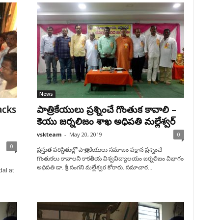
News
acks
పాత్రికేయులు ప్రశ్నించే గొంతుక కావాలి –
కెయు జర్నలిజం శాఖ అధిపతి మల్లేశ్వర్
vskteam
-
May 20, 2019
0
0
ప్రస్తుత పరిస్థితుల్లో పాత్రికేయులు సమాజం పక్షాన ప్రశ్నించే
గొంతుకలు కావాలని కాకతీయ విశ్వవిద్యాలయం జర్నలిజం విభాగం
అధిపతి డా. శ్రీ సంగని మల్లేశ్వర కోరారు. సమాచార...
al at