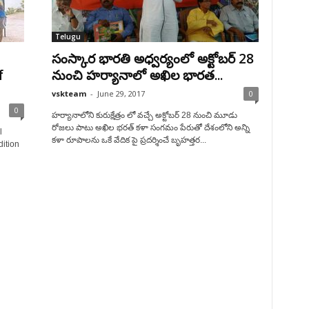
Telugu
సంస్కార భారతి అధ్వర్యంలో అక్టోబర్ 28
f
నుంచి హర్యానాలో అఖిల భారత...
vskteam
-
June 29, 2017
0
0
హర్యానాలోని కురుక్షేత్రం లో వచ్చే అక్టోబర్ 28 నుంచి మూడు
రోజలు పాటు అఖిల భరత్ కళా సంగమం పేరుతో దేశంలోని అన్ని
l
కళా రూపాలను ఒకే వేదిక పై ప్రదర్శించే బృహత్తర...
dition