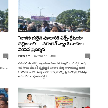
News
“దాడికి గురైన పూజారికి ఎక్స్-గ్రేషియా
చెల్లించాలి” – వరంగల్ న్యాయవాదుల
నిరసన ప్రదర్శన
0
vskteam
-
October 29, 2018
0
వరంగల్ జిల్లాకోర్టు న్యాయవాదులు పోచమ్మ మైదాన్ దగ్గర ఉన్న
ana, a
శివ సాయి మందిర్ వృద్ధుడైన పూజారి సత్యనారాయణపై ఇతర
మతానికి చెందిన వ్యక్తి చేసిన దాడి, హత్యా ప్రయత్నాన్ని నిరసిస్తూ
అమరవీరుల స్థూపం దగ్గర...