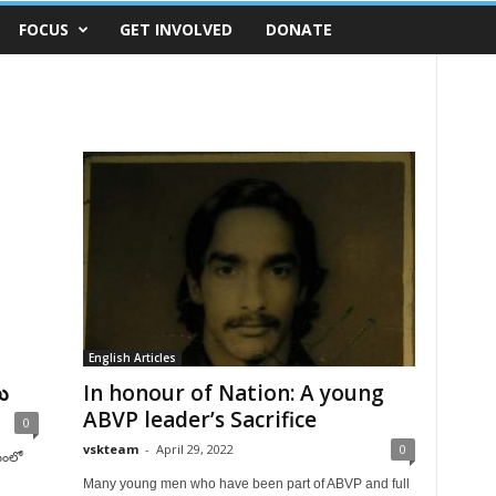
FOCUS
GET INVOLVED
DONATE
English Articles
లు
In honour of Nation: A young
ABVP leader’s Sacrifice
0
vskteam
-
April 29, 2022
0
బంలో
Many young men who have been part of ABVP and full