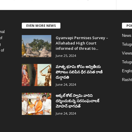
EVEN MORE NEWS
PO
nal
News
Gyanvapi Permises Survey –
of
Allahabad High Court
g
Telug
informed of threat to...
 of
View
June 25, 2024
Telugu
మాతృ భూమి కోసం అద్వితీయ
Englis
పోరాటం సలిపిన ధీర వనిత రాణి
దుర్గావతి
Rasht
June 24, 2024
అక్కల్‌ కోట్‌ స్వామి వారిని
దర్శించుకున్న సరసంఘచాలక్
మోహన్ భాగవత్
June 24, 2024