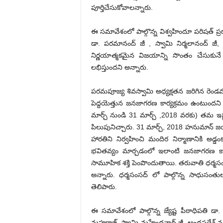
పూర్తిచేసుకోవాలన్నారు.
ఈ సమావేశంలో పాల్గొన్న విశ్వహిందూ పరిషత్ ప్రధ
డా. పరమానంద్ జీ , స్వామి నిర్మలానంద్ జీ
నిర్ణయాత్మకమైన విజయాన్ని సొంతం చేసుకున
లభిస్తుందని అన్నారు.
పరమపూజ్య శివస్వామి అధ్యక్షతన జరిగిన రెండ
పెద్దయెత్తున జనజాగరణ కార్యక్రమం ఉంటుందని
మార్చ్ నుండి 31 మార్చ్ ,2018 వరకు) తమ ఇష్
పిలుపునిచ్చారు. 31 మార్చ్, 2018 హనుమాన
హారతిని నిర్వహించి మందిర నిర్మాణానికి అడ్డం
భవితవ్యం మార్చడంలో ఇలాంటి జనజాగరణ కార
సామూహిక శక్తి పెంపొందుతాయి. తరువాతి ధర్మస
అన్నారు. ధర్మసంసద్ లో పాల్గొన్న సాధుసంత
తెలిపారు.
ఈ సమావేశంలో పాల్గొన్న జ్యేష్ట పీఠాధిపతి డ
మహరాజ్, స్వామి మహేంద్రనాథ్ జీ, ఆంధ్రప్రదే