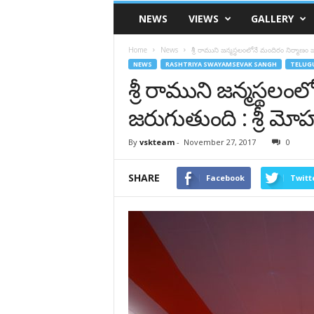
VSK
NEWS
VIEWS
GALLERY
Telangana
Home
News
శ్రీ రాముని జన్మస్థలంలోనే మందిరం నిర్మాణం
NEWS
RASHTRIYA SWAYAMSEVAK SANGH
TELUG
శ్రీ రాముని జన్మస్థలం
జరుగుతుంది : శ్రీ మ
By
vskteam
-
November 27, 2017
0
SHARE
Facebook
Twitt