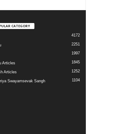
PULAR CATEGORY
4172
2251
u
1997
s
1845
 Articles
1252
h Articles
1104
riya Swayamsevak Sangh