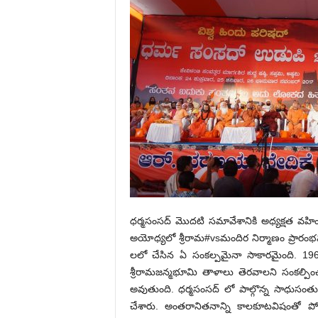
ధర్మసంసద్ మొదటి సమావేశానికి అధ్యక్షత వహించ
అయోధ్యలో శ్రీరామ#vsమందిర నిర్మాణం ప్రారం
లలో చేసిన ఏ సంకల్పమైనా సాకారమైంది. 1969
శ్రీరామజన్మభూమి తాళాలు తెరవాలని సంకల్పి
అవుతుంది. ధర్మసంసద్ లో పాల్గొన్న సాధుసంతు
చేశారు. అంతరానితనాన్ని కాలకూటవిషంతో పోల