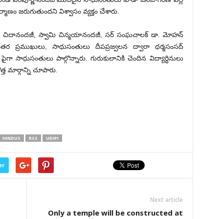
మాణం జరుగుతుందని విశ్వాసం వ్యక్తం చేశారు.
, స్వామి చిదానందజీ, స్వామి చిన్మయానందజీ, సర్ సంఘచాలక్ డా. మోహన్
తర ప్రముఖులు, సాధుసంతులు దీపప్రజ్వలన ద్వారా ధర్మసంసద్
ైగా సాధుసంతులు పాల్గొన్నారు. గురుకులానికి చెందిన విద్యార్ధినులు
త మార్గాన్ని చూపారు.
HINDUS
RSS
UDIPI
er
Next article
Only a temple will be constructed at