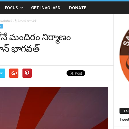
FOCUS
GET INVOLVED
DONATE
 జరుగుతుంది : శ్రీ మోహన్ భాగవత్
U
లోనే మందిరం నిర్మాణం
ోహన్ భాగవత్
er
Fol
Twee