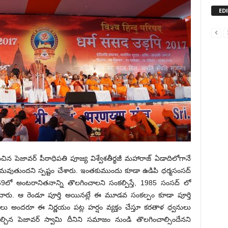
ED
ిన పెజావర్ పీఠాధిపతి పూజ్య విశ్వేశతీర్థజీ మహారాజ్ ఏడాదిలోగానే
భమవుతుందని స్పష్టం చేశారు. ఇంతకుముందు కూడా ఉడిపి ధర్మసంసద్
లో అంటరానితనాన్ని తొలగించాలని సంకల్పిస్తే, 1985 సంసద్ లో
ంచారు. ఆ రెండూ పూర్తి అయినట్లే ఈ మూడవ సంకల్పం కూడా పూర్తి
లు అందరూ ఈ నిర్ణయం పట్ల హర్షం వ్యక్తం చేస్తూ కరతాళ ధ్వనులు
్చిన పెజావర్ స్వామి దీనిని సమాజం నుండి తొలగించాల్సిందేనని