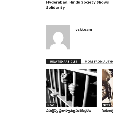
Hyderabad. Hindu Society Shows
Solidarity
vskteam
RELATED ARTICLES
MORE FROM AUTH
News
News
ఎమర్జెన్సీ: ప్రజాస్వామ్య పునరుద్ధరణ
నియంతృత్