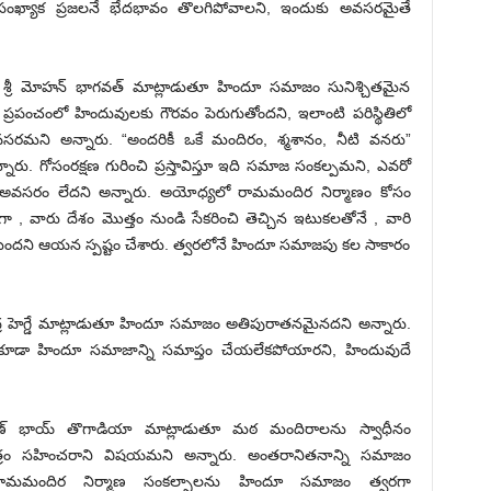
కసంఖ్యాక ప్రజలనే భేదభావం తొలగిపోవాలని, ఇందుకు అవసరమైతే
 శ్రీ మోహన్ భాగవత్ మాట్లాడుతూ హిందూ సమాజం సునిశ్చితమైన
 ప్రపంచంలో హిందువులకు గౌరవం పెరుగుతోందని, ఇలాంటి పరిస్థితిలో
 అన్నారు. “అందరికీ ఒకే మందిరం, శ్మశానం, నీటి వనరు”
రు. గోసంరక్షణ గురించి ప్రస్తావిస్తూ ఇది సమాజ సంకల్పమని, ఎవరో
సిన అవసరం లేదని అన్నారు. అయోధ్యలో రామమందిర నిర్మాణం కోసం
 , వారు దేశం మొత్తం నుండి సేకరించి తెచ్చిన ఇటుకలతోనే , వారి
ుందని ఆయన స్పష్టం చేశారు. త్వరలోనే హిందూ సమాజపు కల సాకారం
రేంద్ర హెగ్డే మాట్లాడుతూ హిందూ సమాజం అతిపురాతనమైనదని అన్నారు.
 కూడా హిందూ సమాజాన్ని సమాప్తం చేయలేకపోయారని, హిందువుదే
ప్రవీణ్ భాయ్ తొగాడియా మాట్లాడుతూ మఠ మందిరాలను స్వాధీనం
రం సహించరాని విషయమని అన్నారు. అంతరానితనాన్ని సమాజం
క్ష, రామమందిర నిర్మాణ సంకల్పాలను హిందూ సమాజం త్వరగా