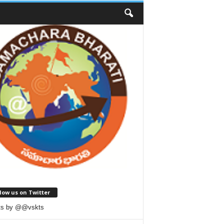
low us on Twitter
ts by @@vskts