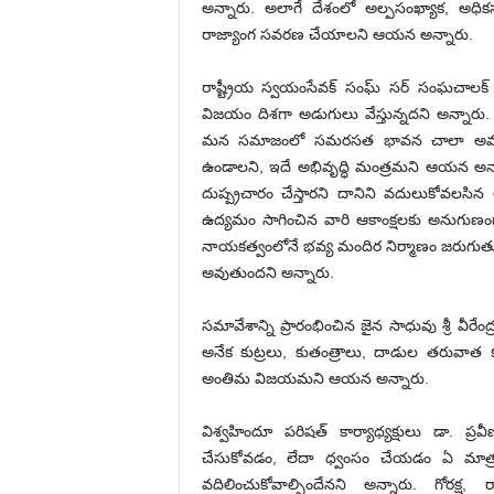
అన్నారు. అలాగే దేశంలో అల్పసంఖ్యాక, అధి
రాజ్యాంగ సవరణ చేయాలని ఆయన అన్నారు.
రాష్ట్రీయ స్వయంసేవక్ సంఘ్ సర్ సంఘచాలక్
విజయం దిశగా అడుగులు వేస్తున్నదని అన్నారు.
మన సమాజంలో సమరసత భావన చాలా అవసరమని
ఉండాలని, ఇదే అభివృద్ధి మంత్రమని ఆయన అన్నా
దుష్ప్రచారం చేస్తారని దానిని వదులుకోవల
ఉద్యమం సాగించిన వారి ఆకాంక్షలకు అనుగుణంగా
నాయకత్వంలోనే భవ్య మందిర నిర్మాణం జరుగుత
అవుతుందని అన్నారు.
సమావేశాన్ని ప్రారంభించిన జైన సాధువు శ్రీ వీ
అనేక కుట్రలు, కుతంత్రాలు, దాడుల తరువాత
అంతిమ విజయమని ఆయన అన్నారు.
విశ్వహిందూ పరిషత్ కార్యాధ్యక్షులు డా. 
చేసుకోవడం, లేదా ధ్వంసం చేయడం ఏ మాత్
వదిలించుకోవాల్సిందేనని అన్నారు. గోర