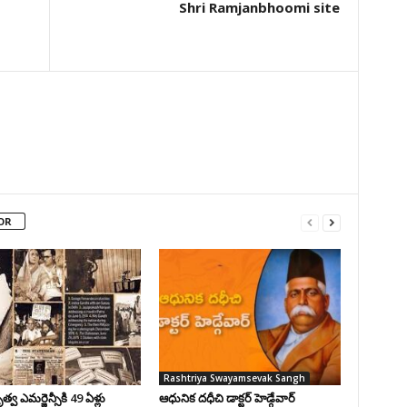
Shri Ramjanbhoomi site
OR
Rashtriya Swayamsevak Sangh
వ ఎమర్జెన్సీకి 49 ఏళ్లు
ఆధునిక దధీచి డాక్టర్‌ హెడ్గేవార్‌