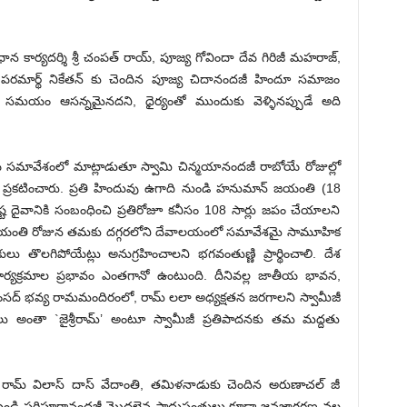
ాన కార్యదర్శి శ్రీ చంపత్ రాయ్, పూజ్య గోవిందా దేవ గిరిజీ మహరాజ్,
, పరమార్థ్ నికేతన్ కు చెందిన పూజ్య చిదానందజీ హిందూ సమాజం
ే సమయం ఆసన్నమైనదని, ధైర్యంతో ముందుకు వెళ్ళినప్పుడే అది
వ సమావేశంలో మాట్లాడుతూ స్వామి చిన్మయానందజీ రాబోయే రోజుల్లో
 ప్రకటించారు. ప్రతి హిందువు ఉగాది నుండి హనుమాన్ జయంతి (18
ట దైవానికి సంబంధించి ప్రతిరోజూ కనీసం 108 సార్లు జపం చేయాలని
్ జయంతి రోజున తమకు దగ్గరలోని దేవాలయంలో సమావేశమై సామూహిక
కులు తొలగిపోయేట్లు అనుగ్రహించాలని భగవంతుణ్ణి ప్రార్థించాలి. దేశ
్యక్రమాల ప్రభావం ఎంతగానో ఉంటుంది. దీనివల్ల జాతీయ భావన,
ంసద్ భవ్య రామమందిరంలో, రామ్ లలా అధ్యక్షతన జరగాలని స్వామీజీ
ులు అంతా `జైశ్రీరామ్’ అంటూ స్వామీజీ ప్రతిపాదనకు తమ మద్దతు
ా. రామ్ విలాస్ దాస్ వేదాంతి, తమిళనాడుకు చెందిన అరుణాచల్ జీ
శ్ నుండి పరిపూర్ణానందజీ మొదలైన సాధుసంతులు కూడా జనజాగరణ వల్ల