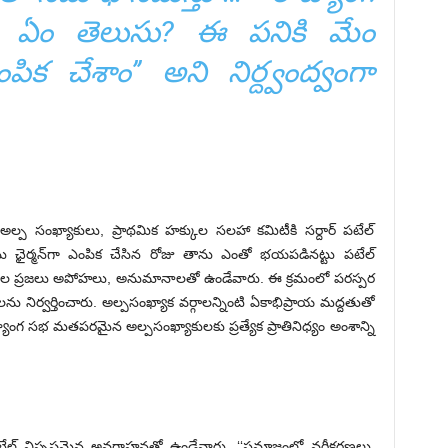
ు ఏం తెలుసు? ఈ పనికి మేం
ంపిక చేశాం’’ అని నిర్ద్వంద్వంగా
ప సంఖ్యాకులు, ప్రాథమిక హక్కుల సలహా కమిటీకి సర్దార్‌ పటేల్‌
ు ఛైర్మన్‌గా ఎంపిక చేసిన రోజు తాను ఎంతో భయపడినట్టు పటేల్‌
ర్గాల ప్రజలు అపోహలు, అనుమానాలతో ఉండేవారు. ఈ క్రమంలో పరస్పర
 నిర్వర్తించారు. అల్పసంఖ్యాక వర్గాలన్నింటి ఏకాభిప్రాయ మద్దతుతో
ాంగ సభ మతపరమైన అల్పసంఖ్యాకులకు ప్రత్యేక ప్రాతినిధ్యం అంశాన్ని
ై పటేల్‌ విస్పష్టమైన అవగాహనతో ఉండేవారు. ‘‘సమాజంలో వర్గీకరణలు,