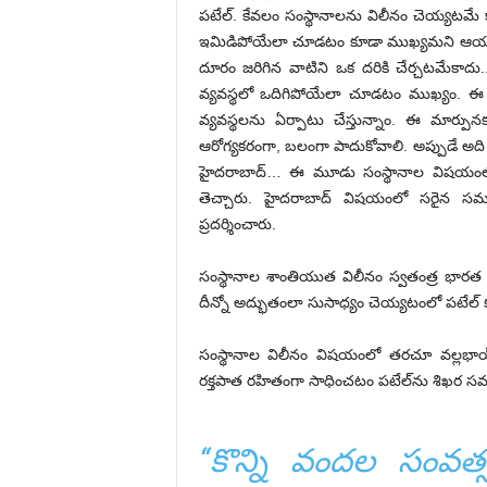
పటేల్‌. కేవలం సంస్థానాలను విలీనం చెయ్యటమే
ఇమిడిపోయేలా చూడటం కూడా ముఖ్యమని ఆయన అభి
దూరం జరిగిన వాటిని ఒక దరికి చేర్చటమేకాదు.. 
వ్యవస్థలో ఒదిగిపోయేలా చూడటం ముఖ్యం. ఈ పాత
వ్యవస్థలను ఏర్పాటు చేస్తున్నాం. ఈ మార్పున
ఆరోగ్యకరంగా, బలంగా పాదుకోవాలి. అప్పుడే అది స
హైదరాబాద్‌… ఈ మూడు సంస్థానాల విషయంలో తప్
తెచ్చారు. హైదరాబాద్‌ విషయంలో సరైన 
ప్రదర్శించారు.
సంస్థానాల శాంతియుత విలీనం స్వతంత్ర భారత
దీన్నో అద్భుతంలా సుసాధ్యం చెయ్యటంలో పటేల్‌ 
సంస్థానాల విలీనం విషయంలో తరచూ వల్లభాయ్‌ పట
రక్తపాత రహితంగా సాధించటం పటేల్‌ను శిఖర సమా
‘‘కొన్ని వందల సంవత