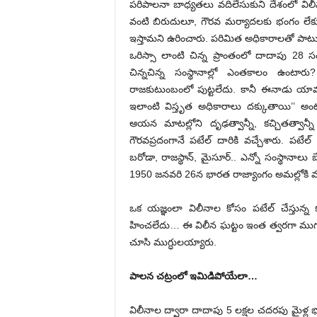
పరిపాలనా బాధ్యతలు వదిలేసుకుని దేశంలో విల
వంటి బిరుదులూ, గౌరవ మర్యాదలకు భంగం ల
ఇస్తామని ­ఉరించారు. పరిమిత అధికారాలతో పాటు
ఒరిస్సా లాంటి చిన్న ప్రాంతంలో దాదాపు 28 సంస్
చిన్నచిన్న సంస్థానాల్లో ఎంతకాలం ఉంటా
రాజకుటుంబంలో పుట్టలేదు. కానీ ఈనాడు యావత
ఇలాంటి విస్తృత అధికారాలు దక్కుతాయి’’ అంటూ 
ఆయన మాటల్లోని దృఢత్వాన్నీ, కచ్చితత్వాన్న
గౌరవప్రదంగానే పటేల్‌ దారికి వచ్చేశారు. పటేల్‌
బరోడా, రాజస్థాన్‌, మైసూర్‌.. ఎన్నో సంస్థా
1950 జనవరి 26న భారత రాజ్యాంగం అమల్లోకి వచ్
ఒక యజ్ఞంలా విలీనాల కోసం పటేల్‌ చేస్తున్న క
హించలేదు… ఈ విలీన ఘట్టం ఇంత త్వరగా ముగుస్తు
చూసి ముగ్ధులయ్యారు.
పాలన చట్రంలో ఇమిడిపోయేలా…
విలీనాల ద్వారా దాదాపు 5 లక్షల చదరపు మైళ్ల 