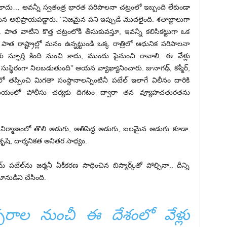
 కాదు… అవన్నీ స్వతంత్ర భారత పరిపాలనా చట్రంలో ఇబ్బంది లేకుండా
ప్రాయపడ్డారు. ‘‘నిజమైన పని ఇప్పుడే మొదలైంది. శతాబ్దాలుగా
పాత వాటిని కొత్త చట్రంలోకి తీసుకువస్తూ, ఇవన్నీ కలిసికట్టుగా ఒక
 రాష్ట్రాల్లో మనం ఉన్నట్టుండి ఒక్క రాత్రిలో ఆధునిక పరిపాలనా
కు స్ఫూర్తి కింది నుంచి కాదు, ముందు పైనుంచి రావాలి. ఈ వేళ్లు
ుస్థిరంగా నిలబడుతుంది’’ అయన వ్యాఖ్యానించారు. జునాగఢ్‌, కశ్మీర్‌,
పించి మిగతా సంస్థానాలన్నింటినీ పటేల్‌ ఇలాగే విలీనం దారికి
సమయంలో పోలీసు చర్యకు దిగటం ద్వారా తన వ్యూహచతురతను
 నిర్మాణంలో తొలి అడుగు, అతిపెద్ద అడుగు, బలమైన అడుగు కూడా.
కృషి, దార్శనికత అనితర సాధ్యం.
ేల్‌ను జర్మనీ ఏకీకరణ సాధించిన బిస్మార్క్‌తో పోల్చినా.. దీన్ని
నుడిని చేసింది.
్సరాల నుంచీ ఈ దేశంలో వేళ్లు