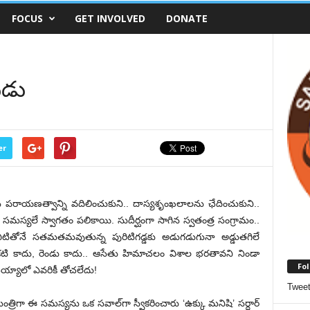
FOCUS
GET INVOLVED
DONATE
ుడు
er
న పరాయణత్వాన్ని వదిలించుకుని.. దాస్యశృంఖలాలను ఛేదించుకుని..
 సమస్యలే స్వాగతం పలికాయి. సుదీర్ఘంగా సాగిన స్వతంత్ర సంగ్రామం..
ితోనే సతమతమవుతున్న పురిటిగడ్డకు అడుగడుగునా అడ్డుతగిలే
కటి కాదు, రెండు కాదు.. ఆసేతు హిమాచలం విశాల భరతావని నిండా
Fol
ెయ్యాలో ఎవరికీ తోచలేదు!
Twee
త్రిగా ఈ సమస్యను ఒక సవాల్‌గా స్వీకరించారు ‘ఉక్కు మనిషి’ సర్దార్‌