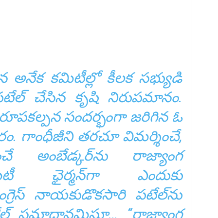
న అనేక కమిటీల్లో కీలక సభ్యుడి
 పటేల్‌ చేసిన కృషి నిరుపమానం.
రూపకల్పన సందర్భంగా జరిగిన ఓ
ం. గాంధీజీని తరచూ విమర్శించే,
ేకించే అంబేడ్కర్‌ను రాజ్యాంగ
ీ ఛైర్మన్‌గా ఎందుకు
రెస్‌ నాయకుడొకసారి పటేల్‌ను
టేల్‌ సమాధానమిస్తూ… ‘‘రాజ్యాంగ