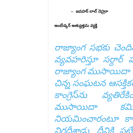
– జవహర్‌ లాల్‌ నెహ్రూ
అంబేడ్కర్‌ అత్యుత్తమ వ్యక్తి
రాజ్యాంగ సభకు చెంది
వ్యవహరిస్తూ సర్దార్‌
రాజ్యాంగ ముసాయిదా 
చిన్న సంఘటన ఆసక్తికర
కాంగ్రెస్‌ను వ్యతిర
ముసాయిదా కమిట
నియమించారంటూ కాంగ్
నిగ్గదీశాడు. దీనికి ప