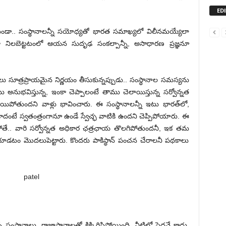
ED
ేకుండా.. సంస్థానాలన్నీ సయోధ్యతో భారత సమాఖ్యలో విలీనమయ్యేలా
 నిలబెట్టటంలో ఆయన సుదృఢ సంకల్పాన్నీ, అసాధారణ ప్రజ్ఞనూ
ులు సూత్రప్రాయమైన నిర్ణయం తీసుకున్నప్పుడు.. సంస్థానాల సమస్యను
ము అనుభవిస్తున్న, ఇంకా చెప్పాలంటే తాము చెలాయిస్తున్న సర్వోన్నత
పోతుందని వాళ్లు భావించారు. ఈ సంస్థానాలన్నీ ఇటు భారత్‌లో,
ా కాదంటే స్వతంత్రంగానూ ఉండే స్వేచ్ఛ వాటికి ఉందని చెప్పిపోయారు. ఈ
గిపోతే.. వారి సర్వోన్నత అధికార ఛత్రఛాయ తొలగిపోతుందనీ, ఇక తమ
యాడటం మొదలుపెట్టారు. కొందరు పాకిస్థాన్‌ పంచన చేరాలనీ పథకాలు
ంస్థానాలు, రాజాస్థానాలతో కిక్కిరిసిపోయింది. వీటిలో పెద్దవే కాదు,