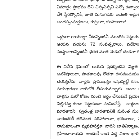
ఏమాత్రం ప్రాభవం లేని చిన్నచిన్నవీ ఎన్నో ఉన్నా
దేశ స్థిరత్వానికి, జాతి మనుగడకు ఇవెంత అడ్డు
అంతస్సంఘర్షణలు, కుట్రలూ, కూహకాలూ!
ఒళ్లంతా గాయాల్లా వీటన్నింటినీ ముంగిట పెట్టుకు
ఆయన వయసు 72 సంవత్సరాలు. వయోభారాన్న
సంస్థానాలన్నింటినీ భరత మాత మెడలో దండగా గ
ఈ విలీన క్రమంలో ఆయన ప్రదర్శించిన విజ
అవశేషాలుగా, పాతకాలపు రోతగా ఈసడించుకుంటు
చెయ్యలేదు. వాళ్లకు ప్రాముఖ్యం ఇస్తున్నట్టే 
నయగారంగా దారిలోకి తీసుకువచ్చారు. అంతా జాగీ
వాళ్లను మరో కోణం నుంచి అర్థం చేసుకునే ప్రయత్న
చిల్లిగవ్వ కూడా పెట్టకుండా పంపించేస్తే.. 
మారతారని, స్వతంత్ర భారతావనికి మరింత ము
వారందరికీ తగినంత పరిహారాలూ, భరణాలూ, పర్
సానుకూలంగా వ్యవహరిస్తూ, వారిని జాతినిర్
గ్రహించారాయన. అందుకే ఇంత పెద్ద విశాల భార