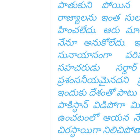
పాతుకుని పోయిన 
రాజ్యాలను ఇంత సుల
హించలేదు. ఆరు మాస
నేనూ అనుకోలేదు. ఇ
సునాయాసంగా పరిష
సహచరుడు సర్దార్‌
ప్రశంసనీయమైనదని ప్
ఇందుకు దేశంతో పాటు మ
పాకిస్థాన్‌ విడిపోగా మ
ఉంచటంలో ఆయన నేర్పు
చిరస్థాయిగా నిలిచిపోత