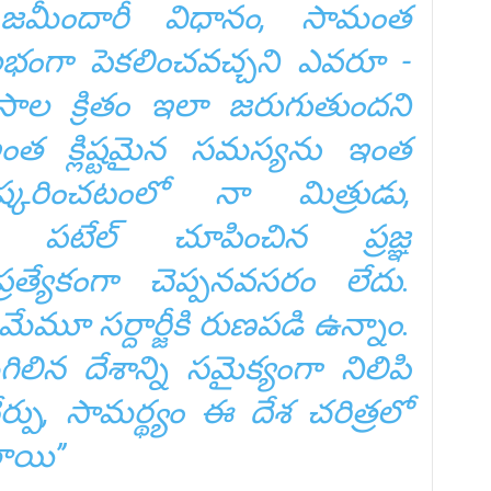
జమీందారీ విధానం, సామంత
భంగా పెకలించవచ్చని ఎవరూ ­
ాల క్రితం ఇలా జరుగుతుందని
ంత క్లిష్టమైన సమస్యను ఇంత
్కరించటంలో నా మిత్రుడు,
 పటేల్‌ చూపించిన ప్రజ్ఞ
రత్యేకంగా చెప్పనవసరం లేదు.
ేమూ సర్దార్జీకి రుణపడి ఉన్నాం.
ిగిలిన దేశాన్ని సమైక్యంగా నిలిపి
, సామర్థ్యం ఈ దేశ చరిత్రలో
ాయి’’