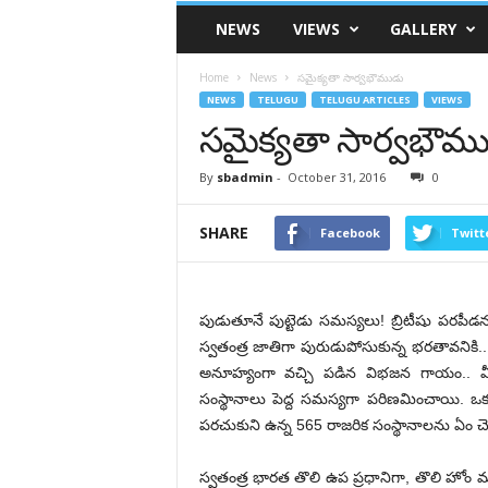
VSK
NEWS
VIEWS
GALLERY
Telangana
Home
News
సమైక్యతా సార్వభౌముడు
NEWS
TELUGU
TELUGU ARTICLES
VIEWS
సమైక్యతా సార్వభౌమ
By
sbadmin
-
October 31, 2016
0
SHARE
Facebook
Twitt
పుడుతూనే పుట్టెడు సమస్యలు! బ్రిటీషు పరపీడ
స్వతంత్ర జాతిగా పురుడుపోసుకున్న భరతావనికి..
అనూహ్యంగా వచ్చి పడిన విభజన గాయం.. వీట
సంస్థానాలు పెద్ద సమస్యగా పరిణమించాయి. ఒ
పరచుకుని ఉన్న 565 రాజరిక సంస్థానాలను ఏం చ
స్వతంత్ర భారత తొలి ఉప ప్రధానిగా, తొలి హోం మం