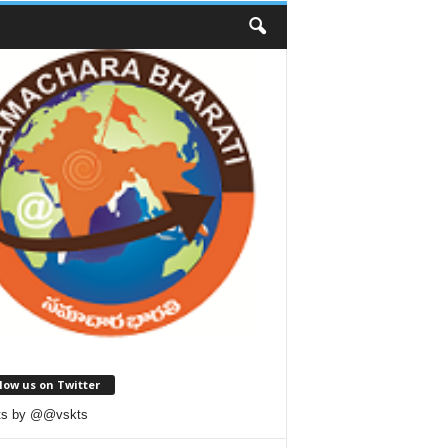
low us on Twitter
ts by @@vskts