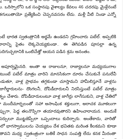
యి. ఒరిస్సాలోని ఒక సంస్థానపు వైశాల్యం కేవలం 46 చదరపు మైళ్లేనంటే
తగులుతాయో ప్రత్యేకించి చెప్పనవసరం లేదు. మళ్లీ వీటి నిండా ఎన్నో
ంటే భారత స్వతంత్రానికి అర్థమే ఉండదని గ్రహించారు పటేల్‌. అప్పటికి
ి సైతం లెక్కచెయ్యకుండా.. ఈ తెగిపడిన పూసల్లా ఉన్న
ుదిగుచ్చటానికి ఒంటిచేత్తో ఆయన పడిన శ్రమ అనంతం.
్ఞత అపూర్వమైనది. అంతా ఆ రాజులనూ, రాజ్యాలనూ మధ్యయుగాల
ంటే పటేల్‌ మాత్రం వారిని మానసికంగా దూరం చేసుకునే పనులేవీ
కనబడుతూ, వాళ్ల ప్రాభవం తగ్గకుండా చూస్తామని హామీలిస్తూనే వాళ్లను
ర్దారులను- దొంగలనీ, దోపిడీదారులనీ నిరసిస్తుంటే పటేల్‌ మాత్రం
ం చేశారు. దోపిడీదారులంటూ వాళ్ల జాగీర్లు లాగేసుకుని, వాళ్ల చేతిలో
వాళ్లంతా మందీమార్బలంతో సహా అసాంఘిక శక్తులుగా, అరాచక మూకలుగా
ప్పుగా, పెద్ద తలనొప్పిగా తయారవుతారని ­ఉహించారాయన. అందుకే
సులూ ముట్టజెప్పేలా ఒప్పందాలు కుదిర్చారు. అంతేకాదు, వారితో
మాణంలో భాగస్వాములను చెయ్యటం దేశ భవితకు మరింత కీలకమని కూడా
తావని మధ్య స్వతంత్రంగా బతికే సాధన సంపత్తి లేదు కనక మీరంతా