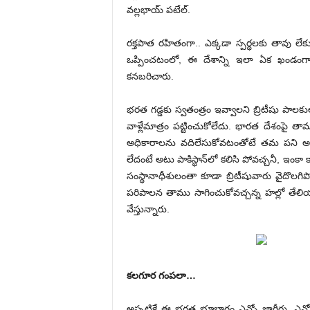
వల్లభాయ్‌ పటేల్‌.
రక్తపాత రహితంగా.. ఎక్కడా స్పర్థలకు తావు ల
ఒప్పించటంలో, ఈ దేశాన్ని ఇలా ఏక ఖండంగా
కనబరిచారు.
భరత గడ్డకు స్వతంత్రం ఇవ్వాలని బ్రిటీషు పాలక
వాళ్లేమాత్రం పట్టించుకోలేదు. భారత దేశంపై తా
అధికారాలను వదిలేసుకోవటంతోటే తమ పని అయి
లేదంటే అటు పాకిస్థాన్‌లో కలిసి పోవచ్చనీ, ఇంక
సంస్థానాధీశులంతా కూడా బ్రిటీషువారు వైదొల
పరిపాలన తాము సాగించుకోవచ్చన్న ­హల్లో తేలి
వేస్తున్నారు.
కలగూర గంపలా…
అప్పటికే ఈ భరత భూభాగం ఎన్నో జాగీర్లు, ఎన్నో స