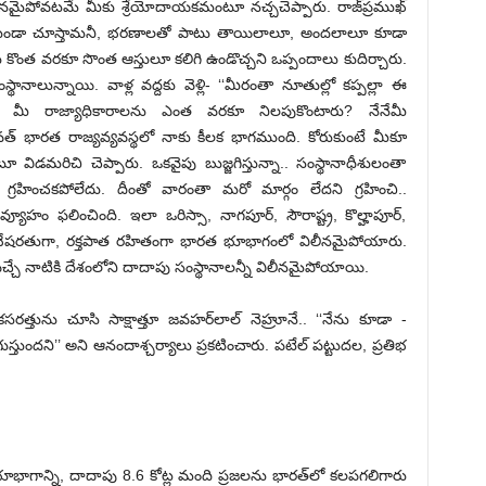
ీనమైపోవటమే మీకు శ్రేయోదాయకమంటూ నచ్చచెప్పారు. రాజ్‌ప్రముఖ్‌
ేకుండా చూస్తామనీ, భరణాలతో పాటు తాయిలాలూ, అందలాలూ కూడా
 కొంత వరకూ సొంత ఆస్తులూ కలిగి ఉండొచ్చని ఒప్పందాలు కుదిర్చారు.
థానాలున్నాయి. వాళ్ల వద్దకు వెళ్లి- ‘‘మీరంతా నూతుల్లో కప్పల్లా ఈ
రు? మీ రాజ్యాధికారాలను ఎంత వరకూ నిలపుకొంటారు? నేనేమీ
్‌ భారత రాజ్యవ్యవస్థలో నాకు కీలక భాగముంది. కోరుకుంటే మీకూ
విడమరిచి చెప్పారు. ఒకవైపు బుజ్జగిస్తున్నా.. సంస్థానాధీశులంతా
ీ గ్రహించకపోలేదు. దీంతో వారంతా మరో మార్గం లేదని గ్రహించి..
 వ్యూహం ఫలించింది. ఇలా ఒరిస్సా, నాగపూర్‌, సౌరాష్ట్ర, కొల్హాపూర్‌,
నాలు బేషరతుగా, రక్తపాత రహితంగా భారత భూభాగంలో విలీనమైపోయారు.
చే నాటికి దేశంలోని దాదాపు సంస్థానాలన్నీ విలీనమైపోయాయి.
సరత్తును చూసి సాక్షాత్తూ జవహర్‌లాల్‌ నెహ్రూనే.. ‘‘నేను కూడా ­
ందని’’ అని ఆనందాశ్చర్యాలు ప్రకటించారు. పటేల్‌ పట్టుదల, ప్రతిభ
భూభాగాన్ని, దాదాపు 8.6 కోట్ల మంది ప్రజలను భారత్‌లో కలపగలిగారు