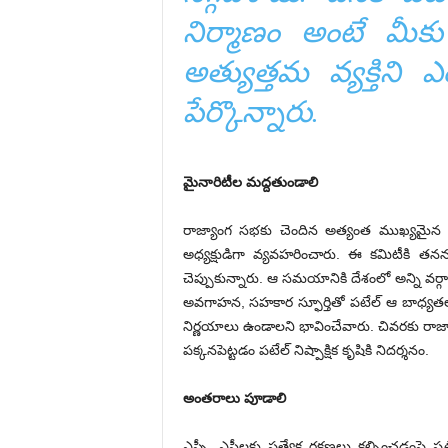
నిర్మాణం అంటే మీక
అత్యుత్తమ వ్యక్తిని ఎ
పేర్కొన్నారు.
మైనారిటీల మద్దతుండాలి
రాజ్యాంగ సభకు చెందిన అత్యంత ముఖ్యమైన అల్
అధ్యక్షుడిగా వ్యవహరించారు. ఈ కమిటీకి తనన
చెప్పుకున్నారు. ఆ సమయానికి దేశంలో అన్ని వ
అవగాహన, సహకార స్ఫూర్తితో పటేల్‌ ఆ బాధ్యతలను
నిర్ణయాలు ఉండాలని భావించేవారు. చివరకు రాజ్య
పక్కనపెట్టడం పటేల్‌ నిష్పాక్షిక కృషికి నిదర్శనం.
అంతరాలు పూడాలి
ఎస్సీ, ఎస్టీలకు ప్రత్యేక రక్షణలు కల్పించడంప