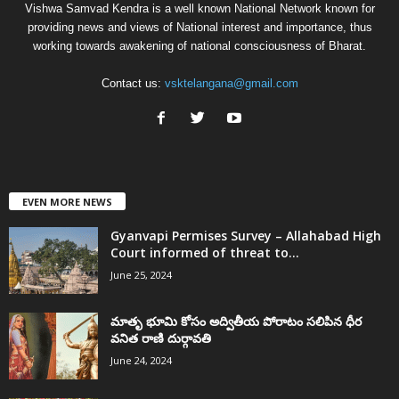
Vishwa Samvad Kendra is a well known National Network known for
providing news and views of National interest and importance, thus
working towards awakening of national consciousness of Bharat.
Contact us:
vsktelangana@gmail.com
EVEN MORE NEWS
Gyanvapi Permises Survey – Allahabad High
Court informed of threat to...
June 25, 2024
మాతృ భూమి కోసం అద్వితీయ పోరాటం సలిపిన ధీర
వనిత రాణి దుర్గావతి
June 24, 2024