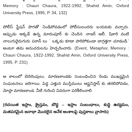
Memory : Chauri Chaura, 1922-1992, Shahid Amin, Oxford
University Press, 1995, P. 34, 132)
పోలీస్ స్టేషన్ పొగతో నిండిపోవడంలో పోలీసులందరు బయటకు వచ్చారు.
అప్పుడు అక్కడే ఉన్న మాదంపూర్ కు చెందిన నాజర్ ఆలీ, షికారి వంటి
నాలుగురైదుగురు పఠాన్ లు ` ఒక్కడు కూడా పారిపోకుండా జాగ్రత్తగా చూడండి.’
అంటూ తమ అనుచరులను హెచ్చరించారు. (Event, Metaphor, Memory :
Chauri Chaura, 1922-1992, Shahid Amin, Oxford University Press,
1995, P. 231)
ఆ కాలంలో బెదిరింపులు, మారణకాండకు సంబంధించిన రెండు ముఖ్యమైన
సంఘటనలు జరిగాయి. పెద్ద ఎత్తున ముస్లిములు ఆఫ్ఘనిస్తాన్ కు తరలిపోవడం,
మోప్లా మారణకాండ. వీటి గురించి వివరంగా పరిశీలించాలి.
(రచయిత ఇస్లాం
,
క్రైస్తవం
,
బౌద్ధ – ఇస్లాం సంబంధాలు
,
శుద్ధి ఉద్యమం
,
మతపరమైన జనాభా మొదలైన అనేక అంశాలపై పుస్తకాలు వ్రాసారు)