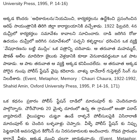
University Press, 1995, P. 14-16)
అక్కడ కొందరు `అధికారులను’నియమించి, కార్యకర్తలను ఉద్దేశించి ప్రసంగించిన
ఆరిఫ్ సాయంత్రానికి తిరిగి జిల్లా కార్యాలయానికి వచ్చేశాడు. 1922 ఫిబ్రవరి, 4న
దుమ్రీలో కార్యకర్తలు సమావేశం కావాలని సూచించారు. దాడి జరిగిన రోజు
ఉదయం దుమ్రీలో జరిగిన సమావేశంలో `పచ్చని కళ్ళద్దాలు’ ధరించిన ఒక వ్యక్తి
`వేషధారణను బట్టి ముస్లిం’ ఒక పత్రాన్ని చదివాడు. ఆ తరువాత మహమ్మద్,
షౌకత్ అలీల మాదిరిగా జైలుకు వెళ్లడానికి కూడా వెనుకాడవద్దంటూ ఒక పాట
పాడాడు. ఆ పాట తరువాత ఆ వ్యక్తి అక్కడ కనిపించలేదు. ఆ తరువాత అక్కడ
పోగైన గుంపు పోలీస్ స్టేషన్ వైపు కదిలారు. వాళ్ళు థానేదార్ గుప్తెశ్వర్ సింగ్ ను
నిలదీశారు. (Event, Metaphor, Memory : Chauri Chaura, 1922-1992,
Shahid Amin, Oxford University Press, 1995, P. 14-16, 171)
ఒక కధనం ప్రకారం పోలీస్ స్టేషన్ దాడిలో మాదంపూర్ కు చెందినవారు
పాల్గొన్నారు. చౌరీచౌరాకు 20 మైళ్ళ దూరంలో ఉన్న ఈ గ్రామంలో అంతా పఠాన్
వ్యాపారులే. రైలుపట్టాల చుట్టూ ఉండే రాళ్ళనే పోలీసులపైకి విసిరారాణి
మాదంపూర్ కు చెందిన బళ్ళవాళ్లు చెప్పారు. వీళ్ళే పోలీస్ స్టేషన్ కు నిప్పు
పెట్టడానికి అవసరమైన కిరోసిన్ ను నిరసనకారులకు అందించారు. గొడవ ప్రారంభం
కాగానే వీళ్ళు అక్కడ నుంచి చల్లగా జారుకున్నారు. (Event, Metaphor,