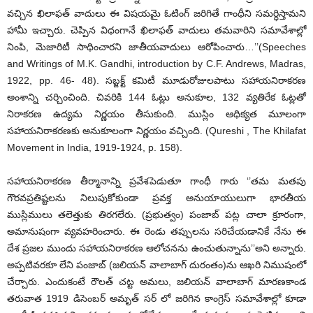
వచ్చిన ఖిలాఫత్ వాదులు ఈ విషయమై ఓటింగ్ జరిగితే గాంధీని సమర్ధిస్తామని
హామీ ఇచ్చారు. చెప్పిన విధంగానే ఖిలాఫత్ వాదులు తమవారిని సమావేశాల్లో
నింపి, మెజారిటీ సాధించారని జాతీయవాదులు ఆరోపించారు…’’(Speeches
and Writings of M.K. Gandhi, introduction by C.F. Andrews, Madras,
1922, pp. 46- 48). సబ్జక్ట్ కమిటీ మూడురోజులపాటు సహాయనిరాకరణ
అంశాన్ని చర్చించింది. చివరికి 144 ఓట్లు అనుకూల, 132 వ్యతిరేక ఓట్లతో
నిరాకరణ ఉద్యమ నిర్ణయం తీసుకుంది. ముస్లిం ఆధిక్యత మూలంగా
సహాయనిరాకరణకు అనుకూలంగా నిర్ణయం వచ్చింది. (Qureshi , The Khilafat
Movement in India, 1919-1924, p. 158).
సహాయనిరాకరణ తీర్మానాన్ని ప్రవేశపెడుతూ గాంధీ గారు ‘’తమ మతపు
గౌరవప్రతిష్టలను నిలుపుకోకుండా ప్రవక్త అనుయాయులుగా భారతీయ
ముస్లిములు తలెత్తుకు తిరగలేరు. (ప్రభుత్వం) పంజాబ్ పట్ల చాలా క్రూరంగా,
అమానుషంగా వ్యవహరించారు. ఈ రెండు తప్పులను సరిచేయడానికే నేను ఈ
దేశ ప్రజల ముందు సహాయనిరాకరణ ఆలోచనను ఉంచుతున్నాను’’అని అన్నారు.
అప్పటివరకూ లేని పంజాబ్ (జలియన్ వాలాబాగ్ దురంతం)ను ఆఖరి నిముషంలో
చేర్చారు. ఎందుకంటే రౌలత్ చట్ట అమలు, జలియన్ వాలాబాగ్ మారణకాండ
తరువాత 1919 డిసెంబర్ అమృత్ సర్ లో జరిగిన కాంగ్రెస్ సమావేశాల్లో కూడా