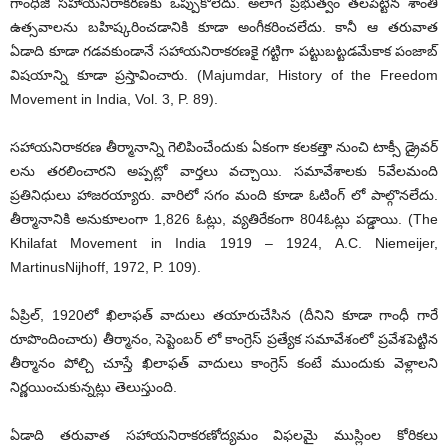
గాంధీజీ సహాయనిరాకరణకు ఒప్పుకోలేదు. అలాగే ప్రభుత్వం తలపెట్టిన శాంతి
ఉత్సవాలను బహిష్కరించడానికి కూడా అంగీకరించలేదు. కానీ ఆ తరువాత
ఏడాది కూడా గడవకుండానే సహాయనిరాకరణకై గట్టిగా పట్టుబట్టడమేకాక పంజాబ్
విషయాన్ని కూడా ప్రస్తావించారు. (Majumdar, History of the Freedom
Movement in India, Vol. 3, P. 89).
సహాయనిరాకరణ తీర్మానాన్ని గెలిపించేందుకు ఏకంగా కలకత్తా నుంచి టాక్సీ డ్రైవర్
లను తరలించారని అప్పట్లో వార్తలు వచ్చాయి. సమావేశాలకు 5వేలమంది
ప్రతినిధులు హాజరయ్యారు. వారిలో సగం మంది కూడా ఓటింగ్ లో పాల్గొనలేదు.
తీర్మానానికి అనుకూలంగా 1,826 ఓట్లు, వ్యతిరేకంగా 804ఓట్లు పడ్డాయి. (The
Khilafat Movement in India 1919 – 1924, A.C. Niemeijer,
MartinusNijhoff, 1972, P. 109).
ఏప్రిల్, 1920లో ఖిలాఫత్ వాదులు తయారుచేసిన (దీనిని కూడా గాంధీ గారే
రూపొందించారు) తీర్మానం, సెప్టెంబర్ లో కాంగ్రెస్ ప్రత్యేక సమావేశంలో ప్రవేశపెట్టిన
తీర్మానం పోల్చి చూస్తే ఖిలాఫత్ వాదులు కాంగ్రెస్ కంటే ముందుకు వెళ్లాలని
నిర్ణయించుకున్నట్లు తెలుస్తుంది.
ఏడాది తరువాత సహాయనిరాకరణోద్యమం విఫలమై ముస్లింల కోరికలు