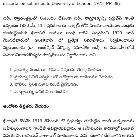
dissertation submitted to University of London, 1973, PP. 88).
టర్కీ స్వాతంత్ర్యంతో సంబంధం లేకుండా టర్కీ సామ్రాజ్యాన్ని రద్దుచేసే శాంతి
ఒప్పందం 1920 మే, 11న ప్రకటించారు. కాంగ్రెస్ లోని హిందూ నాయకుల మద్దతు
కూడగట్టేందుకు ఖిలాఫత్ వాదులు గాంధీ గారిని సంప్రదించి 1920 జూన్
మొదటివారంలో అలహాబాద్ లో ప్రత్యేక సమావేశాలు నిర్వహించాలని
నిర్ణయించారు (డా. అంబేద్కర్ పేర్కొన్న సమావేశం ఇదే). ఆ సమావేశంలోనే
సహాయనిరాకరణోద్యమ రూపురేఖలను నిర్ధారించారు. అవి –
ప్రభుత్వ బిరుదులు, గౌరవ పదవులను తిరస్కరించడం
ప్రభుత్వ సివిల్ సర్వీస్ లలో ఉద్యోగాలకు రాజీనామా చేయడం.
పోలీసు, సైనిక దళాల నుండి వైదొలగడం
పన్నులు కట్టడానికి నిరాకరించడం.
ఆందోళన తీవ్రతరం చేయడం
ఖిలాఫత్ కోసమే 1919 డిసెంబర్ లో ప్రభుత్వం తలపెట్టిన శాంతి ఉత్సవాలను
బహిష్కరించాలని గాంధీజీ అభిప్రాయపడ్డారు. ఆ బహిష్కరణ కారణాల్లో పంజాబ్
విషయాన్ని (జలియన్ వాలాబాగ్ మారణకాండ, సైనిక చట్టాన్ని)చేర్చడానికి ఆయన