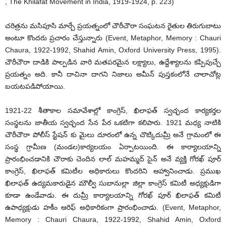
, The Khilafat Movement in India, 1919-1924, p. 223)
చరిత్రను మసిపూసి మార్చే ప్రయత్నంలో చౌరీచౌరా సంఘటన రైతుల తిరుగుబాటు
అంటూ కొందరు ప్రచారం చేస్తున్నారు (Event, Metaphor, Memory : Chauri
Chaura, 1922-1992, Shahid Amin, Oxford University Press, 1995).
చౌరీచౌరా దాడికి పాల్పడిన వారి మతపరమైన లక్ష్యాలు, ఉద్దేశ్యాలను కప్పిపుచ్చే
ప్రయత్నం అది. కానీ దాచినా దాగని నిజాలు అమీన్ పుస్తకంలోనే చాలాచోట్ల
బయటపడిపోయాయి.
1921-22 శీతాకాల సమావేశాల్లో కాంగ్రెస్, ఖిలాఫత్ స్వచ్ఛంద కార్యకర్తల
సంస్థలను జాతీయ స్వచ్ఛంద సేన పేర ఒకటిగా కలిపారు. 1921 మధ్య నాటికి
చౌరీచౌరా పోలీస్ స్టేషన్ కు మైలు దూరంలో ఉన్న చొట్కిదుమ్రీ అనే గ్రామంలో ఈ
సంస్థ గ్రామీణ (మండల)కార్యలయం ఏర్పాటయింది. ఈ కార్యాలయాన్ని
ప్రారంభించడానికి చౌరాకు చెందిన లాల్ మహమ్మద్ సైన్ అనే వ్యక్తి గోరఖ్ పూర్
కాంగ్రెస్, ఖిలాఫత్ కమిటీల అధికారులు కొందరిని ఆహ్వానించాడు. ప్రముఖ
ఖిలాఫత్ ఉద్యమకారుడైన మౌల్వీ సుబానుల్లా జిల్లా కాంగ్రెస్ కమిటీ అధ్యక్షుడిగా
కూడా ఉండేవాడు. ఈ దుమ్రీ కార్యాలయాన్ని గోరఖ్ పూర్ ఖిలాఫత్ కమిటీ
ఉపాధ్యక్షుడు హకీం ఆరిఫ్ అధికారికంగా ప్రారంభించాడు. (Event, Metaphor,
Memory : Chauri Chaura, 1922-1992, Shahid Amin, Oxford