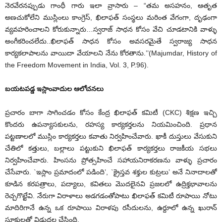
నెరవేరనప్పుడు గాంధీ గారు ఇలా వ్రాసారు – “తమ అసహనం, ఆతృత
అణచుకోలేని ముస్లింలు కాంగ్రెస్, ఖిలాఫత్ సంస్థలు మరింత వేగంగా, దృఢంగా
వ్యవహరించాలని కోరుకున్నారు…స్వరాజ్ సాధన కోసం వేచి చూడటానికి వాళ్ళు
అంగీకరించలేదు..ఖిలాఫత్ సాధన కోసం అవసరమైతే స్వరాజ్య సాధన
కార్యకలాపాలను వాయిదా వేయాలని నేను కోరతాను.’’(Majumdar, History of
the Freedom Movement in India, Vol. 3, P.96).
బయటపడ్డ ఇస్లాంవాదుల ఆలోచనలు
ప్రచారం బాగా సాగించడం కోసం కేంద్ర ఖిలాఫత్ కమిటీ (CKC) శిక్షణ ఇచ్చి
కొందరు ఉపన్యాసకులను, రహస్య కార్యకర్తలను నియమించింది. ప్రధాన
పట్టణాలలో ముస్లిం కార్యకర్తలు కవాతు నిర్వహించేవారు. ఖాకీ దుస్తులు వేసుకుని
చేతిలో కత్తులు, బల్లాలు పట్టుకుని ఖిలాఫత్ కార్యకర్తలు రాజకీయ సభలు
నిర్వహించేవారు. హింసను ప్రోత్సహించే సహాయనిరాకరణను వాళ్ళు ప్రచారం
చేసేవారు. `ఇస్లాం ప్రమాదంలో పడింది’, `క్రైస్తవ శక్తుల కుట్రలు’ అనే నినాదాలతో
కూడిన కరపత్రాలు, పద్యాలు, కవితలు మొదలైనవి ప్రజలలో ఉద్రిక్తభావాలను
రెచ్చగొట్టేవి. నేరుగా విరాళాలు అడగడంతోపాటు ఖిలాఫత్ కమిటీ రూపాయి నోటు
మాదిరిగానే ఉన్న ఒక రూపాయి విరాళపు రసీదులను, ఉర్దూలో ఉన్న ఖురాన్
సూక్తులతో విడుదల చేసింది.