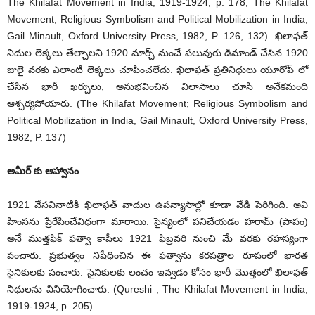
The Khilafat Movement in India, 1919-1924, p. 178; The Khilafat
Movement; Religious Symbolism and Political Mobilization in India,
Gail Minault, Oxford University Press, 1982, P. 126, 132). ఖిలాఫత్
నిదుల లెక్కలు తేల్చాలని 1920 మార్చ్ నుంచే పలువురు డిమాండ్ చేసిన 1920
జులై వరకు ఎలాంటి లెక్కలు చూపించలేదు. ఖిలాఫత్ ప్రతినిధులు యూరోప్ లో
చేసిన భారీ ఖర్చులు, అనుభవించిన విలాసాలు చూసి అనేకమంది
ఆశ్చర్యపోయారు. (The Khilafat Movement; Religious Symbolism and
Political Mobilization in India, Gail Minault, Oxford University Press,
1982, P. 137)
అమీర్ కు ఆహ్వానం
1921 వేసవినాటికి ఖిలాఫత్ వాదుల ఉపన్యాసాల్లో కూడా వేడి పెరిగింది. అవి
హింసను ప్రేరేపించేవిధంగా మారాయి. సైన్యంలో పనిచేయడం హరామ్ (పాపం)
అనే ముత్తఫిక్ ఫత్వా కాపీలు 1921 ఫిబ్రవరి నుంచి మే వరకు రహస్యంగా
పంచారు. ప్రభుత్వం నిషేధించిన ఈ ఫత్వాను కరపత్రాల రూపంలో భారత
సైనికులకు పంచారు. సైనికులకు లంచం ఇవ్వడం కోసం భారీ మొత్తంలో ఖిలాఫత్
నిధులను వినియోగించారు. (Qureshi , The Khilafat Movement in India,
1919-1924, p. 205)