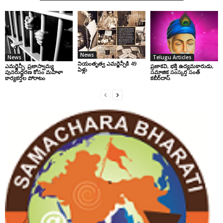
News
News
Telugu Articles
నియంతృత్వ ఎమర్జెన్సీకి 49
ఎమర్జెన్సీ: ప్రజాస్వామ్య
ప్రజాకవి, భక్తి ఉద్యమకారుడు,
ఏళ్లు
పునరుద్ధరణ కోసం మహిళా
సమాజిక సంస్కర్త సంత్‌
కార్యకర్తల పోరాటం
కబీర్‌దాస్‌