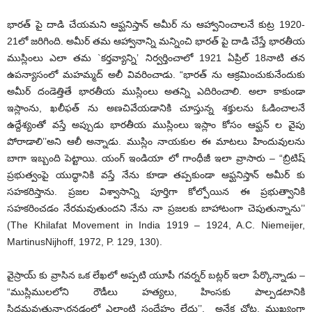
భారత్ పై దాడి చేయమని ఆఫ్ఘనిస్తాన్ అమీర్ ను ఆహ్వానించాలనే కుట్ర 1920-
21లో జరిగింది. అమీర్ తమ ఆహ్వానాన్ని మన్నించి భారత్ పై దాడి చేస్తే భారతీయ
ముస్లింలు ఎలా తమ `కర్తవ్యాన్ని’ నిర్వర్తించాలో 1921 ఏప్రిల్ 18నాటి తన
ఉపన్యాసంలో మహమ్మద్ అలీ వివరించాడు. “భారత్ ను ఆక్రమించుకునేందుకు
అమీర్ దండెత్తితే భారతీయ ముస్లింలు అతన్ని ఎదిరించాలి. అలా కాకుండా
ఇస్లాంను, ఖలీఫత్ ను అణచివేయడానికి చూస్తున్న శక్తులను ఓడించాలనే
ఉద్దేశ్యంతో వస్తే అప్పుడు భారతీయ ముస్లింలు ఇస్లాం కోసం ఆఫ్ఘన్ ల వైపు
పోరాడాలి’’అని ఆలీ అన్నాడు. ముస్లిం నాయకుల ఈ మాటలు హిందువులను
బాగా ఇబ్బంది పెట్టాయి. యంగ్ ఇండియా లో గాంధీజీ ఇలా వ్రాసారు – “బ్రిటిష్
ప్రభుత్వంపై యుద్ధానికి వస్తే నేను కూడా తప్పకుండా ఆఫ్ఘనిస్తాన్ అమీర్ కు
సహకరిస్తాను. ప్రజల విశ్వాసాన్ని పూర్తిగా కోల్పోయిన ఈ ప్రభుత్వానికి
సహకరించడం నేరమవుతుందని నేను నా ప్రజలకు బాహాటంగా చెపుతున్నాను’’
(The Khilafat Movement in India 1919 – 1924, A.C. Niemeijer,
MartinusNijhoff, 1972, P. 129, 130).
వైస్రాయ్ కు వ్రాసిన ఒక లేఖలో అప్పటి యూపీ గవర్నర్ బట్లర్ ఇలా పేర్కొన్నాడు –
“ముస్లిములలోని రౌడీలు హత్యలు, హింసకు పాల్పడటానికి
సిద్ధమవుతున్నారనడంలో ఎలాంటి సందేహం లేదు’’. అనేక చోట్ల, ముఖ్యంగా