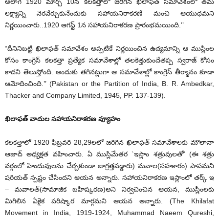
అలాగే 1920 మార్చ్ 10న కలకత్తాలో జరిగిన ఖిలాఫత్ సమావేశంలో తమ
లక్ష్యాన్ని నెరవేర్చుకునేందుకు సహాయనిరాకరణే మంచి ఆయుధమని
నిర్ణయించారు..1920 ఆగస్ట్ 1న సహాయనిరాకరణ ప్రారంభమయింది.’’
“దీనినిబట్టి ఖిలాఫత్ సమావేశం అప్పటికే నిర్ణయించిన ఉద్యమాన్ని ఆ ముస్లింల
కోసం కాంగ్రెస్ కలకత్తా ప్రత్యేక సమావేశాల్లో తలకెత్తుకుందేతప్ప స్వరాజ్ కోసం
కాదని తెలుస్తోంది. అందుకు తగినట్లుగా ఆ సమావేశాల్లో కాంగ్రెస్ తీర్మానం కూడా
ఆమోదించింది.’’ (Pakistan or the Partition of India, B. R. Ambedkar,
Thacker and Company Limited, 1945, PP. 137-139).
ఖిలాఫత్ వాదుల సహాయనిరాకరణ వ్యూహం
కలకత్తాలో 1920 ఫిబ్రవరి 28,29లలో జరిగిన ఖిలాఫత్ సమావేశాలకు మౌలానా
ఆజాద్ అధ్యక్షత వహించారు. ఏ ముస్లిమేతర `ఇస్లాం శత్రువులతో’ (ఈ శత్రు
వర్గంలో హిందువులను చేర్చకుండా జాగ్రత్తపడ్డారు) మవాల(సహకారం) పాపమని
షరియత్ స్పష్టం చేసిందని ఆయన అన్నారు. సహాయనిరాకరణ ఇస్లాంలో తర్క్ ఇ
– మవాలత్(సామాజిక బహిష్కరణ)అని నిర్వచించిన ఆయన, ముస్లింలకు
మిగిలిన ఏకైక పరిష్కార మార్గమని ఆయన అన్నారు. (The Khilafat
Movement in India, 1919-1924, Muhammad Naeem Qureshi,