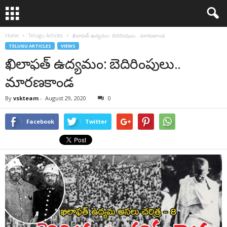
Home
Telugu Articles
ఖిలాఫత్ ఉద్యమం: బెదిరింపులు.. మారణకాండ
TELUGU ARTICLES
VIEWS
ఖిలాఫత్ ఉద్యమం: బెదిరింపులు..
మారణకాండ
By
vskteam
-
August 29, 2020
0
Facebook
Twitter