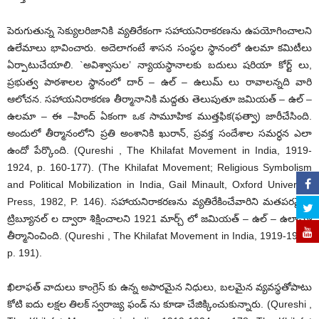
పెరుగుతున్న సెక్యులరిజానికి వ్యతిరేకంగా సహాయనిరాకరణను ఉపయోగించాలని
ఉలేమాలు భావించారు. అదెలాగంటే శాసన సంస్థల స్థానంలో ఉలమా కమిటీలు
ఏర్పాటుచేయాలి. `అవిశ్వాసుల’ న్యాయస్థానాలకు బదులు షరియా కోర్ట్ లు,
ప్రభుత్వ పాఠశాలల స్థానంలో దార్ – ఉల్ – ఉలుమ్ లు రావాలన్నది వారి
ఆలోచన. సహాయనిరాకరణ తీర్మానానికి మద్దతు తెలుపుతూ జమియత్ – ఉల్ –
ఉలమా – ఈ –హింద్ ఏకంగా ఒక సామూహిక ముత్తఫిక(ఫత్వా) జారీచేసింది.
అందులో తీర్మానంలోని ప్రతి అంశానికి ఖురాన్, ప్రవక్త సందేశాల సమర్ధన ఎలా
ఉందో పేర్కొంది. (Qureshi , The Khilafat Movement in India, 1919-
1924, p. 160-177). (The Khilafat Movement; Religious Symbolism
and Political Mobilization in India, Gail Minault, Oxford University
Press, 1982, P. 146). సహాయనిరాకరణను వ్యతిరేకించేవారిని మతపరమైన
ట్రిబ్యూనల్ ల ద్వారా శిక్షించాలని 1921 మార్చ్ లో జమియత్ – ఉల్ – ఉలామా
తీర్మానించింది. (Qureshi , The Khilafat Movement in India, 1919-1924,
p. 191).
ఖిలాఫత్ వాదులు కాంగ్రెస్ కు ఉన్న అపారమైన నిధులు, బలమైన వ్యవస్థతోపాటు
కోటి ఐదు లక్షల తిలక్ స్వరాజ్య ఫండ్ ను కూడా చేజిక్కించుకున్నారు. (Qureshi ,