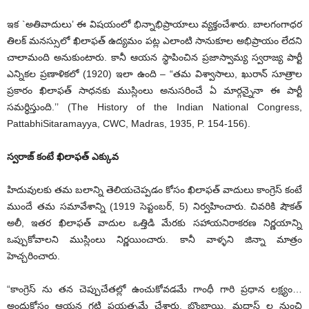
ఇక `అతివాదులు’ ఈ విషయంలో భిన్నాభిప్రాయాలు వ్యక్తంచేశారు. బాలగంగాధర
తిలక్ మనస్సులో ఖిలాఫత్ ఉద్యమం పట్ల ఎలాంటి సానుకూల అభిప్రాయం లేదని
చాలామంది అనుకుంటారు. కానీ ఆయన స్థాపించిన ప్రజాస్వామ్య స్వరాజ్య పార్టీ
ఎన్నికల ప్రణాళికలో (1920) ఇలా ఉంది – “తమ విశ్వాసాలు, ఖురాన్ సూత్రాల
ప్రకారం ఖిలాఫత్ సాధనకు ముస్లింలు అనుసరించే ఏ మార్గన్నైనా ఈ పార్టీ
సమర్ధిస్తుంది.’’ (The History of the Indian National Congress,
PattabhiSitaramayya, CWC, Madras, 1935, P. 154-156).
స్వరాజ్ కంటే ఖిలాఫత్ ఎక్కువ
హిదువులకు తమ బలాన్ని తెలియచెప్పడం కోసం ఖిలాఫత్ వాదులు కాంగ్రెస్ కంటే
ముందే తమ సమావేశాన్ని (1919 సెప్టంబర్, 5) నిర్వహించారు. చివరికి షౌకత్
అలీ, ఇతర ఖిలాఫత్ వాదుల ఒత్తిడి మేరకు సహాయనిరాకరణ నిర్ణయాన్ని
ఒప్పుకోవాలని ముస్లింలు నిర్ణయించారు. కానీ వాళ్ళని జిన్నా మాత్రం
హెచ్చరించారు.
“కాంగ్రెస్ ను తన చెప్పుచేతల్లో ఉంచుకోవడమే గాంధీ గారి ప్రధాన లక్ష్యం…
అందుకోసం ఆయన గట్టి ప్రయత్నమే చేశారు. బొంబాయి, మద్రాస్ ల నుంచి