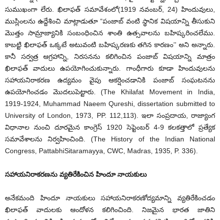
సుముఖంగా లేరు. ఖిలాఫత్ సమావేశంలో(1919 నవంబర్, 24) హిందువులు,
ముస్లింలను ఉద్దేశించి మాట్లాడుతూ “పంజాబ్ వంటి స్థానిక విషయాన్ని తీసుకుని
మొత్తం సామ్రాజ్యానికి సంబంధించిన శాంతి ఉత్సవాలను బహిష్కరించలేము.
కాబట్టి ఖిలాఫత్ ఒక్కటే అటువంటి బహిష్కరణకు తగిన కారణం’’ అని అన్నారు.
కానీ సర్వత్ర ఆగ్రహాన్ని, నిరసనను కలిగించిన పంజాబ్ విషయాన్ని మాత్రం
ఖిలాఫత్ వాదులు ఉపయోగించుకున్నారు. గాంధీగారు కూడా హిందువులను
సహాయనిరాకరణ ఉద్యమం వైపు ఆకర్షించడానికి పంజాబ్ సంఘటనను
ఉపయోగించడం మొదలుపెట్టారు. (The Khilafat Movement in India,
1919-1924, Muhammad Naeem Qureshi, dissertation submitted to
University of London, 1973, PP. 112,113). ఇలా సంప్రదాయ, రాజ్యాంగ
విధానాల నుంచి దూరమైన కాంగ్రెస్ 1920 సెప్టెంబర్ 4-9 కలకత్తాలో ప్రత్యేక
సమావేశాలను నిర్వహించింది. (The History of the Indian National
Congress, PattabhiSitaramayya, CWC, Madras, 1935, P. 336).
సహాయనిరాకరణను వ్యతిరేకించిన హిందూ నాయకులు
అనేకమంది హిందూ నాయకులు సహాయనిరాకరణోద్యమాన్ని వ్యతిరేకించడం
ఖిలాఫత్ వాదులకు ఆందోళన కలిగించింది. నిజమైన భారత జాతిని