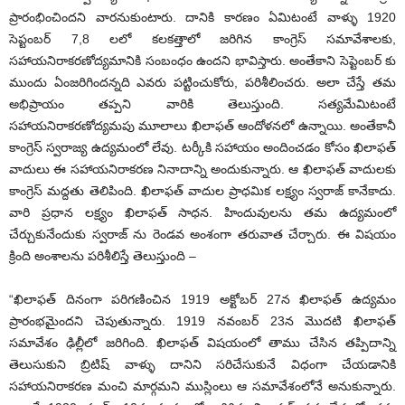
ప్రారంభించిందని వారనుకుంటారు. దానికి కారణం ఏమిటంటే వాళ్ళు 1920
సెప్టంబర్ 7,8 లలో కలకత్తాలో జరిగిన కాంగ్రెస్ సమావేశాలకు,
సహాయనిరాకరణోద్యమానికి సంబంధం ఉందని భావిస్తారు. అంతేకాని సెప్టెంబర్ కు
ముందు ఏంజరిగిందన్నది ఎవరు పట్టించుకోరు, పరిశీలించరు. అలా చేస్తే తమ
అభిప్రాయం తప్పని వారికి తెలుస్తుంది. సత్యమేమిటంటే
సహాయనిరాకరణోద్యమపు మూలాలు ఖిలాఫత్ ఆందోళనలో ఉన్నాయి. అంతేకానీ
కాంగ్రెస్ స్వరాజ్య ఉద్యమంలో లేవు. టర్కీకి సహాయం అందించడం కోసం ఖిలాఫత్
వాదులు ఈ సహాయనిరాకరణ నినాదాన్ని అందుకున్నారు. ఆ ఖిలాఫత్ వాదులకు
కాంగ్రెస్ మద్దతు తెలిపింది. ఖిలాఫత్ వాదుల ప్రాధమిక లక్ష్యం స్వరాజ్ కానేకాదు.
వారి ప్రధాన లక్ష్యం ఖిలాఫత్ సాధన. హిందువులను తమ ఉద్యమంలో
చేర్చుకునేందుకు స్వరాజ్ ను రెండవ అంశంగా తరువాత చేర్చారు. ఈ విషయం
క్రింది అంశాలను పరిశీలిస్తే తెలుస్తుంది –
“ఖిలాఫత్ దినంగా పరిగణించిన 1919 అక్టోబర్ 27న ఖిలాఫత్ ఉద్యమం
ప్రారంభమైందని చెపుతున్నారు. 1919 నవంబర్ 23న మొదటి ఖిలాఫత్
సమావేశం ఢిల్లీలో జరిగింది. ఖిలాఫత్ విషయంలో తాము చేసిన తప్పిదాన్ని
తెలుసుకుని బ్రిటిష్ వాళ్ళు దానిని సరిచేసుకునే విధంగా చేయడానికి
సహాయనిరాకరణ మంచి మార్గమని ముస్లింలు ఆ సమావేశంలోనే అనుకున్నారు.