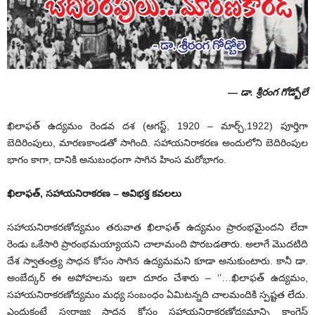
— డా. శ్రీరంగ గోడ్బోలే
ఖిలాఫత్ ఉద్యమం రెండవ దశ (ఆగస్ట్, 1920 – మార్చ్,1922) పూర్తిగా
బెదిరింపులు, మారణకాండతో సాగింది. సహాయనిరాకరణ అందులోని బెదిరింపుల
భాగం కాగా, దానికి అనుబంధంగా సాగిన హింస మరోభాగం.
ఖిలాఫత్
,
సహాయనిరాకరణ – అవిభక్త కవలలు
సహాయనిరాకరణోద్యమం తరువాత ఖిలాఫత్ ఉద్యమం ప్రారంభమైందని లేదా
రెండు ఒకేసారి ప్రారంభమయ్యాయని చాలామంది పొరబడతారు. అలాగే మొదటిది
దేశ స్వాతంత్ర్య సాధన కోసం సాగిన ఉద్యమమని కూడా అనుకుంటారు. కానీ డా.
అంబేద్కర్ ఈ అపోహలను ఇలా దూరం చేశారు – ‘’…ఖిలాఫత్ ఉద్యమం,
సహాయనిరాకరణోద్యమం మధ్య సంబంధం ఏమిటన్నది చాలమందికి స్పష్టత లేదు.
ఎందుకంటే స్వరాజ్య సాధన కోసం సహాయనిరాకరణోద్యమాన్ని కాంగ్రెస్