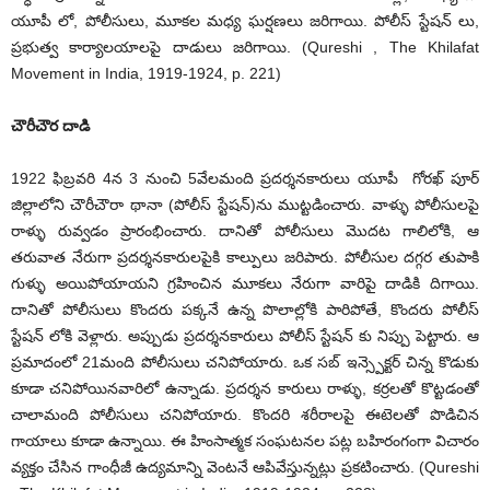
యూపీ లో, పోలీసులు, మూకల మధ్య ఘర్షణలు జరిగాయి. పోలీస్ స్టేషన్ లు,
ప్రభుత్వ కార్యాలయాలపై దాడులు జరిగాయి. (Qureshi , The Khilafat
Movement in India, 1919-1924, p. 221)
చౌరీచౌర దాడి
1922 ఫిబ్రవరి 4న 3 నుంచి 5వేలమంది ప్రదర్శనకారులు యూపీ గోరఖ్ పూర్
జిల్లాలోని చౌరీచౌరా థానా (పోలీస్ స్టేషన్)ను ముట్టడించారు. వాళ్ళు పోలీసులపై
రాళ్ళు రువ్వడం ప్రారంభించారు. దానితో పోలీసులు మొదట గాలిలోకి, ఆ
తరువాత నేరుగా ప్రదర్శనకారులపైకి కాల్పులు జరిపారు. పోలీసుల దగ్గర తుపాకి
గుళ్ళు అయిపోయాయని గ్రహించిన మూకలు నేరుగా వారిపై దాడికి దిగాయి.
దానితో పోలీసులు కొందరు పక్కనే ఉన్న పొలాల్లోకి పారిపోతే, కొందరు పోలీస్
స్టేషన్ లోకి వెళ్లారు. అప్పుడు ప్రదర్శనకారులు పోలీస్ స్టేషన్ కు నిప్పు పెట్టారు. ఆ
ప్రమాదంలో 21మంది పోలీసులు చనిపోయారు. ఒక సబ్ ఇన్స్పెక్టర్ చిన్న కొడుకు
కూడా చనిపోయినవారిలో ఉన్నాడు. ప్రదర్శన కారులు రాళ్ళు, కర్రలతో కొట్టడంతో
చాలామంది పోలీసులు చనిపోయారు. కొందరి శరీరాలపై ఈటెలతో పొడిచిన
గాయాలు కూడా ఉన్నాయి. ఈ హింసాత్మక సంఘటనల పట్ల బహిరంగంగా విచారం
వ్యక్తం చేసిన గాంధీజీ ఉద్యమాన్ని వెంటనే ఆపివేస్తున్నట్లు ప్రకటించారు. (Qureshi