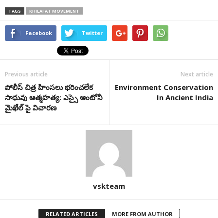
TAGS
KHILAFAT MOVEMENT
Facebook
Twitter
Previous article
Next article
పోలీస్ చిత్ర హింసలు భరించలేక
Environment Conservation
సాధువు ఆత్మహత్య: ఎస్సై ఆంటోనీ
In Ancient India
మైఖేల్ పై విచారణ
vskteam
RELATED ARTICLES
MORE FROM AUTHOR