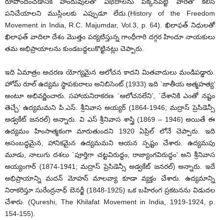
రూపొందించడానికి హిందువులతో విభేదాలను పక్కనపెట్టి వారితో కలిసి
పనిచేయాలని ముస్లింలకు ఎప్పుడూ లేదు.(History of the Freedom
Movement in India, R.C. Majumdar, Vol.3, p. 64). ఖిలాఫత్ నిధులతో
ఖిలాఫత్ వాదిలా దేశం మొత్తం పర్యటిస్తున్న గాంధీగారి దగ్గర హిందూ నాయకులు
తమ అభిప్రాయాలను కుండబద్దలుకొట్టినట్లు చెప్పారు.
ఇది ఏమాత్రం ఆచరణ యోగ్యమైన ఆలోచన కాదని మితవాదులు మండిపడ్డారు.
హోమ్ రూల్ ఉద్యమ స్థాపకురాలు అనిబిసెంట్ (1933) ఇది `జాతీయ ఆత్మహత్య’
అంటూ అభివర్ణించారు. సహాయనిరాకరణ `ఆలోచనలేని’, `దేశానికి ఎంతో నష్టం
తెచ్చే’ ఉద్యమమని పి.ఎస్. శ్రీనివాస అయ్యర్ (1864-1946; మద్రాస్ ప్రెసిడెన్సీ
అడ్వకేట్ జనరల్) అన్నారు. వి ఎస్ శ్రీనివాస శాస్త్రి (1869 – 1946) అయితే ఈ
ఉద్యమం హింసాత్మకంగా మారుతుందని 1920 ఏప్రిల్ లోనే చెప్పారు. ఇది
అసంబద్ధమైన, హానికమైన ఉద్యమమని ఆయన స్పష్టం చేశారు. ఉద్యమపు
మూడు, నాలుగు దశలు `పూర్తిగా చట్టవిరుద్ధం, రాజ్యాంగవిరుద్ధం’ అని శ్రీనివాస
అయ్యంగార్ (1874-1941; మద్రాస్ ప్రెసిడెన్సీ అడ్వకేట్ జనరల్) అన్నారు. ఇదే
అభిప్రాయాన్ని మదన్ మోహన్ మాలవ్యా కూడా వ్యక్తం చేశారు. ఉద్యమాన్ని
నిరాకరిస్తూ సురేంద్రనాధ్ బెనర్జీ (1848-1925) ఒక బహిరంగ ప్రకటనను విడుదల
చేశారు. (Qureshi, The Khilafat Movement in India, 1919-1924, p.
154-155).