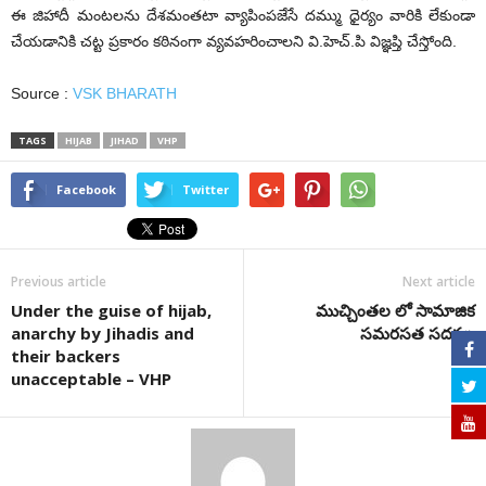
ఈ జిహాదీ మంటలను దేశమంతటా వ్యాపింపజేసే దమ్ము ధైర్యం వారికి లేకుండా
చేయడానికి చట్ట ప్రకారం కఠినంగా వ్యవహరించాలని వి.హెచ్‌.పి విజ్ఞప్తి చేస్తోంది.
Source :
VSK BHARATH
TAGS
HIJAB
JIHAD
VHP
Facebook
Twitter
Previous article
Next article
Under the guise of hijab,
ముచ్చింత‌ల లో సామాజిక
anarchy by Jihadis and
స‌మ‌ర‌స‌త స‌ద‌స్సు
their backers
unacceptable – VHP