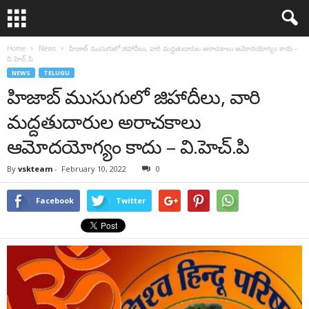
Home
News
హిజాబ్ ముసుగులో జిహాదీలు, వారి మద్దతుదారుల అరాచకాలు ఆమోదయోగ్యం కాదు –
వి.హెచ్‌.పి
NEWS
TELUGU
హిజాబ్ ముసుగులో జిహాదీలు, వారి
మద్దతుదారుల అరాచకాలు
ఆమోదయోగ్యం కాదు – వి.హెచ్‌.పి
By
vskteam
-
February 10, 2022
0
Facebook
Twitter