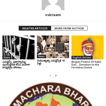
vskteam
RELATED ARTICLES
MORE FROM AUTHOR
News
News
English Articles
నియంతృత్వ ఎమర్జెన్సీకి 49
ఎమర్జెన్సీ: ప్రజాస్వామ్య
Nirgun Poems Of Kabir
ఏళ్లు
పునరుద్ధరణ కోసం మహిళా
Das… Devotion to the
కార్యకర్తల పోరాటం
Formless Divine