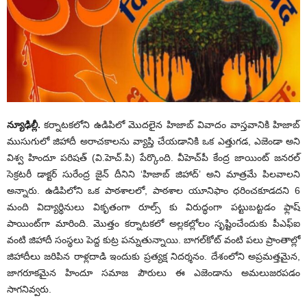
న్యూఢిల్లీ.
కర్నాటకలోని ఉడిపిలో మొదలైన హిజాబ్ వివాదం వాస్తవానికి హిజాబ్
ముసుగులో జిహాదీ అరాచకాలను వ్యాప్తి చేయడానికి ఒక ఎత్తుగడ, ఎజెండా అని
విశ్వ హిందూ ప‌రిష‌త్ (వి.హెచ్‌.పి) పేర్కొంది. వీహెచ్‌పీ కేంద్ర జాయింట్ జనరల్
సెక్రటరీ డాక్టర్ సురేంద్ర జైన్ దీనిని ‘హిజాబ్ జిహాద్’ అని మాత్రమే పిలవాలని
అన్నారు. ఉడిపిలోని ఒక పాఠశాలలో, పాఠశాల యూనిఫాం ధరించకూడదని 6
మంది విద్యార్థినులు వికృతంగా రూల్స్ కు విరుద్ధంగా పట్టుబట్టడం ఫ్లాష్
పాయింట్‌గా మారింది. మొత్తం కర్నాటకలో అల్లకల్లోలం సృష్టించేందుకు పీఎఫ్‌ఐ
వంటి జిహాదీ సంస్థలు పెద్ద కుట్ర పన్నుతున్నాయి. బాగల్‌కోట్‌ వంటి పలు ప్రాంతాల్లో
జిహాదీలు జరిపిన రాళ్లదాడి ఇందుకు ప్రత్యక్ష నిదర్శనం. దేశంలోని అప్రమత్తమైన,
జాగరూకమైన హిందూ సమాజ పౌరులు ఈ ఎజెండాను అమలుజరపడం
సాగనివ్వరు.