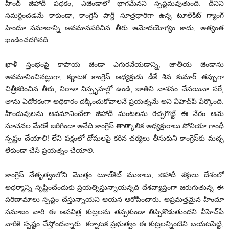
హింద్ జిహాదీ పథకం, ఎజెండాలో భాగమేనని స్పష్టమవుతుంది. దీనిని
సమర్ధించడమే కాకుండా, కాంగ్రెస్ పార్టీ సూత్రధారిగా ఉన్న టూల్‌కిట్ గ్యాంగ్
హిందూ సమాజాన్ని అవమానపరిచిన తీరు ఆమోదయోగ్యం కాదు, అత్యంత
ఖండించదగినది.
ఖాళీ స్తంభంపై కాషాయ జెండా ఎగురవేయడాన్ని, జాతీయ జెండాను
అవమానించినట్లుగా, కర్ణాటక కాంగ్రెస్ అధ్యక్షుడు డీకే శివ కుమార్ తప్పుగా
చిత్రీకరించిన తీరు, నిరాశా నిస్పృహల్లో ఉండి, జాతిని నాశనం చేసయినా సరే,
తాను ఏదోరకంగా అధికారం దక్కించుకోవాలనే ప్రయత్నమే అని వీహెచ్‌పీ పేర్కొంది.
హిందువులను అవమానించేలా జిహాదీ మంటలను రెచ్చగొట్టే ఈ నేరం ఆమె
సూచనల మేరకే జరిగిందా అనేది కాంగ్రెస్ తాత్కాలిక అధ్యక్షురాలు సోనియా గాంధీ
స్పష్టం చేయాలి! లేని పక్షంలో దోషులపై కఠిన చర్యలు తీసుకుని కాంగ్రెస్‌కు మచ్చ
లేకుండా చేసే ప్రయత్నం చేయాలి.
కాంగ్రెస్ నేతృత్వంలోని మొత్తం టూల్‌కిట్ ముఠాలు, జిహాదీ శక్తులు దేశంలో
అధర్మాన్ని సృష్టించేందుకు ప్రయత్నిస్తున్నాయన్నది దేశవ్యాప్తంగా జరుగుతున్న ఈ
పరిణామాలు స్పష్టం చేస్తున్నాయని ఆయన ఆరోపించారు. అప్రమత్తమైన హిందూ
సమాజం వారి ఈ అపవిత్ర కుట్రలను తప్పకుండా తిప్పికొడుతుందని వీహెచ్‌పీ
వారికి స్పష్టం చేస్తోందన్నారు. కర్నాటక ప్రభుత్వం ఈ కుట్రలన్నింటిని బయటపెట్టి,