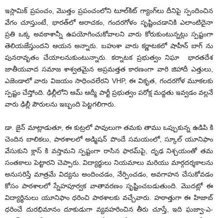
ఇస్లామిక్ ప్రపంచం, మొత్తం ప్రపంచంలోని టూల్‌కిట్ గ్యాంగ్‌లు దీనిపై స్పందించిన
వేగం చూస్తుంటే, భారత్‌లో అరాచకం, గందరగోళం సృష్టించడానికి ఎలాంటిదైనా
ప్రతి ఒక్క అవకాశాన్నీ ఉపయోగించుకోవాలని వారు కోరుకుంటున్నట్లు స్పష్టంగా
తెలియజేస్తుందని ఆయన అన్నారు. బహుశా వారు కర్ణాటకలో షాహీన్‌ బాగ్‌ ను
పునరావృతం చేయాలనుకుంటున్నారు. కర్నాటక ప్రభుత్వం నిఘా భారతదేశ‌
జాతీయవాద సమాజ‌ శాశ్వతమైన అప్రమత్తత కారణంగా వారి జిహాదీ ఎత్తులు,
ఎజెండాలో వారు విజయం సాధించలేరని VHP, ఈ వికృత, గందరగోళ మూకలకు
స్పష్టం చేస్తోంది. ఢిల్లీలోని ఆమ్ ఆద్మీ పార్టీ ప్రభుత్వం పరోక్ష మద్దతు ఇవ్వడం వల్లనే
వారు ఢిల్లీ పౌరులను ఇబ్బంది పెట్టగలిగారు.
డా. జైన్ మాట్లాడుతూ, ఈ కుట్రలో పావులుగా తమకు తాము ఒప్పుకున్న ఉడిపి కి
చెందిన బాలికలు, పాఠశాలలో అడ్మిషన్ పొందే సమయంలో, స్కూల్ యూనిఫాం
వేసుకుని క్లాస్ కి వస్తామని స్పష్టంగా రాసిన ఫారమ్‌పై, దృఢ నిశ్చయంతో తమ
సంతకాలు పెట్టారని చెప్పారు. విద్యార్థులు నియమాలు మరియు మార్గదర్శకాలను
అనుసరిస్తే మాత్రమే విద్యను అందించడం, నేర్పించడం, అవగాహన చేసుకోవడం
కోసం పాఠశాలలో స్నేహపూర్వక వాతావరణం సృష్టించబడుతుంది. మొదట్లో ఈ
విద్యార్థినులు యూనిఫాం ధరించి పాఠశాలకు వచ్చేవారు. హఠాత్తుగా ఈ హిజాబ్
ధరించే దురభిమానం దూకుడుగా వ్యవహరించిన తీరు చూస్తే, ఇది ఘజ్వా-ఎ-