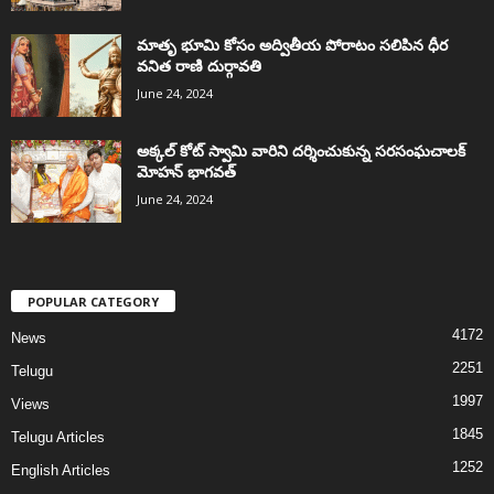
మాతృ భూమి కోసం అద్వితీయ పోరాటం సలిపిన ధీర
వనిత రాణి దుర్గావతి
June 24, 2024
అక్కల్‌ కోట్‌ స్వామి వారిని దర్శించుకున్న సరసంఘచాలక్
మోహన్ భాగవత్
June 24, 2024
POPULAR CATEGORY
4172
News
2251
Telugu
1997
Views
1845
Telugu Articles
1252
English Articles