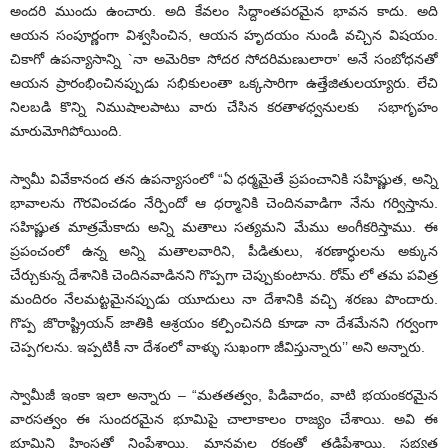
అందరి ముందు ఉంచారు. అది కేవలం సిద్దాంతపరమైన భావన కాదు. అది
ఆయన సంపూర్ణంగా విశ్వసించిన, ఆయన హృదయం నుండి వచ్చిన విషయం.
చికాగో ఉపన్యాసాన్ని `నా అమెరికా సోదర సోదరిమణులారా’ అనే సంబోధనతో
ఆయన ప్రారంభించినప్పుడు సభికులంతా ఒక్కసారిగా ఉత్తేజితులయ్యారు. లేచి
నిలబడి కొన్ని నిముషాలపాటు వారు చేసిన కరతాళధ్వనులకు సభాగృహం
మారుమోగిపోయింది.
స్వామీ వివేకానంద తన ఉపన్యాసంలో “ఏ ధర్మమైతే ప్రపంచానికి సహిష్ణుత, అన్ని
భావాలను గౌరవించడం నేర్పిందో ఆ ధర్మానికి చెందినవాడిగా నేను గర్విస్తాను.
సహిష్ణుత మాత్రమేకాదు అన్ని మతాలు సత్యమని మేము అంగీకరిస్తాము. ఈ
ప్రపంచంలో ఉన్న అన్ని మతాలవారిని, పీడితులు, శరణార్ధులను అక్కున
చేర్చుకున్న దేశానికి చెందినవాడినని గొప్పగా చెప్పుకుంటాను. రోమ్ లో తమ పవిత్ర
మందిరం నేలమట్టమైనప్పుడు యూదులు నా దేశానికి వచ్చి శరణు పొందారు.
గొప్ప జొరాష్ట్రియన్ జాతికి ఆశ్రయం కల్పించినది కూడా నా దేశమేనని గర్వంగా
చెప్పగలను. ఇప్పటికీ నా దేశంలో వాళ్ళు సుఖంగా జీవిస్తున్నారు’’ అని అన్నారు.
స్వామీజీ ఇంకా ఇలా అన్నారు – “మతతత్వం, పిడివాదం, వాటి భయంకరమైన
వారసత్వం ఈ సుందరమైన భూమిపై చాలాకాలం రాజ్యం చేశాయి. అవి ఈ
భూమిని హింసతో నింపేశాయి. మానవుల రక్తంతో తడిపేశాయి. సభ్యత