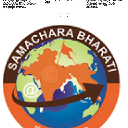
ఏళ్లు
పునరుద్ధరణ కోసం మహిళా
సమాజిక సంస్కర్త సంత్‌
కార్యకర్తల పోరాటం
కబీర్‌దాస్‌