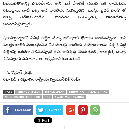
విజయపతాకాన్ని ఎగురవేశారు. కానీ ఇదే దేశానికి చెందిన ఒక నాయకుడు
సముద్రాలు దాటి వెళ్ళి అదే భారతీయ సంస్కృతిని `ముస్లిం బ్రదర్ హుడ్’ తో
పోల్చి వివేకానందుడిని, భారతీయ సంస్కృతిని, భారతదేశాన్ని
అవమానిస్తున్నాడు.
ప్రజాస్వామ్యంలో వివిధ పార్టీల మధ్య అభిప్రాయ భేదాలు ఉండవచ్చును. కానీ
మొత్తం జాతికి సంబంధించిన విషయాలపై రాజకీయ ప్రయోజనాలను పక్కన పెట్టి
పార్టీలన్నీ ఒకటిగా నిలిచినప్పుడే దేశం అభివృద్ధి చెందుతుంది, అంతర్గత, బాహ్య
సమస్యలకు సమాధానాలు అన్వేషించగలుగుతుంది.
– మన్మోహన్ వైద్య,
సహ సర్ కార్యవాహ, రాష్ట్రీయ స్వయంసేవక్ సంఘ్
TAGS
CHICAGO SPEECH
DR AMBEDKAR
HINDUTVA
ISLAMIC JIHAD
MUSLIMS BROTHERHOOD
RSS
SWAMI VIVEKANANDA
Facebook
Twitter