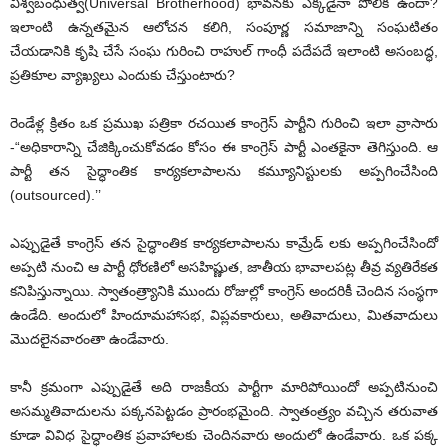
విశ్వబంధుత్వ(Universal Brotherhood) భావనకు ఎక్కడైనా పోలిక ఉందా?
ఇలాంటి ఉన్నతమైన ఆలోచన కలిగి, సంపూర్ణ సమాజాన్ని సంఘటితం
చేయడానికి కృషి చేసే సంఘ గురించి రాహుల్ గాంధీ పదేపదే ఇలాంటి అసంబద్ధ,
ప్రతికూల వ్యాఖ్యలు ఎందుకు చేస్తుంటారు?
రెండేళ్ల క్రితం ఒక ప్రముఖ పత్రికా రచయిత కాంగ్రెస్ పార్టీని గురించి ఇలా వ్రాసారు
-“అధికారాన్ని చేజిక్కించుకోవడం కోసం ఈ కాంగ్రెస్ పార్టీ ఎంతకైనా తెగిస్తుంది. ఆ
పార్టీ తన సైద్ధాంతిక కార్యకలాపాలను కమ్యూనిస్టులకు అప్పగించేసింది
(outsourced).’’
ఎప్పుడైతే కాంగ్రెస్ తన సైద్ధాంతిక కార్యకలాపాలను కామ్రేడ్ లకు అప్పగించేసిందో
అప్పటి నుంచి ఆ పార్టీ ధోరణిలో అసహిష్ణుత, జాతీయ భావాలపట్ల తీవ్ర వ్యతిరేకత
కనిపిస్తున్నాయి. స్వాతంత్ర్యానికి ముందు రోజుల్లో కాంగ్రెస్ అందరికీ చెందిన సంస్థగా
ఉండేది. అందులో హిందూమహాసభ, విప్లవకారులు, అతివాదులు, మితవాదులు
మొదలైనవారంతా ఉండేవారు.
కానీ క్రమంగా ఎప్పుడైతే అది రాజకీయ పార్టీగా మారిపోయిందో అప్పటినుంచి
అసమ్మతివాదులను పక్కనపెట్టడం ప్రారంభమైంది. స్వాతంత్ర్యం వచ్చిన తరువాత
కూడా వివిధ సైద్ధాంతిక ప్రవాహాలకు చెందినవారు అందులో ఉండేవారు. ఒక పక్క