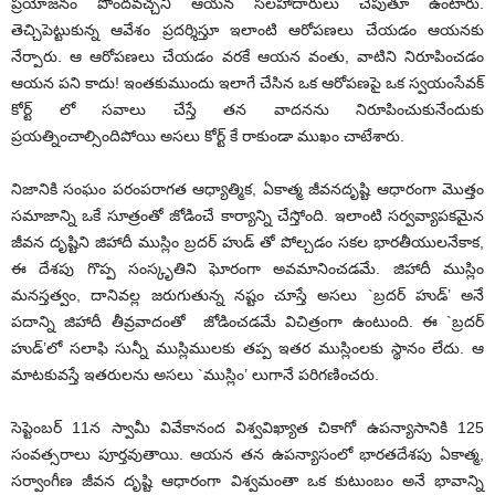
ప్రయోజనం పొందవచ్చని ఆయన సలహాదారులు చెపుతూ ఉంటారు.
తెచ్చిపెట్టుకున్న ఆవేశం ప్రదర్శిస్తూ ఇలాంటి ఆరోపణలు చేయడం ఆయనకు
నేర్పారు. ఆ ఆరోపణలు చేయడం వరకే ఆయన వంతు, వాటిని నిరూపించడం
ఆయన పని కాదు! ఇంతకుముందు ఇలాగే చేసిన ఒక ఆరోపణపై ఒక స్వయంసేవక్
కోర్ట్ లో సవాలు చేస్తే తన వాదనను నిరూపించుకునేందుకు
ప్రయత్నించాల్సిందిపోయి అసలు కోర్ట్ కే రాకుండా ముఖం చాటేశారు.
నిజానికి సంఘం పరంపరాగత ఆధ్యాత్మిక, ఏకాత్మ జీవనదృష్టి ఆధారంగా మొత్తం
సమాజాన్ని ఒకే సూత్రంతో జోడించే కార్యాన్ని చేస్తోంది. ఇలాంటి సర్వవ్యాపకమైన
జీవన దృష్టిని జిహాదీ ముస్లిం బ్రదర్ హుడ్ తో పోల్చడం సకల భారతీయులనేకాక,
ఈ దేశపు గొప్ప సంస్కృతిని ఘోరంగా అవమానించడమే. జిహాదీ ముస్లిం
మనస్తత్వం, దానివల్ల జరుగుతున్న నష్టం చూస్తే అసలు `బ్రదర్ హుడ్’ అనే
పదాన్ని జిహాదీ తీవ్రవాదంతో జోడించడమే విచిత్రంగా ఉంటుంది. ఈ `బ్రదర్
హుడ్’లో సలాఫి సున్నీ ముస్లిములకు తప్ప ఇతర ముస్లింలకు స్థానం లేదు. ఆ
మాటకువస్తే ఇతరులను అసలు `ముస్లిం’ లుగానే పరిగణించరు.
సెప్టెంబర్ 11న స్వామీ వివేకానంద విశ్వవిఖ్యాత చికాగో ఉపన్యాసానికి 125
సంవత్సరాలు పూర్తవుతాయి. ఆయన తన ఉపన్యాసంలో భారతదేశపు ఏకాత్మ,
సర్వాంగీణ జీవన దృష్టి ఆధారంగా విశ్వమంతా ఒక కుటుంబం అనే భావాన్ని