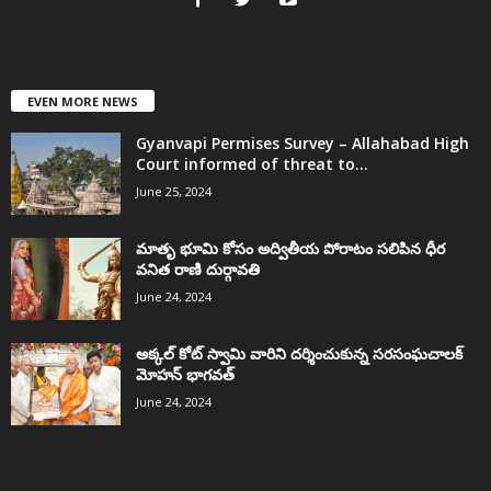
EVEN MORE NEWS
Gyanvapi Permises Survey – Allahabad High
Court informed of threat to...
June 25, 2024
మాతృ భూమి కోసం అద్వితీయ పోరాటం సలిపిన ధీర
వనిత రాణి దుర్గావతి
June 24, 2024
అక్కల్‌ కోట్‌ స్వామి వారిని దర్శించుకున్న సరసంఘచాలక్
మోహన్ భాగవత్
June 24, 2024