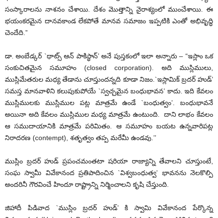
సంస్కారాలను నాశనం చేశాయి. దేశం మొత్తాన్ని నైరాశ్యంలో ముంచేశాయి. ఈ
భయంకరమైన దానవకాండ లేకపోతే మానవ సమాజం ఇప్పటికి ఎంతో అభివృద్ధి
చెందేది.”
డా. అంబేడ్కర్ `థాట్స్ ఆన్ పాకిస్థాన్’ అనే పుస్తకంలో ఇలా అన్నారు – “ఇస్లాం ఒక
సంకుచితమైన సమూహం (closed corporation). అది ముస్లిములు,
ముస్లిమేతరుల మధ్య తేడాను చూస్తుందన్నది కూడా నిజం.`ఇస్లామిక్ బ్రదర్ హుడ్’
సమస్త మానవాళిని కలుపుకుపోయే `స్వచ్చమైన బంధుభావన’ కాదు. ఇది కేవలం
ముస్లిములకు ముస్లిముల పట్ల మాత్రమే ఉండే `బంధుత్వం’. బంధుభావనే
అయినా అది కేవలం ముస్లిముల మధ్య మాత్రమే ఉంటుంది. దాని లాభం కేవలం
ఆ సముదాయానికి మాత్రమే పరిమితం. ఆ సమూహం బయట ఉన్నవారిపట్ల
నిరాదరణ (contempt), శతృత్వం తప్ప మరేమీ ఉండవు.’’
ముస్లిం బ్రదర్ హుడ్ ప్రపంచమంతటా షరియా రాజ్యాన్ని తేవాలని చూస్తుంటే,
సంఘ స్వామీ వివేకానంద ప్రతిపాదించిన `విశ్వబంధుత్వ’ భావనను నెలకొల్పి
అందరినీ గౌరవించే హిందూ రాష్ట్రాన్ని నిర్మించాలని కృషి చేస్తుంది.
జిహాదీ పిడివాద `ముస్లిం బ్రదర్ హుడ్’ కి స్వామి వివేకానంద పేర్కొన్న