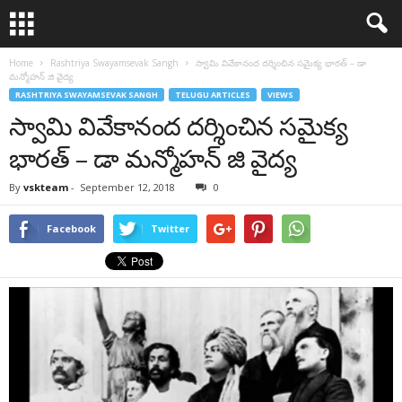
Home
Rashtriya Swayamsevak Sangh
స్వామి వివేకానంద దర్శించిన సమైక్య భారత్ – డా
మన్మోహన్ జి వైద్య
RASHTRIYA SWAYAMSEVAK SANGH
TELUGU ARTICLES
VIEWS
స్వామి వివేకానంద దర్శించిన సమైక్య
భారత్ – డా మన్మోహన్ జి వైద్య
By
vskteam
-
September 12, 2018
0
Facebook
Twitter