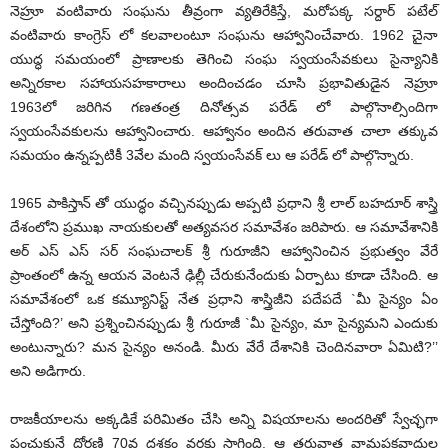
నెహ్రూ వంటివారు సంఘను తీవ్రంగా వ్యతిరేకిస్తే, మరోపక్క సర్దార్ పటేల్
వంటివారు కాంగ్రెస్ లో కలవాలంటూ సంఘను ఆహ్వానించేవారు. 1962 చైనా
యుద్ధ సమయంలో ప్రాణాలకు తెగించి సంఘ స్వయంసేవకులు సైన్యానికి
అన్నిరకాల సహాయసహకారాలు అందించడం చూసి ప్రభావితుడైన నెహ్రూ
1963లో జరిగిన గణతంత్ర దినోత్సవ పరేడ్ లో పాల్గొనాల్సిందిగా
స్వయంసేవకులను ఆహ్వానించారు. ఆహ్వానం అందిన తరువాత చాలా తక్కువ
సమయం ఉన్నప్పటికీ 3వేల మంది స్వయంసేవక్ లు ఆ పరేడ్ లో పాల్గొన్నారు.
1965 పాకిస్తాన్ తో యుద్ధం వచ్చినప్పుడు అప్పటి ప్రధాని శ్రీ లాల్ బహదూర్ శాస్త్రి
దేశంలోని ప్రముఖ నాయకులతో అత్యవసర సమావేశం జరిపారు. ఆ సమావేశానికి
అర్ ఎస్ ఎస్ సర్ సంఘచాలక్ శ్రీ గురూజీని ఆహ్వానించిన ప్రభుత్వం వేరే
ప్రాంతంలో ఉన్న ఆయన వెంటనే ఢిల్లీ చేరుకునేందుకు ఏర్పాటు కూడా చేసింది. ఆ
సమావేశంలో ఒక కమ్యూనిస్ట్ నేత ప్రధాని శాస్త్రిజీని పదేపదే `మీ సైన్యం ఏం
చేస్తోంది?’ అని ప్రశ్నించినప్పుడు శ్రీ గురూజీ `మీ సైన్యం, మా సైన్యమని ఎందుకు
అంటున్నారు? మన సైన్యం అనండి. మీరు వేరే దేశానికి చెందినవారా ఏమిటి?’’
అని అడిగారు.
రాజకీయాలను అక్కడికే పరిమితం చేసి అన్ని విషయాలను అందరితో స్వేచ్ఛగా
పంచుకునే ధోరణి 70వ దశకం వరకు సాగింది. ఆ తరువాత వామపక్షవాదుల