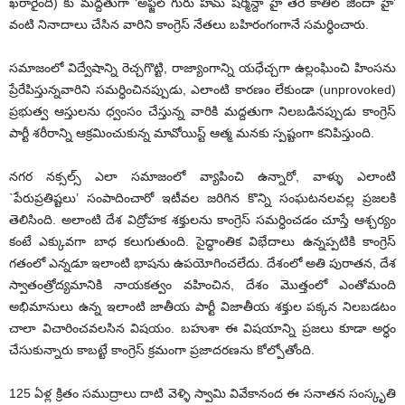
ఖరారైంది) కు మద్దతుగా ‘అఫ్జల్ గురు హమ్ షర్మిన్దా హై తెరే కాతిల్ జిందా హై’
వంటి నినాదాలు చేసిన వారిని కాంగ్రెస్ నేతలు బహిరంగంగానే సమర్ధించారు.
సమాజంలో విద్వేషాన్ని రెచ్చగొట్టి, రాజ్యాంగాన్ని యధేచ్చగా ఉల్లంఘించి హింసను
ప్రేరేపిస్తున్నవారిని సమర్ధించినప్పుడు, ఎలాంటి కారణం లేకుండా (unprovoked)
ప్రభుత్వ ఆస్తులను ధ్వంసం చేస్తున్న వారికి మద్దతుగా నిలబడినప్పుడు కాంగ్రెస్
పార్టీ శరీరాన్ని ఆక్రమించుకున్న మావోయిస్ట్ ఆత్మ మనకు స్పష్టంగా కనిపిస్తుంది.
నగర నక్సల్స్ ఎలా సమాజంలో వ్యాపించి ఉన్నారో, వాళ్ళు ఎలాంటి
`పేరుప్రతిష్టలు’ సంపాదించారో ఇటీవల జరిగిన కొన్ని సంఘటనలవల్ల ప్రజలకి
తెలిసింది. అలాంటి దేశ విద్రోహక శక్తులను కాంగ్రెస్ సమర్ధించడం చూస్తే ఆశ్చర్యం
కంటే ఎక్కువగా బాధ కలుగుతుంది. సైద్ధాంతిక విభేదాలు ఉన్నప్పటికి కాంగ్రెస్
గతంలో ఎన్నడూ ఇలాంటి భాషను ఉపయోగించలేదు. దేశంలో అతి పురాతన, దేశ
స్వాతంత్రోద్యమానికి నాయకత్వం వహించిన, దేశం మొత్తంలో ఎంతోమంది
అభిమానులు ఉన్న ఇలాంటి జాతీయ పార్టీ విజాతీయ శక్తుల పక్కన నిలబడటం
చాలా విచారించవలసిన విషయం. బహుశా ఈ విషయాన్ని ప్రజలు కూడా అర్ధం
చేసుకున్నారు కాబట్టే కాంగ్రెస్ క్రమంగా ప్రజాదరణను కోల్పోతోంది.
125 ఏళ్ల క్రితం సముద్రాలు దాటి వెళ్ళి స్వామి వివేకానంద ఈ సనాతన సంస్కృతి