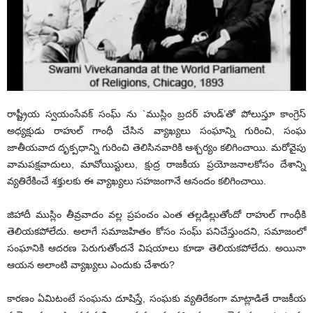
రాష్ట్రీయ స్వయంసేవక్ సంఘ్ ను `ముస్లిం బ్రదర్ హుడ్’తో పోలుస్తూ కాంగ్రెస్
అధ్యక్షుడు రాహుల్ గాంధీ చేసిన వ్యాఖ్యలు సంఘాన్ని గురించి, సంఘ
జాతీయవాద దృక్పధాన్ని గురించి తెలిసినవారికి ఆశ్చర్యం కలిగించాయి. మరోవైపు
వామపక్షవాదులు, మావోయిస్టులు, క్షుద్ర రాజకీయ ప్రయోజనాలకోసం దేశాన్ని
వ్యతిరేకించే శక్తులకు ఈ వ్యాఖ్యలు సహజంగానే ఆనందం కలిగించాయి.
జిహాదీ ముస్లిం తీవ్రవాదం వల్ల ప్రపంచం ఎంత తల్లడిల్లుతోందో రాహుల్ గాంధీకి
తెలియకపోలేదు. అలాగే సమాజహితం కోసం సంఘ్ పనిచేస్తుందని, సమాజంలో
సంఘానికి ఆదరణ పెరుగుతోందనే విషయాలు కూడా తెలియకపోలేదు. అయినా
ఆయన అలాంటి వ్యాఖ్యలు ఎందుకు చేశారు?
కారణం ఏమిటంటే సంఘను దూషిస్తే, సంఘకు వ్యతిరేకంగా మాట్లాడితే రాజకీయ