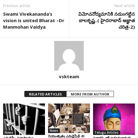
Previous article
Next article
Swami Vivekananda’s
విమోచనోద్యమానికి నడుంగట్టిన
vision is united Bharat –Dr
బాలకృష్ణ..( హైదరాబాద్ అజ్ఞాత
Manmohan Vaidya
చరిత్ర-2)
vskteam
RELATED ARTICLES
MORE FROM AUTHOR
News
News
Telugu Articles
నియంతృత్వ ఎమర్జెన్సీకి 49
ఎమర్జెన్సీ: ప్రజాస్వామ్య
ప్రజాకవి, భక్తి ఉద్యమకారుడు,