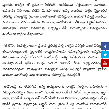
ప్రభావం కాంగ్రెస్ లో క్రమంగా పెరిగింది. ఇతరులను శత్రువులుగా చూడటం,
అసహనం పెరిగాయి. బిజెపి మినహా ఇతర అన్ని రాజకీయ పార్టీల సైద్ధాంతిక
ధోరణిపై కమ్యూనిస్ట్ ప్రభావం ఇంతో అంతో కనిపిస్తుంది. అందుకనే స్వార్ధ రాజకీయ
ప్రయోజనాల కోసం జాతీయ విలువలు, ఆలోచనలను తీవ్రంగా వ్యతిరేకించడం,
వామపక్షాల ద్వారా సమాజాన్ని విచ్ఛిన్నం చేసే ప్రయత్నాలను సమర్ధించడం
వంటివి ఈ పార్టీలు చేస్తుంటాయి.
గత కొన్ని సంవత్సరాలుగా ప్రధాన ప్రతిపక్ష పార్టీ కాంగ్రెస్ పరిస్థితి ఎంత విచిత్రంగా
తయారయ్యిందంటే సైద్ధాంతిక కార్యకలాపాలను కమ్యూనిస్టులకు అప్పగించిన
తరువాత ఆ పార్టీ `శరీరం’లో మావోయిస్ట్ `ఆత్మ’ ప్రవేశించింది. ఎందుకు ఇలా
అనిపిస్తోందంటే ఇటీవల సంఘ గురించి రాహుల్ చేసిన అభ్యంతరకరమైన,
అవమానకరమైన వ్యాఖ్యలను సమర్ధిస్తూ వివిధ పత్రికల్లో వ్యాసాలు వ్రాసిన
వారంతా మావోయిస్ట్ మద్దతుదారులు, కమ్యూనిస్ట్ సమర్ధకులే.
మావోయిస్ట్ లు లేవదీసిన అన్ని ఉద్యమాలను కాంగ్రెస్ పూర్తిగా, బహిరంగంగా
సమర్ధించిందన్నది నిజం కాదా? `భారత్ తెరే టుక్ డే హోంగే, ఇన్షా అల్లా, ఇన్షా
అల్లా, భారత్ కీ బర్బాది తక్ జంగ్ రహేగీ’ వంటి నినాదాలు, భారత పార్లమెంట్ పై
దాడికి ప్రధాన కుట్రదారైన అఫ్జల్ గురు (ఇతనికి శిక్ష యూపీఏ హయాంలోనే