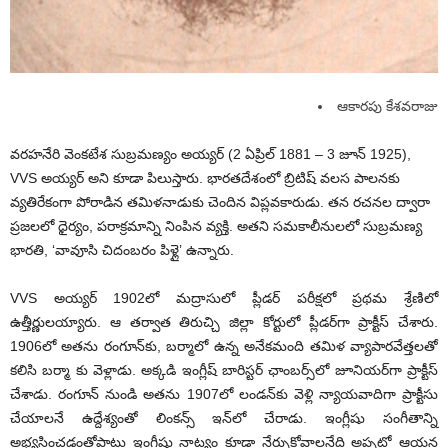
ఆకారపు కేశవరాజు
వరహనేరి వెంకటేశ సుబ్రమణ్యం అయ్యర్ (2 ఏప్రిల్ 1881 – 3 జూన్ 1925),
VVS అయ్యర్ అని కూడా పిలుస్తారు. భారతదేశంలో బ్రిటిష్ వలస పాలనకు
వ్యతిరేకంగా పోరాడిన తమిళనాడుకు చెందిన విప్లవకారుడు. తన రచనల ద్వారా
ప్రజలలో ధైర్యం, పరాక్రమాన్ని నింపిన వ్యక్తి. అతని సమకాలీనులలో సుబ్రమణ్య
భారతి, ‘వావూసి చిదంబరం పిళ్లై’ ఉన్నారు.
VVS అయ్యర్ 1902లో మద్రాసులో ప్లీడర్ పరీక్షలో ప్రథమ శ్రేణిలో
ఉత్తీర్ణులయ్యారు. ఆ తర్వాత తిరుచ్చి జిల్లా కోర్టులో ప్లీడర్‌గా ప్రాక్టీస్ చేశారు.
1906లో అతను రంగూన్‌కు, బర్మాలో ఉన్న అనేకమంది తమిళ వ్యాపారవేత్తలతో
కలిసి బర్మా కు వెళ్లాడు. అక్కడి ఇంగ్లీష్ బారిస్టర్ ఛాంబర్స్‌లో జూనియర్‌గా ప్రాక్టీస్
చేశాడు. రంగూన్ నుండి అతను 1907లో లండన్‌కు వెళ్లి న్యాయవాదిగా ప్రాక్టీసు
చేయాలనే ఉద్దేశ్యంతో లింకన్స్ ఇన్‌లో చేరాడు. ఇంగ్లీషు సంగీతాన్ని
అభ్యసించడంతోపాటు ఇంగ్లీషు నాట్యం కూడా నేర్చుకోవాలనేది అప్పట్లో ఆయన