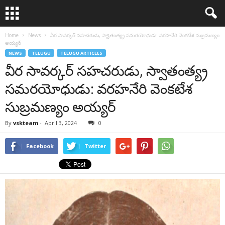
Home
News
వీర సావర్కర్ సహచరుడు, స్వాతంత్య్ర‌ సమరయోధుడు: వరహనేరి వెంకటేశ సుబ్రమణ్యం
అయ్యర్
NEWS
TELUGU
TELUGU ARTICLES
వీర సావర్కర్ సహచరుడు, స్వాతంత్య్ర‌
సమరయోధుడు: వరహనేరి వెంకటేశ
సుబ్రమణ్యం అయ్యర్
By
vskteam
-
April 3, 2024
0
Facebook
Twitter