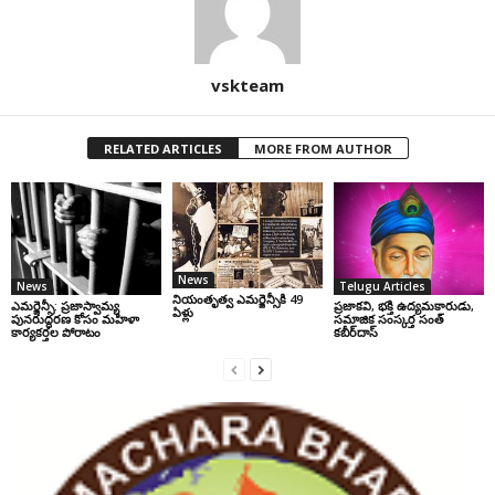
vskteam
RELATED ARTICLES
MORE FROM AUTHOR
News
News
Telugu Articles
నియంతృత్వ ఎమర్జెన్సీకి 49
ఎమర్జెన్సీ: ప్రజాస్వామ్య
ప్రజాకవి, భక్తి ఉద్యమకారుడు,
ఏళ్లు
పునరుద్ధరణ కోసం మహిళా
సమాజిక సంస్కర్త సంత్‌
కార్యకర్తల పోరాటం
కబీర్‌దాస్‌