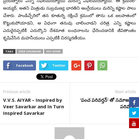
ప్రయత్నాలు ఎన్నో సఫలమయ్యాయి మరెన్నో విఫలమయ్యాయి. ఈ క్రమంలో
అయ్యర్, అతని మిత్రుడు సుబ్రమణ్య భారతిని ఆంగ్లేయులు మరిన్ని కష్టాల పాలు
చేశారు. పాండిచ్చేరిలో తన కూతుర్ని రక్షించే క్రమంలో తాను ఒక జలపాతంలో
కొట్టుకుపోయాడని, ఆ విధంగా తనువు చాలించాడని చరిత్ర. ఎన్ని కష్టాలు
ఎదురైనప్పటికీ ఎదుర్కొని దేశమాత బంధనాలను ఛేదించడానికి జీవితాంతం
కృషిచేసిన మహనీయులు ఎప్ప‌టికీ చిర‌స్మ‌ర‌ణీయం.
TAGS
VEER SAVARKAR
VVS AIYAR
Facebook
Twitter
Previous article
Next article
V.V.S. AIYAR – Inspired by
‘పంచ ప‌రివ‌ర్త‌న్’ తో స‌మాజంలో
Veer Savarkar and In Turn
పరివర్తన
Inspired Savarkar