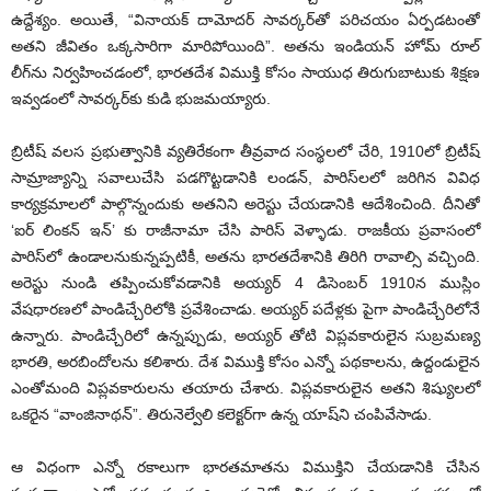
ఉద్దేశ్యం. అయితే, “వినాయక్ దామోదర్ సావర్కర్‌తో పరిచయం ఏర్పడటంతో
అతని జీవితం ఒక్కసారిగా మారిపోయింది”. అతను ఇండియన్ హోమ్ రూల్
లీగ్‌ను నిర్వహించడంలో, భారతదేశ విముక్తి కోసం సాయుధ తిరుగుబాటుకు శిక్షణ
ఇవ్వడంలో సావర్కర్‌కు కుడి భుజమయ్యారు.
బ్రిటీష్ వలస ప్రభుత్వానికి వ్యతిరేకంగా తీవ్రవాద సంస్థలలో చేరి, 1910లో బ్రిటీష్
సామ్రాజ్యాన్ని సవాలుచేసి పడగొట్టడానికి లండన్, పారిస్‌లలో జరిగిన వివిధ
కార్యక్రమాలలో పాల్గొన్నందుకు అతనిని అరెస్టు చేయడానికి ఆదేశించింది. దీనితో
‘ఐర్ లింకన్ ఇన్‌’ కు రాజీనామా చేసి పారిస్‌ వెళ్ళాడు. రాజకీయ ప్రవాసంలో
పారిస్‌లో ఉండాలనుకున్నప్పటికీ, అతను భారతదేశానికి తిరిగి రావాల్సి వచ్చింది.
అరెస్టు నుండి తప్పించుకోవడానికి అయ్యర్ 4 డిసెంబర్ 1910న ముస్లిం
వేషధారణలో పాండిచ్చేరిలోకి ప్రవేశించాడు. అయ్యర్ పదేళ్లకు పైగా పాండిచ్చేరిలోనే
ఉన్నారు. పాండిచ్చేరిలో ఉన్నప్పుడు, అయ్యర్ తోటి విప్లవకారులైన సుబ్రమణ్య
భారతి, అరబిందోలను కలిశారు. దేశ విముక్తి కోసం ఎన్నో పథకాలను, ఉద్దండులైన
ఎంతోమంది విప్లవకారులను తయారు చేశారు. విప్లవకారులైన అతని శిష్యులలో
ఒకరైన “వాంజినాథన్”. తిరునెల్వేలి కలెక్టర్‌గా ఉన్న యాష్‌ని చంపివేసాడు.
ఆ విధంగా ఎన్నో రకాలుగా భారతమాతను విముక్తిని చేయడానికి చేసిన