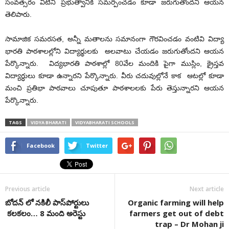
సంవత్సరం వీటిని ప్రభుత్వానికి సమర్పించడం కూడా జరుగుతోందని ఆయన
తెలిపారు.
సామాజిక సమరసత, అన్నీ మతాలను సమానంగా గౌరవించడం వంటివి విద్యా
భారతి పాఠశాలల్లోని విద్యార్థులకు అలవాటు చేయడం జరుగుతోంద‌ని ఆయ‌న
పేర్కొన్నారు. విద్య‌భార‌తి పాఠశాల్లో 80వేల మందికి పైగా ముస్లిం, క్రైస్తవ
విద్యార్ధులు కూడా ఉన్నార‌ని పేర్కొన్నారు. వీరు చదువుల్లోనే కాక ఆటల్లో కూడా
మంచి ప్రతిభా పాఠ‌వాలు చూపుతూ పాఠశాలలకు పేరు తెస్తున్నార‌ని ఆయ‌న
పేర్కొన్నారు.
TAGS
VIDYA BHARATI
VIDYABHARATI SCHOOLS
Facebook
Twitter
Previous article
Next article
బోద‌న్ లో న‌‌కిలీ పాస్‌పోర్టులు
Organic farming will help
క‌ల‌క‌లం… 8 మంది అరెస్టు
farmers get out of debt
trap – Dr Mohan ji