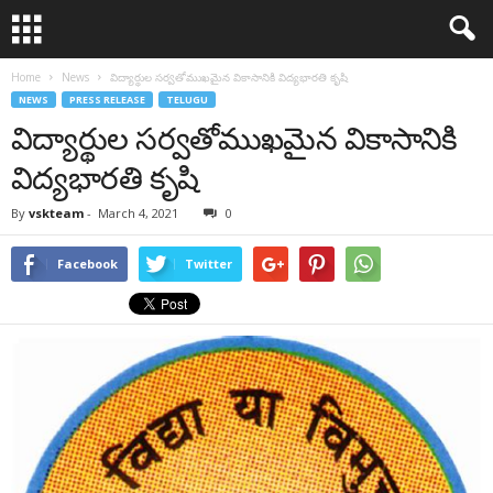
Home
News
విద్యార్థుల సర్వతోముఖమైన వికాసానికి విద్యభారతి కృషి
NEWS
PRESS RELEASE
TELUGU
విద్యార్థుల సర్వతోముఖమైన వికాసానికి
విద్యభారతి కృషి
By
vskteam
-
March 4, 2021
0
Facebook
Twitter