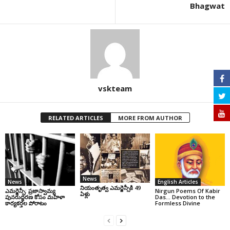
Bhagwat
vskteam
RELATED ARTICLES
MORE FROM AUTHOR
News
News
English Articles
నియంతృత్వ ఎమర్జెన్సీకి 49
ఎమర్జెన్సీ: ప్రజాస్వామ్య
Nirgun Poems Of Kabir
ఏళ్లు
పునరుద్ధరణ కోసం మహిళా
Das… Devotion to the
కార్యకర్తల పోరాటం
Formless Divine