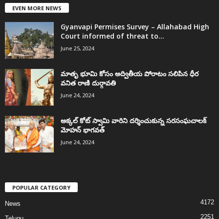
EVEN MORE NEWS
Gyanvapi Permises Survey – Allahabad High
Court informed of threat to...
June 25, 2024
మాతృ భూమి కోసం అద్వితీయ పోరాటం సలిపిన ధీర
వనిత రాణి దుర్గావతి
June 24, 2024
అక్కల్‌ కోట్‌ స్వామి వారిని దర్శించుకున్న సరసంఘచాలక్
మోహన్ భాగవత్
June 24, 2024
POPULAR CATEGORY
4172
News
2251
Telugu