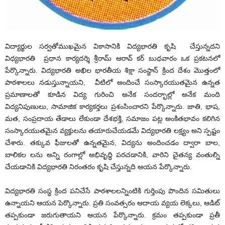
విద్యార్థుల సర్వతోముఖమైన వికాసానికి విద్యభారతి కృషి చేస్తున్న‌ద‌ని
విధ్యభారతి ప్రధాన కార్యదర్శి శ్రీరామ్ ఆరావ్ కర్ బుధ‌వారం ఒక ప్ర‌క‌ట‌న‌లో
పేర్కొన్నారు. విద్యభారతి అఖిల భారతీయ శిక్షా సంస్థాన్ క్రింద దేశం మొత్తంలో
పాఠశాలలు నడుస్తున్నాయ‌ని, వీటిలో అందించే సంస్కారయుతమైన ఉన్నత
ప్రమాణాలతో కూడిన విద్య గురించి అనేక సందర్భాల్లో అనేక మంది
విద్యనిపుణులు, సామాజిక కార్యకర్తలు ప్రశంసించార‌ని పేర్కొన్నారు. జాతి, భాష,
మత, సంప్రదాయ తేడాలు లేకుండా దేశభక్తి, సమాజం పట్ల అంకితభావం కలిగిన
సంస్కారయుతమైన వ్యక్తులను తయారుచేయడమే విద్య‌భార‌తి లక్ష్యం అని స్ప‌ష్టం
చేశారు. తక్కువ ఫీజులతో ఉన్నతమైన, విద్యను అందించడం ద్వారా బాల,
బాలికల ల‌ను అన్ని రంగాల్లో అభివృద్ధి పరచడానికి, వారిని చైతన్య వంతుల్ని
చేయ‌డానికి విద్యభారతి నిరంత‌రం కృషి చేస్తున్నది ఆయ‌న పేర్కొన్నారు.
విద్య‌భార‌తి సంస్థ క్రింద పనిచేసే పాఠశాలలన్నింటికి గుర్తింపు పొందిన సమితులు
ఉన్నాయ‌ని ఆయ‌న పెర్కొన్నారు. ప్రతి సంవత్సరం ఆదాయ వ్యయ లెక్కలు, ఆడిట్
తప్పకుండా జరుగుతాయ‌ని ఆయ‌న పేర్కొన్నారు. క్రమం తప్పకుండా ప్రతీ