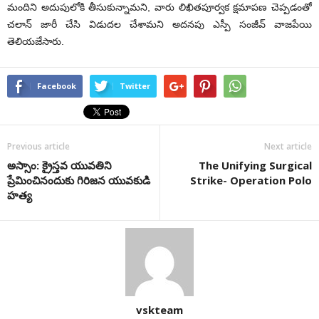
మందిని అదుపులోకి తీసుకున్నామని, వారు లిఖితపూర్వక క్షమాపణ చెప్పడంతో
చలాన్ జారీ చేసి విడుదల చేశామని అదనపు ఎస్పీ సంజీవ్ వాజపేయి
తెలియజేసారు.
Facebook
Twitter
Previous article
Next article
అస్సాం: క్రైస్త‌వ యువ‌తిని
The Unifying Surgical
ప్రేమించినందుకు గిరిజ‌న యువ‌కుడి
Strike- Operation Polo
హ‌త్య
vskteam