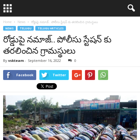
Home
News
రోడ్డుపై న‌మాజ్.. పోలీసు స్టేషన్ కు తరలించిన గ్రామస్థులు
NEWS
TELUGU
TELUGU ARTICLES
రోడ్డుపై న‌మాజ్.. పోలీసు స్టేషన్ కు
తరలించిన గ్రామస్థులు
By
vskteam
-
September 16, 2022
0
Facebook
Twitter