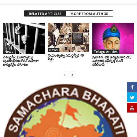
RELATED ARTICLES
MORE FROM AUTHOR
News
News
Telugu Articles
నియంతృత్వ ఎమర్జెన్సీకి 49
ఎమర్జెన్సీ: ప్రజాస్వామ్య
ప్రజాకవి, భక్తి ఉద్యమకారుడు,
ఏళ్లు
పునరుద్ధరణ కోసం మహిళా
సమాజిక సంస్కర్త సంత్‌
కార్యకర్తల పోరాటం
కబీర్‌దాస్‌