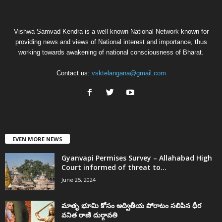
Vishwa Samvad Kendra is a well known National Network known for
providing news and views of National interest and importance, thus
working towards awakening of national consciousness of Bharat.
Contact us:
vsktelangana@gmail.com
EVEN MORE NEWS
Gyanvapi Permises Survey – Allahabad High
Court informed of threat to...
June 25, 2024
మాతృ భూమి కోసం అద్వితీయ పోరాటం సలిపిన ధీర
వనిత రాణి దుర్గావతి