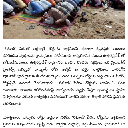
‘నమాజ్’ పేరుతో అర్ధరాత్రి రోడ్డును ఆక్రమించి రవాణా వ్యవస్థకు ఆటంకం
కలిగించిన వ్యక్తులను గ్రామస్థులు పోలీసులకు అప్పగించిన ఘటన ఉత్తరప్రదేశ్ లో
చోటుచేసుకుంది. ఉత్త‌ర‌ప్ర‌దేశ్‌ రాష్ట్రానికి చెందిన కొందరు వ్యక్తులు ఒక ప్రయివేట్
ట్రావెల్స్ బస్సులో రాజస్థాన్ లోని అజ్మీర్ కు వెళ్తూ రాత్రిపూట దారిలోని
షాజహాన్‌పూర్‌ గ్రామానికి చేరుకున్నారు. తమ బస్సును రోడ్డుకు అడ్డంగా నిలిపివేసి,
రోడ్డుపైనే నమాజ్ చేయసాగారు. ‘నమాజ్’ పేరిట రోడ్డును ఆక్రమించి ప్రజా
రవాణాకు ఆటంకం కలిగించడంపై అభ్యంతరం వ్యక్తం చేస్తూ గ్రామస్థులు స్థానిక
విశ్వహిందూ పరిషద్ కార్యకర్తల సహాయంతో వారిని నేరుగా తిల్హార్ పోలీస్ స్టేషన్‌కు
త‌ర‌లించారు
యాత్రికులు బస్సును రోడ్డు అడ్డంగా నిలిపి, ‘నమాజ్’ పేరిట రోడ్డును ఆక్రమించి
ప్రజలకు ఇబ్బందులు సృష్టించడం ద్వారా చ‌ట్టాన్ని ఉల్లంఘించిన ఘటనలో 18