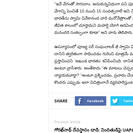
“ఇదే వేగంతో సాగుదాం. అనుకున్నవిధంగా పని పూర్
వేగాన్ని పెంచితే 10 నుంచి 15 సంవత్సరాలే అన
భారత్‌ను స్వామి వివేకానంద వారి మనోనేత్రాలతో 
జీవిత కాలంలో చూస్తామని మహర్షి యోగి అరవిందుల
మనందరి సంకల్పంగా కూడా” అని వారు తెలిపారు
ఉపన్యాసంలో పూజ్య సర్ సంఘచాలక్ జీ స్వామి వి
దానిని త్వరితంగా సాధించడం గురించి మాత్రమే 
ప్రస్తావించని `అఖండ భారతం’ కనిపించింది. దా
అంటూ వ్రాసేశారు. అంతేకాదు “ఈ మాటలు చెప్పడ
న్యాయమూర్తా? “అంటూ ప్రశ్నించడం, ప్రచారం చ
కొందరు ఎప్పుడు ఇలా విచిత్రంగానే వ్యవహరిస్తుంట
SHARE
Facebook
Twitt
Previous article
గోరఖ్‌నాథ్ దేవస్థానం దాడి: నిందితుడిపై UAP