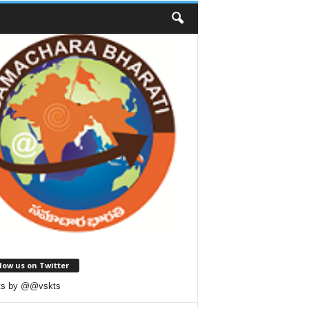
low us on Twitter
ts by @@vskts