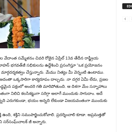
ED
ుల వేదాంత సమ్మేళనం చివరి రోజైన ఏప్రిల్ 13వ తేదీన రాష్ట్రీయ
్ భగవత్‌జీ సభికులను ఉద్దేశించి ప్రసంగిస్తూ “ఒక ప్రయోజనం
ార్గదర్శకత్వం చేస్తున్నారు. మేము నిత్యం మీ వెన్నంటి ఉంటాము.
ంతా ఒక్కసారిగా కార్యరూపం దాల్చదు. నా దగ్గర ఏమీ లేదు, ప్రజల
సిద్ధమైన పక్షంలో అందరి గతి మారిపోతుంది. ఆ దిశగా మేం సన్నాహాలు
ంగా నిలిచి కలసికట్టుగా సరిగ్గా అలాగే ముందుకు సాగుదాం. అదే
న్నది ఎరుగకుండా, భయం అన్నది లేకుండా విజయవంతంగా ముందుకు
ది, శక్తిని సముపార్జించుకోవాలి. ప్రదర్శించాలి కూడా. అప్రమత్తతో
 సర్‌సంఘ్‌చాలక్ జీ అన్నారు.