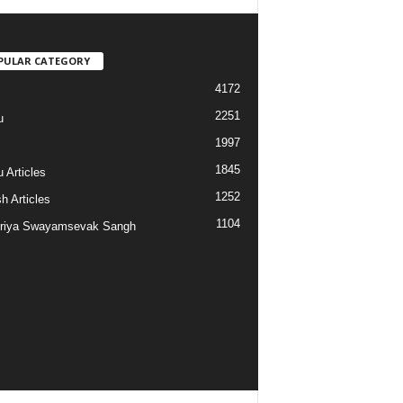
PULAR CATEGORY
4172
2251
u
1997
s
1845
 Articles
1252
h Articles
1104
riya Swayamsevak Sangh