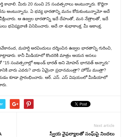
తి కావాలి. మీరు 20 నుంచి 25 సంవత్సరాలు అంటున్నారు. కొద్దిగా
ి నేను అంటున్నాను. ఏ భవ్య భారతాన్ని మనం కోరుకుంటున్నామో అదే
వీక్షించారు. ఆ ఉజ్వల భారతాన్ని ఇదే దేహంతో, మన నేత్రాలతో, ఇదే
ు భవిష్యవాణి వినిపించారు. అదే నా శుభాకాంక్ష, మీ ఆకాంక్ష,
.
వేకానంద, మహర్షి అరవిందులు దర్శించిన ఉజ్వల భారతాన్ని గురించి,
మాట్లాడారు. కానీ మీడియాలో కొందరికి మాత్రం ఆయన అసలు
నితో “15 సంవత్సరాల్లో అఖండ్ భారత్ అని మోహన్ భాగవత్ అన్నారు”
ానికి వారు ఎవరు? వారు ఏమైనా ప్రధానమంత్రా? హోమ్ మంత్రా?
ేయడం కూడా ప్రారంభించారు. ఆర్. ఎస్. ఎస్ విషయంలో మీడియాలో
ారు.
er
Next article
A
స్వీయ వైఫల్యాలతో సంఘ్‌పై నిందలు