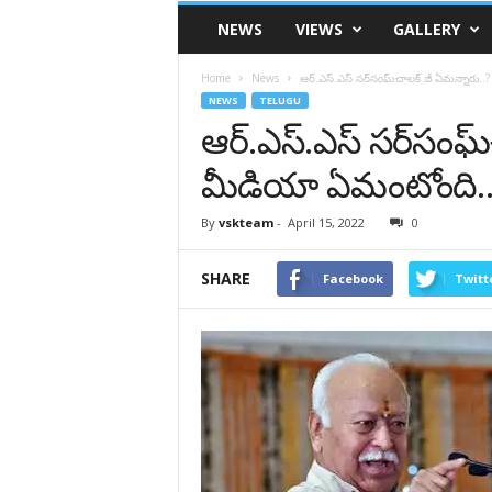
VSK
NEWS
VIEWS
GALLERY
Telangana
Home
News
ఆర్.ఎస్.ఎస్ సర్‌సంఘ్‌చాలక్ జీ ఏమన్నారు.
NEWS
TELUGU
ఆర్.ఎస్.ఎస్ సర్‌సంఘ్
మీడియా ఏమంటోంది.
By
vskteam
-
April 15, 2022
0
SHARE
Facebook
Twitt