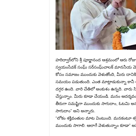
హరిద్వార్‌లోని శ్రీ పూర్ణానంద ఆశ్రమంలో ఆరు రోజ
స్వయంసేవక్ సంఘ్ సర్‌సంఘ్‌చాలక్ మాననీయ మోహన
కోసం సమాజం ముందుకు వెళుతోంది, మీరు దానికి మ
సమయం పడుతుంది. ఎంత మాట్లాడుకున్నా కానీ అద
దగ్గర ఉంది. వారి చేతిలో అంకుశం ఉన్నది. వారు 
చేస్తున్నాం. మీరు కూడా చేయండి. మనం ఆదర్శవంత
తీరుగా సమష్టిగా ముందుకు సాగుదాం, ఓటమి అ
సాగుదాం” అని అన్నారు.
“లోకం శక్తివంతుల మాట వింటుంది. మనకంటూ శక్తి ఉం
ముందుకు సాగాలి. ఆలాగే వెళుతున్నాం కూడా” అని