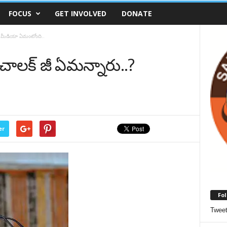
FOCUS
GET INVOLVED
DONATE
.? మీడియా ఏమంటోంది..
‌చాలక్ జీ ఏమన్నారు..?
.
er
Fol
Twee