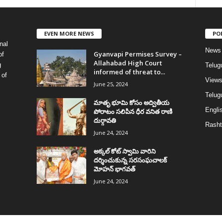
EVEN MORE NEWS
PO
nal
News
Gyanvapi Permises Survey –
of
Allahabad High Court
g
Telug
informed of threat to...
 of
View
June 25, 2024
Telugu
మాతృ భూమి కోసం అద్వితీయ
Englis
పోరాటం సలిపిన ధీర వనిత రాణి
దుర్గావతి
Rasht
June 24, 2024
అక్కల్‌ కోట్‌ స్వామి వారిని
దర్శించుకున్న సరసంఘచాలక్
మోహన్ భాగవత్
June 24, 2024