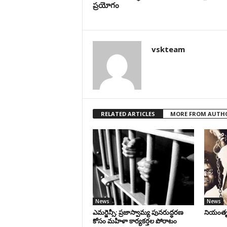
ప్రయోగం
vskteam
RELATED ARTICLES
MORE FROM AUTH
News
News
ఎమర్జెన్సీ: ప్రజాస్వామ్య పునరుద్ధరణ
నియంతృత్
కోసం మహిళా కార్యకర్తల పోరాటం