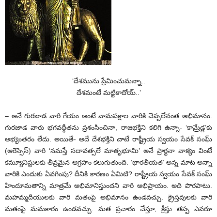
‘దేశమును ప్రేమించుమన్నా..
దేశమంటే మట్టికాదోయ్..’
– అనే గురజాడ వారి గేయం అంటే వామపక్షాల వారికి చెప్పలేనంత అభిమానం.
గురజాడ వారు భగవద్గీతను ప్రశంసించినా, రాజభక్తిని కలిగి ఉన్నా- ‘కామ్రేడ్ల’కు
అభ్యంతరం లేదు. అయితే- అదే దేశభక్తిని చాటే రాష్ట్రీయ స్వయం సేవక్ సంఘ్
(ఆరెస్సెస్) వారి ‘నమస్తే సదావత్సలే మాతృభూమి’ అనే ప్రార్థనా వాక్యం వింటే
కమ్యూనిస్టులకు తీవ్రమైన ఆగ్రహం కలుగుతుంది. ‘భారతీయత’ అన్న మాట అన్నా
వారికి ఎందుకు ఏవగింపు? దీనికి కారణం ఏమిటి? రాష్ట్రీయ స్వయం సేవక్ సంఘ్
హిందూమతాన్ని మాత్రమే అభిమానిస్తుందని వారి అభిప్రాయం. అది పొరపాటు.
మహమ్మదీయులకు వారి మతంపై అభిమానం ఉండవచ్చు. క్రైస్తవులకు వారి
మతంపై మమకారం ఉండవచ్చు. మత ప్రచారం చేస్తూ, క్రీస్తు తప్ప ఎవరూ