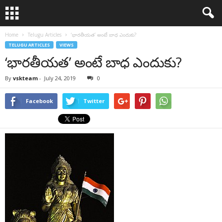
Home
Telugu Articles
‘భారతీయత’ అంటే బాధ ఎందుకు?
TELUGU ARTICLES
VIEWS
‘భారతీయత’ అంటే బాధ ఎందుకు?
By
vskteam
-
July 24, 2019
0
Facebook
Twitter