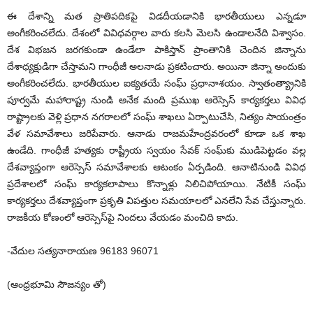
ఈ దేశాన్ని మత ప్రాతిపదికపై విడదీయడానికి భారతీయులు ఎన్నడూ
అంగీకరించలేదు. దేశంలో వివిధవర్గాల వారు కలసి మెలసి ఉండాలనేది విశ్వాసం.
దేశ విభజన జరగకుండా ఉండేలా పాకిస్తాన్ ప్రాంతానికి చెందిన జిన్నాను
దేశాధ్యక్షుడిగా చేస్తామని గాంధీజీ అలనాడు ప్రకటించారు. అయినా జిన్నా అందుకు
అంగీకరించలేదు. భారతీయుల ఐక్యతయే సంఘ్ ప్రధానాశయం. స్వాతంత్య్రానికి
పూర్వమే మహారాష్ట్ర నుండి అనేక మంది ప్రముఖ ఆరెస్సెస్ కార్యకర్తలు వివిధ
రాష్ట్రాలకు వెళ్లి ప్రధాన నగరాలలో సంఘ్ శాఖలు ఏర్పాటుచేసి, నిత్యం సాయంత్రం
వేళ సమావేశాలు జరిపేవారు. ఆనాడు రాజమహేంద్రవరంలో కూడా ఒక శాఖ
ఉండేది. గాంధీజీ హత్యకు రాష్ట్రీయ స్వయం సేవక్ సంఘ్‌కు ముడిపెట్టడం వల్ల
దేశవ్యాప్తంగా ఆరెస్సెస్ సమావేశాలకు ఆటంకం ఏర్పడింది. ఆనాటినుండి వివిధ
ప్రదేశాలలో సంఘ్ కార్యకలాపాలు కొన్నాళ్లు నిలిచిపోయాయి. నేటికీ సంఘ్
కార్యకర్తలు దేశవ్యాప్తంగా ప్రకృతి విపత్తుల సమయాలలో ఎనలేని సేవ చేస్తున్నారు.
రాజకీయ కోణంలో ఆరెస్సెస్‌పై నిందలు వేయడం మంచిది కాదు.
-వేదుల సత్యనారాయణ 96183 96071
(ఆంధ్రభూమి సౌజన్యం తో)