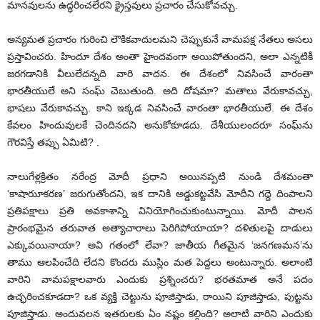
మానవులను ఉద్ధరించలేరని క్రైస్తవులు ప్రచారం చేసుకోవచ్చు.
అన్యమత ప్రచారం గురించి లౌకికవాదులమని చెప్పుకునే వామపక్ష నేతలు అసలు
ప్రస్తావించరు. హిందూ దేశం అంతా హైందవంగా అయిపోతుందని, అలా ఎన్నటికీ
జరగడానికి వీలులేదన్నది వారి వాదన. ఈ దేశంలో నివసించే వారంతా
భారతీయులే అని సంఘ్ చెబుతుంది. అది దోషమా? మతాలు వేరుకావచ్చు,
భాషలు వేరుకావచ్చు. కాని ఇక్కడ నివసించే వారంతా భారతీయులే. ఈ దేశం
కేవలం హిందువులకే చెందినదని అనుకోకూడదు. దేశీయులందరూ సంఘ్‌ను
గౌరవిస్తే తప్పు ఏమిటి? .
నాలుగేళ్లక్రితం నరేంద్ర మోదీ ప్రధాని అయినప్పటి నుండి దేశమంతా
‘కాషారుూకరణ’ జరుగుతోందని, ఇక దానికి అడ్డుకట్టవేసి మోదీని గద్దె దింపాలని
ప్రతిపక్షాలు ప్రతి అవకాశాన్ని వినియోగించుకుంటున్నాయి. మోదీ పాలన
ప్రారంభమైన తరువాత అత్యాచారాలు పెరిగిపోయాయా? దళితులపై దాడులు
ఎక్కువయినాయా? అవి గతంలో లేవా? జాతీయ గీతమైన ‘జనగణమన’ను
తాము ఆలపించేది లేదని కొందరు ముస్లిం మత పెద్దలు అంటున్నారు. అలాంటి
వారిని వామపక్షాలవారు ఎందుకు ప్రశ్నించరు? భరతమాత అనే పదం
ఉచ్ఛరించకూడదా? ఒక వ్యక్తి చెట్టును పూజిస్తాడు, రాయిని పూజిస్తాడు, పుట్టను
పూజిస్తాడు. అందువలన ఇతరులకు ఏం నష్టం కల్గింది? అలాటి వారిని ఎందుకు