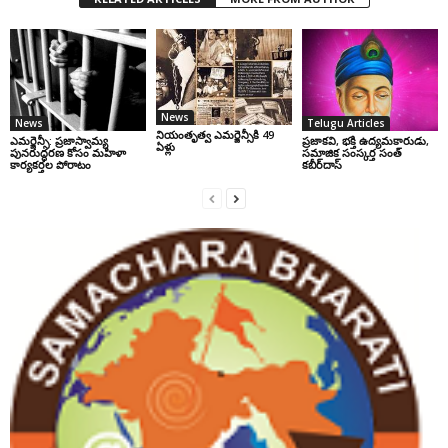
News
News
Telugu Articles
నియంతృత్వ ఎమర్జెన్సీకి 49
ఎమర్జెన్సీ: ప్రజాస్వామ్య
ప్రజాకవి, భక్తి ఉద్యమకారుడు,
ఏళ్లు
పునరుద్ధరణ కోసం మహిళా
సమాజిక సంస్కర్త సంత్‌
కార్యకర్తల పోరాటం
కబీర్‌దాస్‌