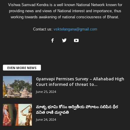
Vishwa Samvad Kendra is a well known National Network known for
providing news and views of National interest and importance, thus
working towards awakening of national consciousness of Bharat.
Contact us:
vsktelangana@gmail.com
EVEN MORE NEWS
Gyanvapi Permises Survey – Allahabad High
Court informed of threat to...
June 25, 2024
మాతృ భూమి కోసం అద్వితీయ పోరాటం సలిపిన ధీర
వనిత రాణి దుర్గావతి
June 24, 2024