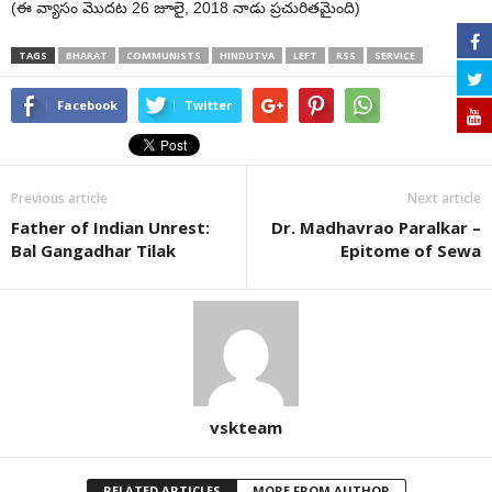
(ఈ వ్యాసం మొదట 26 జూలై, 2018 నాడు ప్రచురితమైంది)
TAGS
BHARAT
COMMUNISTS
HINDUTVA
LEFT
RSS
SERVICE
Facebook
Twitter
Previous article
Next article
Father of Indian Unrest:
Dr. Madhavrao Paralkar –
Bal Gangadhar Tilak
Epitome of Sewa
vskteam
RELATED ARTICLES
MORE FROM AUTHOR