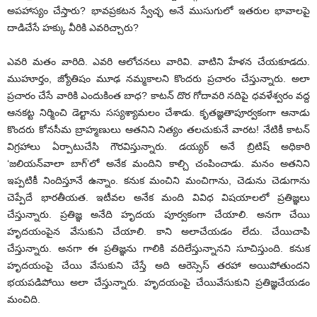
అపహాస్యం చేస్తారు? భావప్రకటన స్వేచ్ఛ అనే ముసుగులో ఇతరుల భావాలపై
దాడిచేసే హక్కు వీరికి ఎవరిచ్చారు?
ఎవరి మతం వారిది. ఎవరి ఆలోచనలు వారివి. వాటిని హేళన చేయకూడదు.
ముహూర్తం, జ్యోతిషం మూఢ నమ్మకాలని కొందరు ప్రచారం చేస్తున్నారు. అలా
ప్రచారం చేసే వారికి ఎందుకింత బాధ? కాటన్ దొర గోదావరి నదిపై ధవళేశ్వరం వద్ద
ఆనకట్ట నిర్మించి డెల్టాను సస్యశ్యామలం చేశాడు. కృతజ్ఞతాపూర్వకంగా ఆనాడు
కొందరు కోనసీమ బ్రాహ్మణులు ఆతనిని నిత్యం తలచుకునే వారట! నేటికీ కాటన్
విగ్రహాలు ఏర్పాటుచేసి గౌరవిస్తున్నారు. డయ్యర్ అనే బ్రిటిష్ అధికారి
‘జలియన్‌వాలా బాగ్’లో అనేక మందిని కాల్చి చంపించాడు. మనం అతనిని
ఇప్పటికీ నిందిస్తూనే ఉన్నాం. కనుక మంచిని మంచిగాను, చెడును చెడుగాను
చెప్పేదే భారతీయత. ఇటీవల అనేక మంది వివిధ విషయాలలో ప్రతిజ్ఞలు
చేస్తున్నారు. ప్రతిజ్ఞ అనేది హృదయ పూర్వకంగా చేయాలి. అనగా చేయి
హృదయంపైన వేసుకుని చేయాలి. కాని అలాచేయడం లేదు. చేయిచాపి
చేస్తున్నారు. అనగా ఈ ప్రతిజ్ఞను గాలికి వదిలేస్తున్నానని సూచిస్తుంది. కనుక
హృదయంపై చేయి వేసుకుని చేస్తే అది ఆరెస్సెస్ తరహా అయిపోతుందని
భయపడిపోయి అలా చేస్తున్నారు. హృదయంపై చేయివేసుకుని ప్రతిజ్ఞచేయడం
మంచిది.