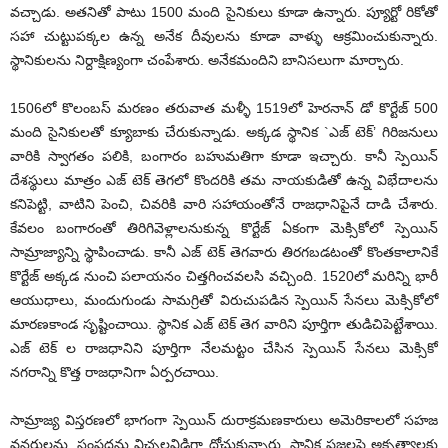
వచ్చాడు. అతనితో పాటు 1500 మంది సైనికులు కూడా ఉన్నారు. ప్యూర్టో రికోతో
సహా చుట్టుపక్కల ఉన్న అనేక దీవులను కూడా వాళ్ళు ఆక్రమించుకున్నారు.
స్థానికులను నిర్దాక్షిణ్యంగా చంపేశారు. అనేకమందిని బానిసలుగా మార్చారు.
1506లో కొలంబస్ మరణం తరువాత మళ్ళీ 1519లో హెరనాన్ డో కొర్టేజ్ 500
మంది సైనికులతో క్యూబాకు చేరుకున్నాడు. అక్కడ స్థానిక `ఎజ్ టెక్’ గిరిజనులు
వారికి స్వాగతం పలికి, బంగారం బహుమతిగా కూడా ఇచ్చారు. కానీ స్పెయిన్
దేశస్థులు మాత్రం ఎజ్ టెక్ తెగలో కొందరికి తమ నాయకుడితో ఉన్న విభేదాలను
కనిపెట్టి, వాటిని పెంచి, చివరికి వారి సహాయంతోనే రాజధానిపైనే దాడి చేశారు.
కేవలం బంగారంతో తిరిగివెళ్లాలనుకున్న కొర్టేజ్ ఏకంగా మెక్సికోలో స్పెయిన్
సామ్రాజ్యాన్ని స్థాపించాడు. కానీ ఎజ్ టెక్ తెగవారు తిరగబడటంతో కొంతకాలానికే
కొర్టేజ్ అక్కడ నుంచి పలాయనం చిత్తగించవలసి వచ్చింది. 1520లో మరిన్ని భారీ
ఆయుధాలు, మందుగుండు సామగ్రితో విరుచుపడిన స్పెయిన్ సేనలు మెక్సికోలో
మారణకాండ సృష్టించాయి. స్థానిక ఎజ్ టెక్ తెగ వారిని పూర్తిగా తుడిచిపెట్టేశాయి.
ఎజ్ టెక్ ల రాజధానిని పూర్తిగా నేలమట్టం చేసిన స్పెయిన్ సేనలు మెక్సికో
నగరాన్ని కొత్త రాజధానిగా ఏర్పరచాయి.
సామ్రాజ్య విస్తరణలో భాగంగా స్పెయిన్ దురాక్రమణకారులు అమెరికాలలో సహజ
వనరులను, సంపదను విచ్చలవిడిగా దోచుకున్నారు. స్థానిక ప్రజలపై అకృత్యాలకు