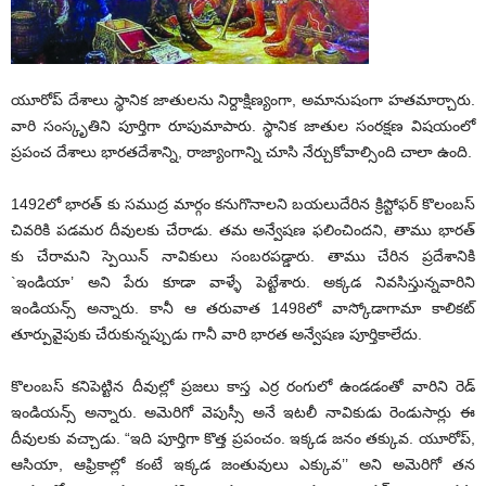
యూరోప్ దేశాలు స్థానిక జాతులను నిర్దాక్షిణ్యంగా, అమానుషంగా హతమార్చారు.
వారి సంస్కృతిని పూర్తిగా రూపుమాపారు. స్థానిక జాతుల సంరక్షణ విషయంలో
ప్రపంచ దేశాలు భారతదేశాన్ని, రాజ్యాంగాన్ని చూసి నేర్చుకోవాల్సింది చాలా ఉంది.
1492లో భారత్ కు సముద్ర మార్గం కనుగొనాలని బయలుదేరిన క్రిస్టోఫర్ కొలంబస్
చివరికి పడమర దీవులకు చేరాడు. తమ అన్వేషణ ఫలించిందని, తాము భారత్
కు చేరామని స్పెయిన్ నావికులు సంబరపడ్డారు. తాము చేరిన ప్రదేశానికి
`ఇండియా’ అని పేరు కూడా వాళ్ళే పెట్టేశారు. అక్కడ నివసిస్తున్నవారిని
ఇండియన్స్ అన్నారు. కానీ ఆ తరువాత 1498లో వాస్కోడాగామా కాలికట్
తూర్పువైపుకు చేరుకున్నప్పుడు గానీ వారి భారత అన్వేషణ పూర్తికాలేదు.
కొలంబస్ కనిపెట్టిన దీవుల్లో ప్రజలు కాస్త ఎర్ర రంగులో ఉండడంతో వారిని రెడ్
ఇండియన్స్ అన్నారు. అమెరిగో వెపుస్సీ అనే ఇటలీ నావికుడు రెండుసార్లు ఈ
దీవులకు వచ్చాడు. “ఇది పూర్తిగా కొత్త ప్రపంచం. ఇక్కడ జనం తక్కువ. యూరోప్,
ఆసియా, ఆఫ్రికాల్లో కంటే ఇక్కడ జంతువులు ఎక్కువ’’ అని అమెరిగో తన