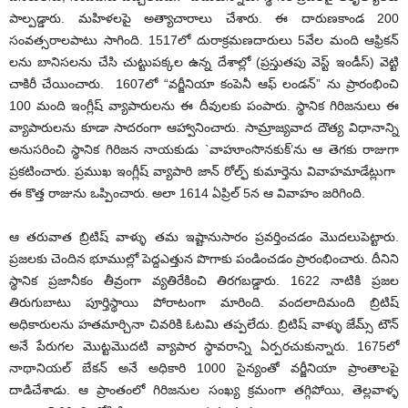
పాల్పడ్డారు. మహిళలపై అత్యాచారాలు చేశారు. ఈ దారుణకాండ 200
సంవత్సరాలపాటు సాగింది. 1517లో దురాక్రమణదారులు 5వేల మంది ఆఫ్రికన్
లను బానిసలను చేసి చుట్టుపక్కల ఉన్న దేశాల్లో (ప్రస్తుతపు వెస్ట్ ఇండీస్) వెట్టి
చాకిరీ చేయించారు. 1607లో “వర్జీనియా కంపెనీ ఆఫ్ లండన్” ను ప్రారంభించి
100 మంది ఇంగ్లీష్ వ్యాపారులను ఈ దీవులకు పంపారు. స్థానిక గిరిజనులు ఈ
వ్యాపారులను కూడా సాదరంగా ఆహ్వానించారు. సామ్రాజ్యవాద దౌత్య విధానాన్ని
అనుసరించి స్థానిక గిరిజన నాయకుడు `వాహూంసొనకుక్’ను ఆ తెగకు రాజుగా
ప్రకటించారు. ప్రముఖ ఇంగ్లీష్ వ్యాపారి జాన్ రోల్ఫ్ కుమార్తెను వివాహమాడేట్లుగా
ఈ కొత్త రాజును ఒప్పించారు. అలా 1614 ఏప్రిల్ 5న ఆ వివాహం జరిగింది.
ఆ తరువాత బ్రిటిష్ వాళ్ళు తమ ఇష్టానుసారం ప్రవర్తించడం మొదలుపెట్టారు.
ప్రజలకు చెందిన భూముల్లో పెద్దఎత్తున పొగాకు పండించడం ప్రారంభించారు. దీనిని
స్థానిక ప్రజానీకం తీవ్రంగా వ్యతిరేకించి తిరగబడ్డారు. 1622 నాటికి ప్రజల
తిరుగుబాటు పూర్తిస్థాయి పోరాటంగా మారింది. వందలాదిమంది బ్రిటిష్
అధికారులను హతమార్చినా చివరికి ఓటమి తప్పలేదు. బ్రిటిష్ వాళ్ళు జేమ్స్ టౌన్
అనే పేరుగల మొట్టమొదటి వ్యాపార స్థావరాన్ని ఏర్పరచుకున్నారు. 1675లో
నాథానియల్ బేకన్ అనే అధికారి 1000 సైన్యంతో వర్జీనియా ప్రాంతాలపై
దాడిచేశాడు. ఆ ప్రాంతంలో గిరిజనుల సంఖ్య క్రమంగా తగ్గిపోయి, తెల్లవాళ్ళ