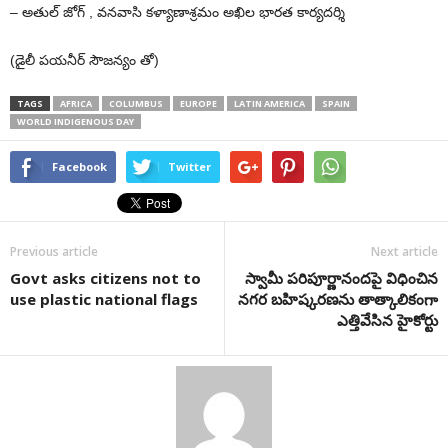
– అతుల్ జోగ్ , వనవాసి కళ్యాణాశ్రమం అఖిల భారత కార్యదర్శి
(డైలీ పయనీర్ సౌజన్యం తో)
TAGS
AFRICA
COLUMBUS
EUROPE
LATIN AMERICA
SPAIN
WORLD INDIGENOUS DAY
Facebook
Twitter
Previous article
Next article
Govt asks citizens not to
స్వామీ పరిపూర్ణానందపై విధించిన
use plastic national flags
నగర బహిష్కరణను తాత్కాలికంగా
ఎత్తివేసిన హైకోర్టు