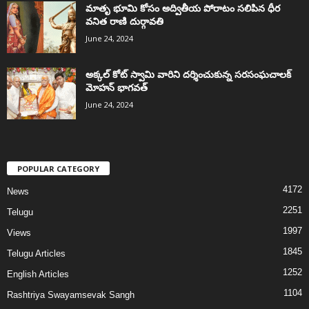
మాతృ భూమి కోసం అద్వితీయ పోరాటం సలిపిన ధీర
వనిత రాణి దుర్గావతి
June 24, 2024
అక్కల్‌ కోట్‌ స్వామి వారిని దర్శించుకున్న సరసంఘచాలక్
మోహన్ భాగవత్
June 24, 2024
POPULAR CATEGORY
4172
News
2251
Telugu
1997
Views
1845
Telugu Articles
1252
English Articles
1104
Rashtriya Swayamsevak Sangh