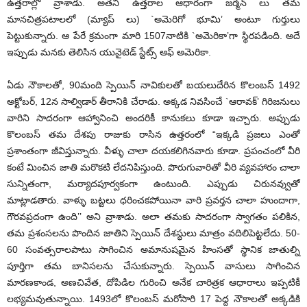
ఉత్తరాల్లో వ్రాశాడు. అతని ఉత్తరాల ఆధారంగా జర్మన్ లు తమ
మానచిత్రపటాలలో (మ్యాప్ లు) `అమెరిగో భూమి’ అంటూ గుర్తులు
పెట్టుకున్నారు. ఆ పేరే క్రమంగా మారి 1507నాటికి `అమెరికా’గా స్థిరపడింది. అదే
ఇప్పుడు మనకు తెలిసిన యునైటెడ్ స్టేట్స్ ఆఫ్ అమెరికా.
ఏడు నౌకాలతో, 90మంది స్పెయిన్ నావికులతో బయలుదేరిన కొలంబస్ 1492
అక్టోబర్, 12న సాల్విడార్ తీరానికి చేరాడు. అక్కడ నివసించే `ఆరావక్’ గిరిజనులు
వారిని సాదరంగా ఆహ్వానించి అందరికీ కానుకలు కూడా ఇచ్చారు. అప్పుడు
కొలంబస్ తమ దేశపు రాజుకు రాసిన ఉత్తరంలో “ఇక్కడి ప్రజలు ఎంతో
ప్రశాంతంగా జీవిస్తున్నారు. వీళ్ళు చాలా దయకలిగినవారు కూడా. ప్రపంచంలో వీరి
కంటే మించిన జాతి మరొకటి లేదనిపిస్తుంది. పొరుగువారితో వీరి వ్యవహారం చాలా
సున్నితంగా, మర్యాదపూర్వకంగా ఉంటుంది. ఎప్పుడు చిరునవ్వుతో
మాట్లాడతారు. వాళ్ళు బట్టలు ధరించకపోయినా వారి ప్రవర్తన చాలా హుందాగా,
గౌరవప్రదంగా ఉంది’’ అని వ్రాశాడు. అలా తమకు సాదరంగా స్వాగతం పలికిన,
తమ ప్రశంసలను పొందిన జాతిని స్పెయిన్ దేశస్థులు మాత్రం వదిలిపెట్టలేదు. 50-
60 సంవత్సరాలపాటు సాగించిన అమానుషమైన హింసతో స్థానిక జాతుల్ని
పూర్తిగా తమ బానిసలను చేసుకున్నారు. స్పెయిన్ వాసులు సాగించిన
మారణకాండ, అణచివేత, దోపిడిల గురించి అనేక చారిత్రక ఆధారాలు ఇప్పటికీ
లభ్యమవుతున్నాయి. 1493లో కొలంబస్ మరోసారి 17 పెద్ద నౌకాలతో అక్కడికి