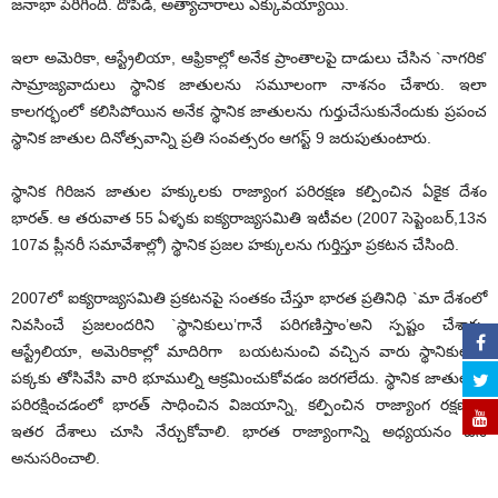
జనాభా పెరిగింది. దోపిడి, అత్యాచారాలు ఎక్కువయ్యాయి.
ఇలా అమెరికా, ఆస్ట్రేలియా, ఆఫ్రికాల్లో అనేక ప్రాంతాలపై దాడులు చేసిన `నాగరిక’
సామ్రాజ్యవాదులు స్థానిక జాతులను సమూలంగా నాశనం చేశారు. ఇలా
కాలగర్భంలో కలిసిపోయిన అనేక స్థానిక జాతులను గుర్తుచేసుకునేందుకు ప్రపంచ
స్థానిక జాతుల దినోత్సవాన్ని ప్రతి సంవత్సరం ఆగస్ట్ 9 జరుపుతుంటారు.
స్థానిక గిరిజన జాతుల హక్కులకు రాజ్యాంగ పరిరక్షణ కల్పించిన ఏకైక దేశం
భారత్. ఆ తరువాత 55 ఏళ్ళకు ఐక్యరాజ్యసమితి ఇటీవల (2007 సెప్టెంబర్,13న
107వ ప్లీనరీ సమావేశాల్లో) స్థానిక ప్రజల హక్కులను గుర్తిస్తూ ప్రకటన చేసింది.
2007లో ఐక్యరాజ్యసమితి ప్రకటనపై సంతకం చేస్తూ భారత ప్రతినిధి `మా దేశంలో
నివసించే ప్రజలందరిని `స్థానికులు’గానే పరిగణిస్తాం’అని స్పష్టం చేశారు.
ఆస్ట్రేలియా, అమెరికాల్లో మాదిరిగా బయటనుంచి వచ్చిన వారు స్థానికులను
పక్కకు తోసివేసి వారి భూముల్ని ఆక్రమించుకోవడం జరగలేదు. స్థానిక జాతులను
పరిరక్షించడంలో భారత్ సాధించిన విజయాన్ని, కల్పించిన రాజ్యాంగ రక్షణను
ఇతర దేశాలు చూసి నేర్చుకోవాలి. భారత రాజ్యాంగాన్ని అధ్యయనం చేసి
అనుసరించాలి.