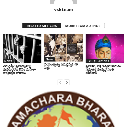
vskteam
RELATED ARTICLES
MORE FROM AUTHOR
News
News
Telugu Articles
నియంతృత్వ ఎమర్జెన్సీకి 49
ఎమర్జెన్సీ: ప్రజాస్వామ్య
ప్రజాకవి, భక్తి ఉద్యమకారుడు,
ఏళ్లు
పునరుద్ధరణ కోసం మహిళా
సమాజిక సంస్కర్త సంత్‌
కార్యకర్తల పోరాటం
కబీర్‌దాస్‌