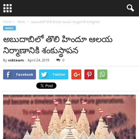
Home
News
అబుదాబిలో తొలి హిందూ ఆలయ నిర్మాణానికి శంకుస్థాపన
NEWS
అబుదాబిలో తొలి హిందూ ఆలయ
నిర్మాణానికి శంకుస్థాపన
By
vskteam
-
April 24, 2019
0
Facebook
Twitter