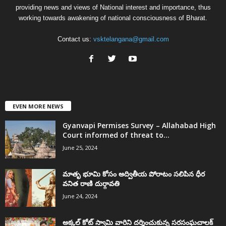
providing news and views of National interest and importance, thus
working towards awakening of national consciousness of Bharat.
Contact us:
vsktelangana@gmail.com
EVEN MORE NEWS
Gyanvapi Permises Survey – Allahabad High
Court informed of threat to...
June 25, 2024
మాతృ భూమి కోసం అద్వితీయ పోరాటం సలిపిన ధీర
వనిత రాణి దుర్గావతి
June 24, 2024
అక్కల్‌ కోట్‌ స్వామి వారిని దర్శించుకున్న సరసంఘచాలక్