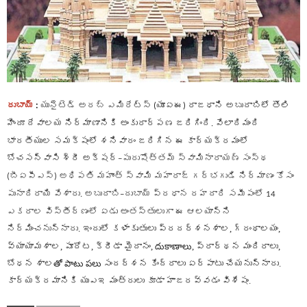
దుబాయ్‌
యునైటెడ్‌ అరబ్‌ ఎమిరేట్స్‌
యూఏఈ
రాజధాని అబుదాబిలో తొలి
:
(
)
హిందూ దేవాలయ నిర్మాణానికి అంకురార్పణ జరిగింది
వేలాదిమంది
.
భారతీయుల సమక్షంలో శనివారం జరిగిన ఈ కార్యక్రమంలో
బోచసన్‌వాసి శ్రీ అక్షర్‌
పురుషోత్తమ్‌ స్వామినారాయణ్‌ సంస్థ
–
బీఏపీఎస్‌
అధిపతి మహాంత్‌ స్వామి మహారాజ్‌ గర్భగుడి నిర్మాణం కోసం
(
)
పునాదిరాయి వేశారు
అబుదాబి
దుబాయ్‌ ప్రధాన రహదారి సమీపంలో
.
–
14
ఎకరాల విస్తీర్ణంలో ఏడు అంతస్తులుగా ఈ ఆలయాన్ని
నిర్మించనున్నారు
ఇందులో కళాకృతులు ప్రదర్శనశాల
,
గ్రంథాలయం
,
.
వ్యాయామశాల
,
పూదోట
,
క్రీడా మైదానం
,
దుకాణాలు,
ప్రార్థన మందిరాలు
,
బోధన శాల
తో పాటు పలు
సందర్శన కేంద్రాలు ఏర్పాటు చేయనున్నారు
.
కార్యక్రమానికి యుఎఇ మంత్రులు కూడా హాజ
రవ్వడం విశేషం.