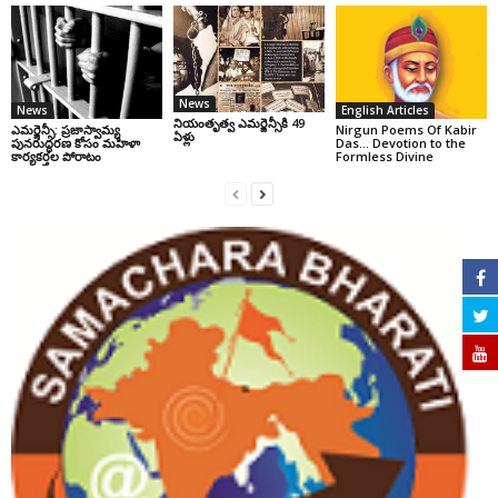
News
News
English Articles
నియంతృత్వ ఎమర్జెన్సీకి 49
ఎమర్జెన్సీ: ప్రజాస్వామ్య
Nirgun Poems Of Kabir
ఏళ్లు
పునరుద్ధరణ కోసం మహిళా
Das… Devotion to the
కార్యకర్తల పోరాటం
Formless Divine