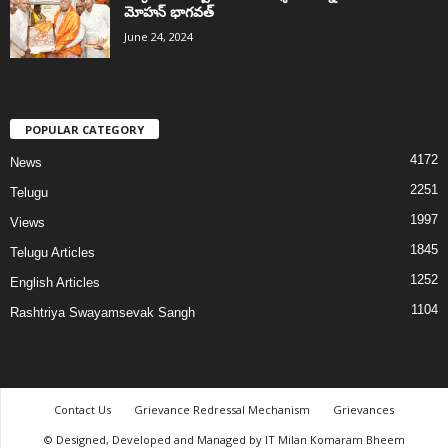
మోహన్ భాగవత్
June 24, 2024
POPULAR CATEGORY
4172
News
2251
Telugu
1997
Views
1845
Telugu Articles
1252
English Articles
1104
Rashtriya Swayamsevak Sangh
Contact Us
Grievance Redressal Mechanism
Grievances
© Designed, Developed and Managed by IT Milan Komaram Bheem