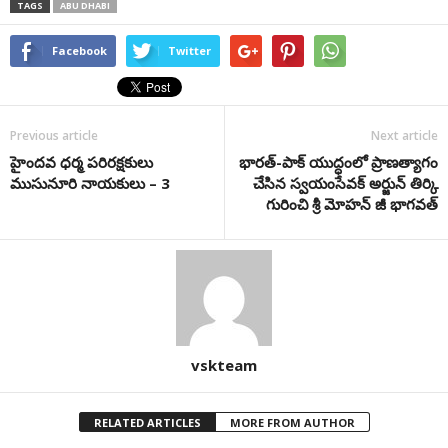
TAGS
ABU DHABI
Facebook
Twitter
Previous article
Next article
హైందవ ధర్మ పరిరక్షకులు
భారత్-పాక్ యుద్ధంలో ప్రాణత్యాగం
ముసునూరి నాయకులు – 3
చేసిన స్వయంసేవక్ అర్జున్ తిర్కి
గురించి శ్రీ మోహన్ జీ భాగవత్
vskteam
RELATED ARTICLES
MORE FROM AUTHOR