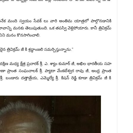
 అనేక మంది స్వయం సేవక్ లు వారి అంతిమ యాత్రలో పాల్గొనడానికి
ాన్ని మనకు తెలుపుతుంది. ఒక తపస్వి వెళ్లిపోయారు. కానీ త్రివిక్రమ్
దానిని మనం కొనసాగించాలి.
విక్రమ్ జీ కి శ్రద్ధాంజలి సమర్పిస్తున్నాను.”
, దక్షిణ మధ్య క్షేత్ర ప్రచారక్ శ్రీ. ఎ. శ్యాం కుమార్ జీ, అఖిల భారతీయ సహ
ాణా ప్రాంత సంఘచాలక్ శ్రీ. ప్యాటా వేంకటేశ్వర రావు జీ, ఆంధ్ర ప్రాంత
. బండారు దత్తాత్రేయ, ఎమ్మెల్యే శ్రీ. కిషన్ రెడ్డి కూడా త్రివిక్రమ్ జీ కి