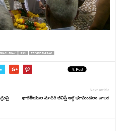
PRACHARAK
RSS
TRIVKIRAM RAO
er
Next article
్రంపై
భారతీయుల మాదిరి జీవిస్తే అర్ధ భూమండలం చాలు!