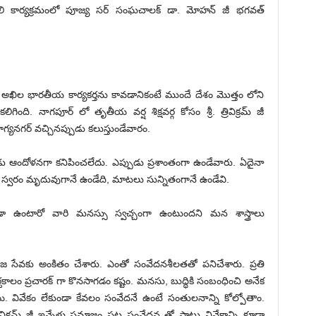
ాంజలి కార్యక్రమంలో పూజ్య సర్ సంఘచాలక్ డా. మోహన్ జీ భగవత్
అఖిల భారతీయ కార్యకర్తను కావడానికంటే ముందే దేశం మొత్తం లోని
గింది. నాగపూర్ లో తృతీయ వర్ష శిక్షవర్గ కోసం శ్రీ. త్రివిక్రమ్ జీ
గ్యనగర్ వచ్చినప్పుడు కలుస్తుండేవారం.
ు ఆందోళనగా కనిపించలేదు. ఎప్పుడు ప్రశాంతంగా ఉండేవారు. ఏదైనా
నీ స్వరం మృదువుగానే ఉండేది, మాటలు సున్నితంగానే ఉండేవి.
ా ఉంటారో వారి మనస్సు స్వచ్చంగా ఉంటుందని మన శాస్త్రాలు
 సేవకు అంకితం చేశారు. ఎంతో సంవేదనశీలతతో పనిచేశారు. ప్రతి
ఘకాలం ప్రచారక్ గా కొనసాగడం కష్టం. మనసు, బుద్ధికి సంబంధించి అనేక
యి. వివేకం లేకుండా కేవలం సంవేదనే ఉంటే సంతులనాన్ని కోల్పోతాం.
విక్రమ్ జీ ఇన్నేళ్లు సమాజం పట్ల సంవేదన తో పాటు వివేకాన్ని కూడా