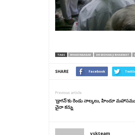
TAGS
BHAGYANAGAR
DR MOHAN JI BHAGWAT
SHARE
Facebook
Twitt
Previous article
‘డ్రాగన్‌’కు రెండు నాల్కలు, హిందూ మహాసముద
చైనా కన్ను
vskteam