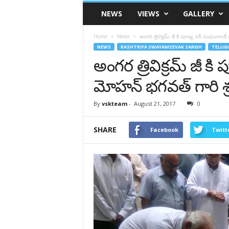
VSK
NEWS
VIEWS
GALLERY
Telangana
Home
News
అంగర త్రివిక్రమ్ జీ కి పూజ్య సర్ సంఘచాలక్ 
NEWS
RASHTRIYA SWAYAMSEVAK SANGH
TELUG
అంగర త్రివిక్రమ్ జీ క
మోహన్ భగవత్ గారి శ్ర
By
vskteam
-
August 21, 2017
0
SHARE
Facebook
Twitt