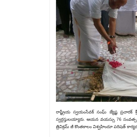
రాష్ట్రీయ స్వయంసేవక్ సంఘ్ జ్యేష్ట ప్రచారక్ 
స్వర్గస్తులయ్యారు. ఆయన వయస్సు 76 సంవత్సరా
త్రివిక్రమ్ జీ కొంతకాలం విశ్వహిందూ పరిషత్ కార్య