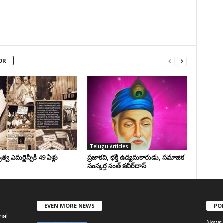
OR
Telugu Articles
వ ఎమర్జెన్సీకి 49 ఏళ్లు
ప్రజాకవి, భక్తి ఉద్యమకారుడు, సమాజిక
సంస్కర్త సంత్‌ కబీర్‌దాస్‌
EVEN MORE NEWS
PO
nal
News