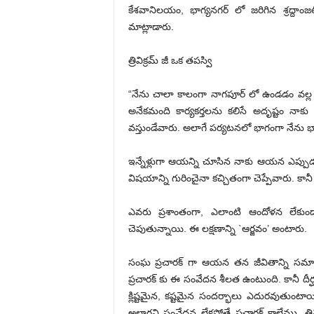
కేశవానిలయం, భాగ్యనగర్ లో జరిగిన శ్రద్ద
మాట్లాడారు.
త్రివిక్రమ్ జీ ఒక తపస్వి
“నేను చాలా కాలంగా నాగపూర్ లో ఉండడం వల్ల 
అనేకమంది కార్యకర్తలను కలిసే అదృష్టం నాకు కలి
వస్తుండేవారు. అలాగే పర్యటనలో భాగంగా నేను భా
ఇన్నేళ్లుగా ఆయన్ని చూసిన నాకు ఆయన ఎప్పుడ
విషయాన్ని గురించైనా కచ్చితంగా చెప్పేవారు. కా
ఎవరు ప్రశాంతంగా, ఎలాంటి ఆందోళన లేకుండ
చెపుతున్నాయి. ఈ లక్షణాన్ని `ఆర్జవం’ అంటారు.
సంఘ ప్రచారక్ గా ఆయన తన జీవితాన్ని సమాజ
ప్రచారక్ కు ఈ సంవేదన శీలత ఉంటుంది. కానీ దీర్
క్లిష్టమైన, కష్టమైన సందర్భాలు ఎదురవుతుంటా
అలాగని సంవేదన లేకపోతే ప్రచారక్ కాలేము. త్రి