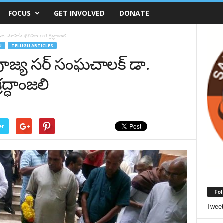
FOCUS
GET INVOLVED
DONATE
డా. మోహన్ భగవత్ గారి శ్రద్ధాంజలి
U
TELUGU ARTICLES
ి పూజ్య సర్ సంఘచాలక్ డా.
ద్ధాంజలి
er
Fol
Twee