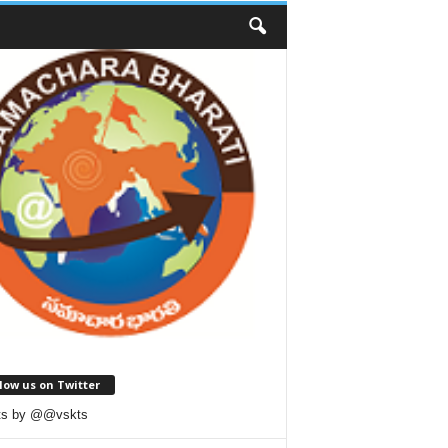
low us on Twitter
ts by @@vskts