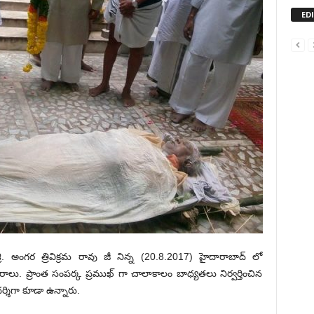
ED
శ్రీ. అంగర త్రివిక్రమ రావు జీ నిన్న (20.8.2017) హైదారాబాద్ లో
లు. ప్రాంత సంపర్క ప్రముఖ్ గా చాలాకాలం బాధ్యతలు నిర్వర్తించిన
దర్శిగా కూడా ఉన్నారు.