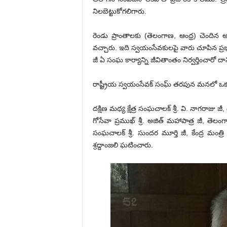
నిలబెట్టుకోగలిగారు.
రెండు ప్రాంతాలకు (తెలంగాణ, ఆంధ్ర) చెందిన
వచ్చారు. ఇది స్వయంసేవకులపై వారు చూపిన ప్రభావ
జీ ఏ సంఘ కార్యాన్ని జీవితాంతం నిర్వర్తించారో 
రాష్ట్రీయ స్వయంసేవక్ సంఘ్ తరపున మనలో ఒకరైన త్రి
దక్షిణ మధ్య క్షేత్ర సంఘచాలక్ శ్రీ. వి. నాగరాజు జీ
గోసేవా ప్రముఖ్ శ్రీ. అజిత్ మహాపాత్ర జీ, తెలంగ
సంఘచాలక్ శ్రీ. సుందర మూర్తి జీ, కేంద్ర మంత్రి శ్రీ
శ్రద్దాంజలి ఘటించారు.