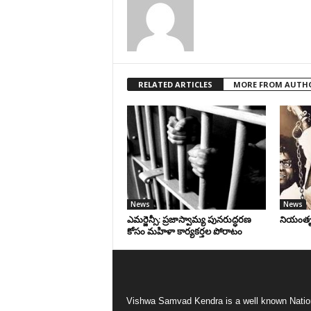
RELATED ARTICLES
MORE FROM AUTH
News
News
ఎమర్జెన్సీ: ప్రజాస్వామ్య పునరుద్ధరణ
నియంతృత్
కోసం మహిళా కార్యకర్తల పోరాటం
Vishwa Samvad Kendra is a well known Natio