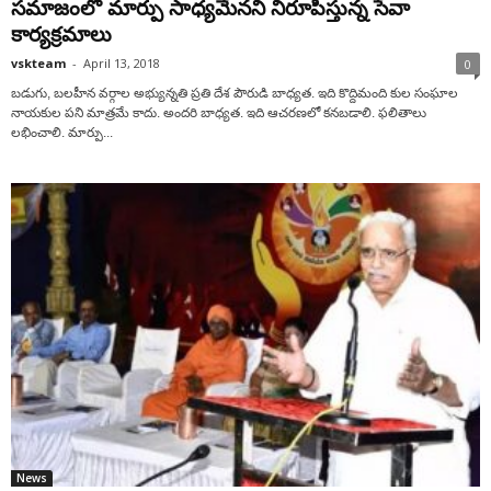
సమాజంలో మార్పు సాధ్యమేనని నిరూపిస్తున్న సేవా
కార్యక్రమాలు
vskteam
-
April 13, 2018
0
బడుగు, బలహీన వర్గాల అభ్యున్నతి ప్రతి దేశ పౌరుడి బాధ్యత. ఇది కొద్దిమంది కుల సంఘాల
నాయకుల పని మాత్రమే కాదు. అందరి బాధ్యత. ఇది ఆచరణలో కనబడాలి. ఫలితాలు
లభించాలి. మార్పు...
News