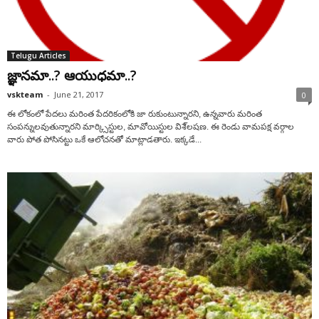
Telugu Articles
జ్ఞానమా..? ఆయుధమా..?
vskteam
-
June 21, 2017
0
ఈ లోకంలో పేదలు మరింత పేదరికంలోకి జా రుకుంటున్నారని, ఉన్నవారు మరింత
సంపన్నులవుతున్నారని మార్క్సిస్టుల, మావోయిస్టుల విశే్లషణ. ఈ రెండు వామపక్ష వర్గాల
వారు పోత పోసినట్టు ఒకే ఆలోచనతో మాట్లాడతారు. ఇక్కడే...