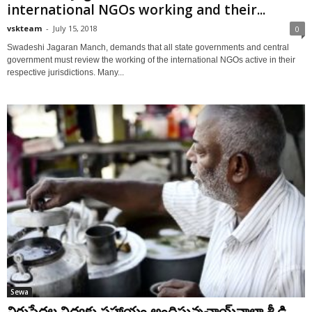
international NGOs working and their...
vskteam
-
July 15, 2018
0
Swadeshi Jagaran Manch, demands that all state governments and central
government must review the working of the international NGOs active in their
respective jurisdictions. Many...
Sewa
నిరుపేదల విద్యకు సహాయం అందిస్తున్నచాయ్‌వాలా శ్రీ డి.