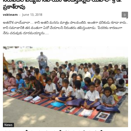
ప్రకాశ్‌రావు
vskteam
-
June 13, 2018
0
అతనొక చాయ్‌వాలా… కాని అతని మనసు మాత్రం పాలవంటిది. అంతగా ధనికుడు కూడా కాదు..
కాని సమాజానికి తన వంతుగా ఏదో చేయాలని నిరంతరం తపిస్తుంటాడు. ‘పేదరికం కారణంగా
నేను చదువుకు దూరమయ్యాను.....
News