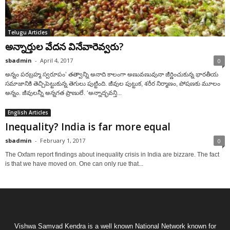
Telugu Articles
అన్నార్తుల వేదన వినేవారెవ్వరు?
sbadmin
-
April 4, 2017
0
అన్నం పరబ్రహ్మ స్వరూపం’ తత్వాన్ని అనాది కాలంగా అణువణువునా జీర్ణించుకున్న భారతీయ
సమాజానికి తెచ్చిపెట్టుకున్న తెగులు పుట్టింది. జీవుల పుట్టుక, శరీర నిర్మాణం, పోషణకు మూలం
అన్నం. జీవులన్నీ అన్నగత ప్రాణులే. ‘అన్నాద్భవన్తి...
English Articles
Inequality? India is far more equal
sbadmin
-
February 1, 2017
0
The Oxfam report findings about inequality crisis in India are bizzare. The fact
is that we have moved on. One can only rue that...
Vishwa Samvad Kendra is a well known National Network known for