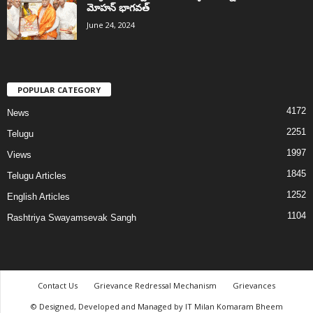
మోహన్ భాగవత్
June 24, 2024
POPULAR CATEGORY
4172
News
2251
Telugu
1997
Views
1845
Telugu Articles
1252
English Articles
1104
Rashtriya Swayamsevak Sangh
Contact Us
Grievance Redressal Mechanism
Grievances
© Designed, Developed and Managed by IT Milan Komaram Bheem