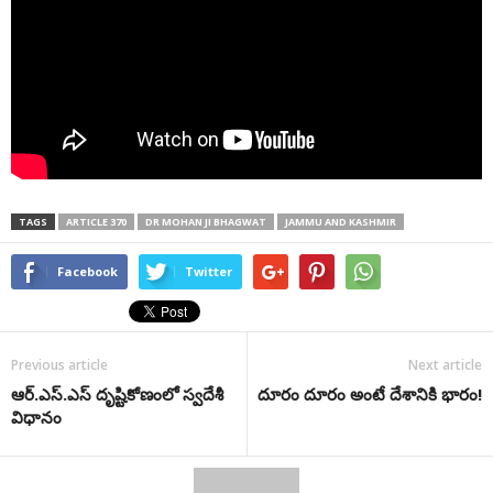
TAGS
ARTICLE 370
DR MOHAN JI BHAGWAT
JAMMU AND KASHMIR
Facebook
Twitter
Previous article
Next article
ఆర్.ఎస్.ఎస్ దృష్టికోణంలో స్వదేశీ
దూరం దూరం అంటే దేశానికి భారం!
విధానం