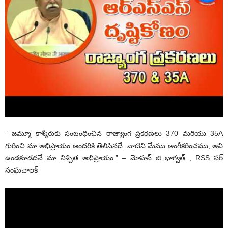
” జమ్మూ కాశ్మీరుకు సంబంధించిన రాజ్యాంగ ప్రకరణలు 370 మరియు 35A
గురించి మా అభిప్రాయం అందరికి తెలిసినదే. వాటిని మేము అంగీకరించము, అవి
ఉండకూడదనే మా నిశ్చిత అభిప్రాయం.” – మోహన్ జి భాగ్వత్ , RSS సర్
సంఘచాలక్