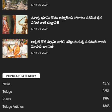
June 25, 2024
మాతృ భూమి కోసం అద్వితీయ పోరాటం సలిపిన ధీర
వనిత రాణి దుర్గావతి
June 24, 2024
అక్కల్‌ కోట్‌ స్వామి వారిని దర్శించుకున్న సరసంఘచాలక్
మోహన్ భాగవత్
June 24, 2024
POPULAR CATEGORY
4172
News
2251
Telugu
1997
Views
1845
Telugu Articles