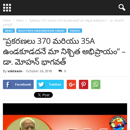
Home
News
“ప్రకరణలు 370 మరియు 35A ఉండకూడదనే మా నిశ్చిత అభిప్రాయం” – డా. మోహన్
భాగవత్
NEWS
RASHTRIYA SWAYAMSEVAK SANGH
VIDEOS
“ప్రకరణలు 370 మరియు 35A
ఉండకూడదనే మా నిశ్చిత అభిప్రాయం” –
డా. మోహన్ భాగవత్
By
vskteam
-
October 26, 2018
0
Facebook
Twitter