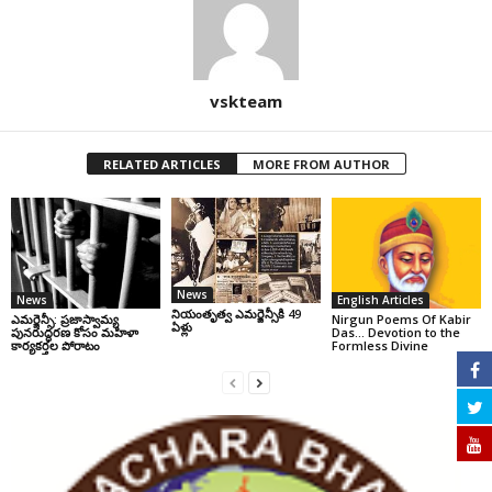
vskteam
RELATED ARTICLES
MORE FROM AUTHOR
News
News
English Articles
నియంతృత్వ ఎమర్జెన్సీకి 49
ఎమర్జెన్సీ: ప్రజాస్వామ్య
Nirgun Poems Of Kabir
ఏళ్లు
పునరుద్ధరణ కోసం మహిళా
Das… Devotion to the
కార్యకర్తల పోరాటం
Formless Divine