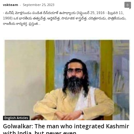
vskteam
-
September 25, 2023
0
- మనీష్ మోక్షగుండం పండిత దీన్‌దయాళ్ ఉపాధ్యాయ (సెప్టెంబర్ 25, 1916 - ఫిబ్రవరి 11,
1968) ఒక భారతీయ తత్వవేత్త, ఆర్థికవేత్త, సామాజిక శాస్త్రవేత్త, చరిత్రకారుడు, పాత్రికేయుడు,
రాజకీయ కార్యకర్త. ప్రస్తుత...
English Articles
Golwalkar: The man who integrated Kashmir
with India, but never even...