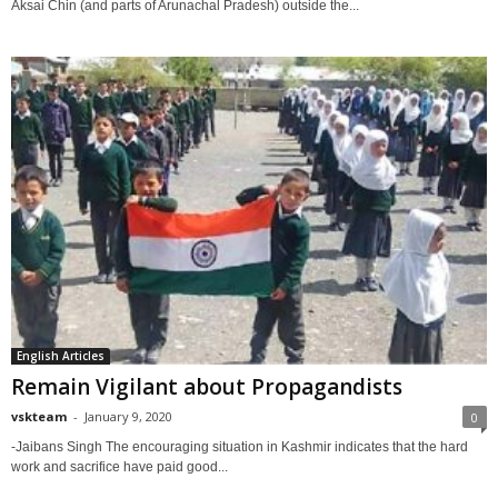
Aksai Chin (and parts of Arunachal Pradesh) outside the...
English Articles
Remain Vigilant about Propagandists
vskteam
-
January 9, 2020
0
-Jaibans Singh The encouraging situation in Kashmir indicates that the hard
work and sacrifice have paid good...