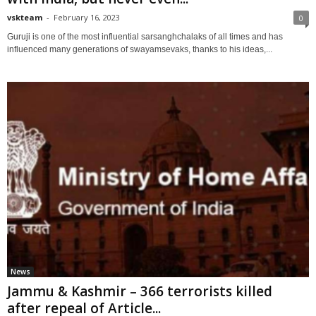
vskteam
-
February 16, 2023
0
Guruji is one of the most influential sarsanghchalaks of all times and has
influenced many generations of swayamsevaks, thanks to his ideas,...
News
Jammu & Kashmir – 366 terrorists killed
after repeal of Article...