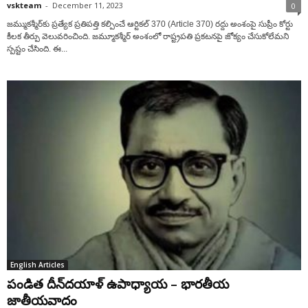
vskteam
-
December 11, 2023
0
జమ్ముకశ్మీర్‌కు ప్రత్యేక ప్రతిపత్తి కల్పించే ఆర్టికల్‌ 370 (Article 370) రద్దు అంశంపై సుప్రీం కోర్టు
కీలక తీర్పు వెలువరించింది. జమ్మూకశ్మీర్‌ అంశంలో రాష్ట్రపతి ప్రకటనపై జోక్యం చేసుకోలేమని
స్పష్టం చేసింది. ఈ...
English Articles
పండిత దీన్‌దయాళ్ ఉపాధ్యాయ – భారతీయ
జాతీయవాదం