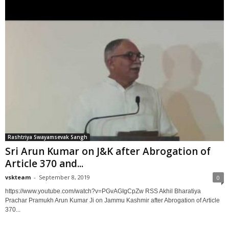
Rashtriya Swayamsevak Sangh
Sri Arun Kumar on J&K after Abrogation of
Article 370 and...
vskteam
-
September 8, 2019
0
https://www.youtube.com/watch?v=PGvAGIgCpZw RSS Akhil Bharatiya
Prachar Pramukh Arun Kumar Ji on Jammu Kashmir after Abrogation of Article
370...