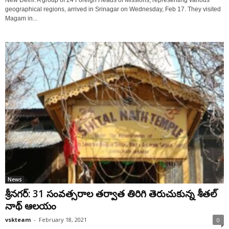
New Delhi: A group of 24 Foreign Heads of Missions, representing various
geographical regions, arrived in Srinagar on Wednesday, Feb 17. They visited
Magam in...
News
శ్రీనగర్: 31 సంవత్సరాల‌ తర్వాత తిరిగి తెరుచుకున్న శీతల్
నాథ్‌ ఆలయం
vskteam
-
February 18, 2021
0