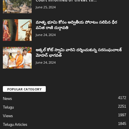
June 25, 2024
మాతృ భూమి కోసం అద్వితీయ పోరాటం సలిపిన ధీర
వనిత రాణి దుర్గావతి
June 24, 2024
అక్కల్‌ కోట్‌ స్వామి వారిని దర్శించుకున్న సరసంఘచాలక్
మోహన్ భాగవత్
June 24, 2024
POPULAR CATEGORY
4172
News
2251
Telugu
1997
Views
1845
Telugu Articles