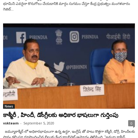
భూమిని ఎవరైనా కొనుగోలు చేయ‌డానికి మార్గం సుగ‌మం చేస్తూ కేంద్ర ప్ర‌భుత్వం మంగ‌ళ‌వారం
గెజిట్...
News
కాశ్మీరీ , హిందీ, డోంగ్రీలకు అధికార భాషలుగా గుర్తింపు
vskteam
-
September 5, 2020
0
జమ్మూకాశ్మీర్ లో అధికారభాషలుగా ఉన్న ఉర్దూ, ఇంగ్లీష్ తో పాటు కొత్తగా కశ్మీరీ, డోగ్రీ, హిందీలకు
స్థానం కల్పిస్తూ రూపొందించిన బిల్లుకు కేంద్ర క్యాబినెట్ ఆమోదం తెలిపింది. "జమ్మూ కాశ్మీర్