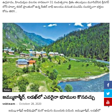
ఉగ్రవాదం, హిందువుల వలసల కారణంగా 31 సంవత్సరాల క్రితం తలుపులు మూసివేసిన శ్రీనగర్
లోని హబ్బా కదల్ ప్రాంతంలో ఉన్న శీతల్ నాథ్‌ ఆలయం వ‌సంత‌ పంచమి సందర్భంగా భక్తుల
కోసం తిరిగి...
News
జ‌మ్ముకాశ్మీర్‌, ల‌డ‌ఖ్‌లో ఎవ‌రైనా భూముల కొన‌వ‌చ్చు
vskteam
-
October 28, 2020
0
జ‌మ్ము కాశ్మీర్ అభివృద్ధిలో మ‌రో అడుగు ముందుకు ప‌డింది. జమ్ముకాశ్మీర్‌, ల‌డ‌ఖ్‌లో