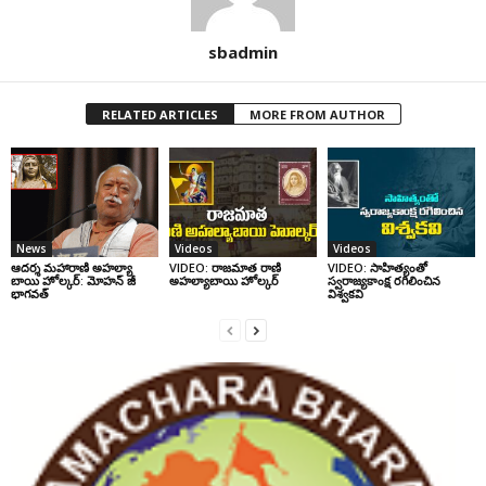
sbadmin
RELATED ARTICLES
MORE FROM AUTHOR
News
Videos
Videos
ఆదర్శ మహారాణి అహల్యా
VIDEO: రాజమాత రాణి
VIDEO: సాహిత్యంతో
బాయి హోల్కర్: మోహన్ జీ
అహల్యాబాయి హోల్కర్
స్వరాజ్యకాంక్ష రగిలించిన
భాగవత్
విశ్వకవి