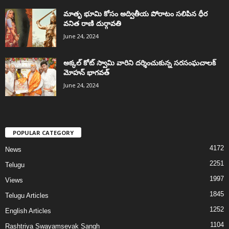
మాతృ భూమి కోసం అద్వితీయ పోరాటం సలిపిన ధీర
వనిత రాణి దుర్గావతి
June 24, 2024
అక్కల్‌ కోట్‌ స్వామి వారిని దర్శించుకున్న సరసంఘచాలక్
మోహన్ భాగవత్
June 24, 2024
POPULAR CATEGORY
4172
News
2251
Telugu
1997
Views
1845
Telugu Articles
1252
English Articles
1104
Rashtriya Swayamsevak Sangh