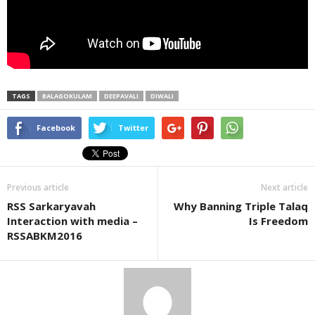
TAGS
BALAGOKULAM
DEEPAVALI
DIWALI
Facebook
Twitter
Previous article
Next article
RSS Sarkaryavah
Why Banning Triple Talaq
Interaction with media –
Is Freedom
RSSABKM2016