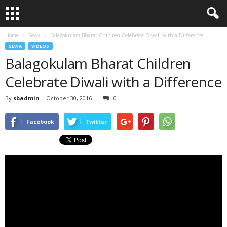
Home
Sewa
Balagokulam Bharat Children Celebrate Diwali with a Difference
SEWA
VIDEOS
Balagokulam Bharat Children
Celebrate Diwali with a Difference
By
sbadmin
-
October 30, 2016
0
Facebook
Twitter