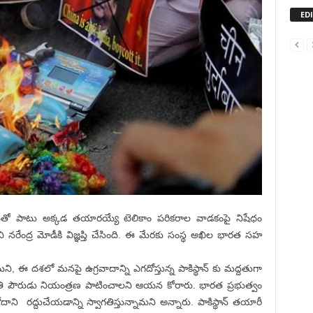
ED
లతో పాటు అక్కడ తయారయ్యే టెలికాం పరికరాల వాడకంపై నిషేధం
 నరేంద్ర మోడీకి విజ్ఞప్తి చేసింది. ఈ మేరకు సంస్థ అఖిల భారత సహ
ని, ఈ దశలో మనపై ఉగ్రవాదాన్ని ఎగదోస్తున్న పాకిస్థాన్ కు మద్దతుగా
ా ప్రతి పౌరుడు నియంత్రణ పాటించాలని ఆయన కోరారు. భారత ప్రభుత్వం
దాని రద్దుచేయడాన్ని స్వాగతిస్తున్నామని అన్నారు. పాకిస్థాన్ తయారీ