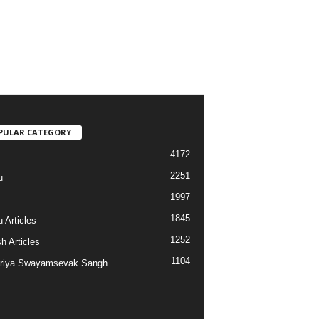
PULAR CATEGORY
4172
2251
u
1997
s
1845
 Articles
1252
h Articles
1104
riya Swayamsevak Sangh