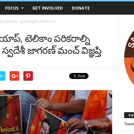
FOCUS
GET INVOLVED
DONATE
 నిషేదించండి – ప్రధానికి స్వదేశీ జాగరణ్ మంచ్...
ాప్, టెలికాం పరికరాల్ని
ి స్వదేశీ జాగరణ్ మంచ్ విజ్ఞప్తి
er
Fol
Twee