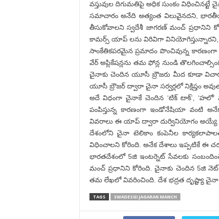
వస్తువుల దిగుమతిపై అధిక సుంకం విధించినట్టే చ
సమాచారం అనేది అత్యంత విలువైనదని, భారతీయ
తీసుకోవాలని స్వదేశీ జాగరణ్ మంచ్ ప్రధాని
కామర్స్ యాప్ లను విరివిగా వినియోగిస్తున్నారన
సాంకేతికపరమైన ప్రమాదం పొంచివున్న కారణంగా 20
వేర్ అప్లికేషన్లను తమ ఫోన్ల నుండి తొలగించాల్స
చైనాకు చెందిన యూసీ బ్రౌజరు మీద కూడా వి
యూసీ బ్రౌజర్ ద్వారా చైనా సర్వర్లలో నిక్షిప్తం అవ
అదే విధంగా చైనాకే చెందిన ‘టిక్ టాక్’, ‘హ
పంపిస్తున్న కారణంగా ఇండోనేషియా వంటి అనేక
వివరాలు ఈ యాప్ ద్వారా దుర్వినియోగం అయ్యే అ
దేశంలోని చైనా టెలికాం కంపెనీల కార్యకలాప
విధించాలని కోరింది. అనేక దేశాలు ఇప్పటికే ఈ చర్
భారతదేశంలో 5జి ఇంటర్నెట్ సేవలకు సంబందించిన
మంచ్ ప్రధానిని కోరింది. చైనాకు చెందిన 5జి నెట
తమ లేఖలో వివరించింది. దేశ భద్రత దృష్ట్యా చైనా క
TAGS
SWADESGI JAGARAN MANCH