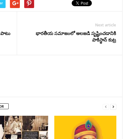
er
Next article
ో పాటు
భారతీయ సమాజంలో అలజడి సృష్టించడానికి
పాకిస్థాన్ కుట్ర
OR