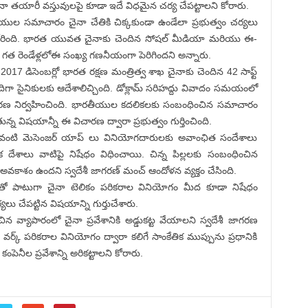
ైనా తయారీ వస్తువులపై కూడా ఇదే విధమైన చర్య చేపట్టాలని కోరారు.
ుల సమాచారం చైనా చేతికి చిక్కకుండా ఉండేలా ప్రభుత్వం చర్యలు
ని కోరింది. భారత యువత చైనాకు చెందిన సోషల్ మీడియా మరియు ఈ-
ి, గత రెండేళ్లలోఈ సంఖ్య గణనీయంగా పెరిగిందని అన్నారు.
17 డిసెంబర్లో భారత రక్షణ మంత్రిత్వ శాఖ చైనాకు చెందిన 42 సాఫ్ట్
ిందిగా సైనికులకు ఆదేశాలిచ్చింది. డోక్లామ్ సరిహద్దు వివాదం సమయంలో
చారణ నిర్వహించింది. భారతీయుల కదలికలకు సంబంధించిన సమాచారం
ుతున్న విషయాన్నీ ఈ విచారణ ద్వారా ప్రభుత్వం గుర్తించింది.
లో’ వంటి మెసెంజర్ యాప్ లు వినియోగదారులకు అవాంఛిత సందేశాలు
 దేశాలు వాటిపై నిషేధం విధించాయి. చిన్న పిల్లలకు సంబంధించిన
వకాశం ఉందని స్వదేశీ జాగరణ్ మంచ్ ఆందోళన వ్యక్తం చేసింది.
ాలతో పాటుగా చైనా టెలికం పరికరాల వినియోగం మీద కూడా నిషేధం
యలు చేపట్టిన విషయాన్ని గుర్తుచేశారు.
 వ్యాపారంలో చైనా ప్రవేశానికి అడ్డుకట్ట వేయాలని స్వదేశీ జాగరణ
్ వర్క్ పరికరాల వినియోగం ద్వారా కలిగే సాంకేతిక ముప్పును ప్రధానికి
ంపెనీల ప్రవేశాన్ని అరికట్టాలని కోరారు.