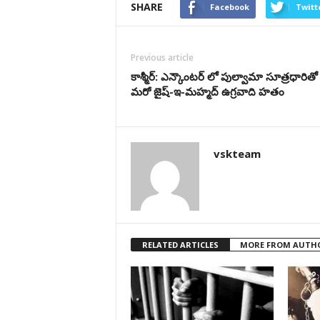
SHARE
Facebook
Twitt
Previous article
కాశ్మీర్: ఎన్కౌంటర్ లో పుల్వామా సూత్రధారిత
మరో జైష్-ఇ-మహ్మద్ ఉగ్రవాది హతం
vskteam
RELATED ARTICLES
MORE FROM AUTH