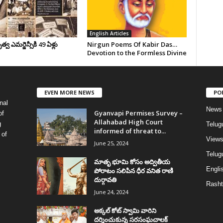
English Articles
వ ఎమర్జెన్సీకి 49 ఏళ్లు
Nirgun Poems Of Kabir Das…
Devotion to the Formless Divine
EVEN MORE NEWS
PO
nal
News
Gyanvapi Permises Survey –
of
Allahabad High Court
g
Telug
informed of threat to...
 of
View
June 25, 2024
Telugu
మాతృ భూమి కోసం అద్వితీయ
Englis
పోరాటం సలిపిన ధీర వనిత రాణి
దుర్గావతి
Rasht
June 24, 2024
అక్కల్‌ కోట్‌ స్వామి వారిని
దర్శించుకున్న సరసంఘచాలక్