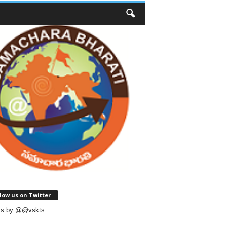
low us on Twitter
ts by @@vskts