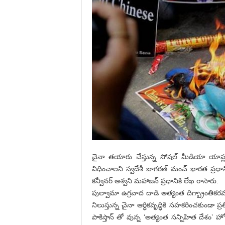
చైనా తయారు చేస్తున్న సోషల్ మీడియా యాప్
విధించాలని స్వదేశీ జాగరణ్ మంచ్ భారత ప్రధాని
కన్వీనర్ అశ్వని మహాజన్ ప్రధానికి లేఖ రాసారు.
పుల్వామా ఉగ్రవాద దాడి అత్యంత దిగ్బ్రాంతికరమ
నిలుస్తున్న చైనా ఆర్ధికవృద్ధికి సహకరించకుండ
పాకిస్తాన్ తో వున్న ‘అత్యంత సన్నిహిత దేశం’ హో