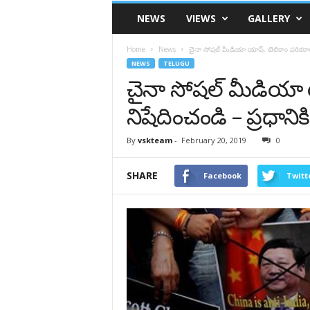
VSK
NEWS
VIEWS
GALLERY
Telangana
Home
News
చైనా సోషల్ మీడియా యాప్, టెలికాం పరికరాల్ని
NEWS
TELUGU
చైనా సోషల్ మీడియా య
నిషేదించండి – ప్రధానిక
By
vskteam
-
February 20, 2019
0
SHARE
Facebook
Twitt