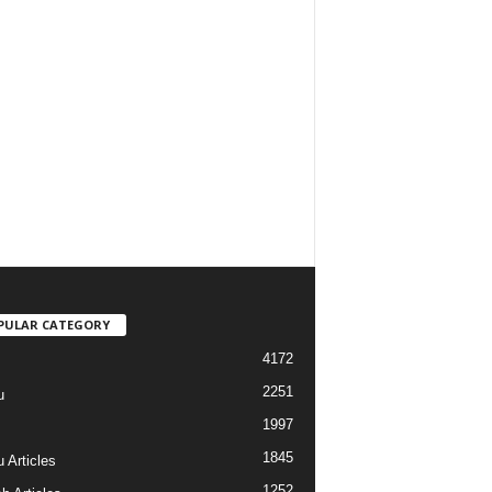
PULAR CATEGORY
4172
2251
u
1997
s
1845
 Articles
1252