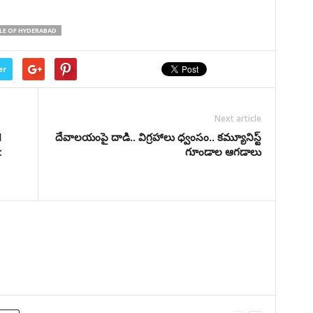
LE OF HYDERABAD
er
Next article
l
దేవాలయంపై దాడి.. విగ్రహాలు ధ్వంసం.. కమ్యూనిస్ట్
t
గూండాల ఆగడాలు