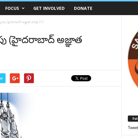
FOCUS
GET INVOLVED
DONATE
యాంపు (హైదరాబాద్ అజ్ఞాత చరిత్ర-27)
ంపు (హైదరాబాద్ అజ్ఞాత
er
Fol
Twee