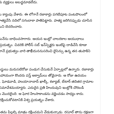
రు వ్యక్తులు అబద్ధమాడలేదు.
లు క్యాంపు వేశారు. ఈ లోగానే రజాకార్లు పగటిపూట పంటపొలంలో
త్యచేసి నదిలో సగందాకా పాతిపెట్టారు. హత్య జరిగినప్పుడు చూసిన
ని బెదరించారు.
ుమనేను బాధించసాగారు. ఆయన ఇంట్లో చాలరకాల ఆయుధాలు
యత్నం. చివరికి పోలీస్ సబ్ ఇన్‌స్పెక్టరు ఇంటిపై దాడిచేసి కూడా
ే ప్రభుత్వం వారి తాఖీదుననుసరించి లైసెన్సు ఉన్న తన తుపాకిని
స్థులు మరుసటిరోజు పండుగ చేసుకునే ఏర్పాట్లలో ఉన్నారు. రజాకార్లు
సహాయంగా కొందరు పస్త్ అక్వామ్‌లు తోడైనారు. ఆ రోజు ఉదయం
 ఘోడవాడి, హుయానాబాద్ ఖాల్కీ, కళ్యాణ్, బేటార్ తదితర గ్రామాల
ో సమావేశమయ్యారు. ఎదురైన ప్రతి హిందువుని ఇంట్లోకి చొరబడి
దలైంది. ఆ ఘోర హింసాకాండను వర్ణించడం సాధ్యం కాదు.
షించుకోవటానికి విశ్వ ప్రయత్నం చేశారు.
మ పిల్లల్ని మాత్రం రక్షించమని వేడుకున్నాడు. రసూల్ తాను రక్షణగా