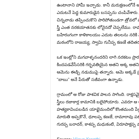
ఉంటానాని హామీ ఇచ్చాడు. కానీ మరుక్షణంలోనే అతని
ఎదుటనే పెద్ద కుమారుడైన బసప్పను చంపివేశారు. భీ
చిన్నవాడు తప్పించుకొని పారిపోతుండగా త్రోవలో
స్త్రీ ఎంత నరకయాతనకు లోనైనదో చెప్పలేము. ర
బహిరంగంగా కాళికాలయం ఎదుట తలలను నరికి విగ్
మఠంలోని రాజయ్య, స్వామి గునీప్ప కణజే తదితరు
ఒక ఇంట్లోని మగవాళ్ళనందరిని లాగి నరకటం ప్రా
కిందపడవేసేసరికి గర్భవతియైన అతని అక్క అతనిప
ఆమెను ఈడ్చి నడుముపై తన్నారు. ఆమె అక్కడే ప్
“బాబు” అనే పేరుతో సజీవంగా ఉన్నాడు.
గ్రామంలో ఆ రోజు పాశవిక పాలన సాగింది. రాక్షసమైన
స్త్రీలు రజాకార్ల కామానికి బలైపోయారు. ఎవరూ ఆ
హత్యకావింపబడిన యాభైమందిలో కొంతమంది పేర్లు ఇవి 
మారుతి అప్పకొనే, ధూలప్ప కణజే, రామారావు పటజే
గురప్ప బరాదర్, కాశప్ప మధుకంటి, విరూపాక్షప్