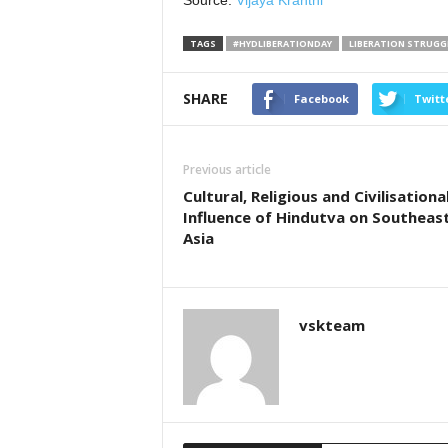
Source:
Vijaya Kranthi
TAGS
#HYDLIBERATIONDAY
LIBERATION STRUGG
SHARE
Facebook
Twitt
Previous article
Cultural, Religious and Civilisationa
Influence of Hindutva on Southeas
Asia
vskteam