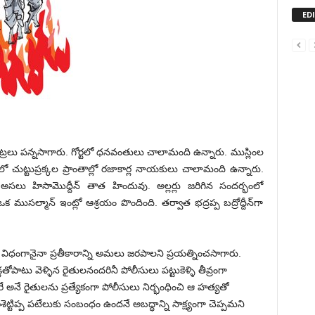
ED
 కుట్రలు పన్నసాగారు. గోర్టలో ధనవంతులు చాలామంది ఉన్నారు. ముస్లింల
చుట్టుప్రక్కల ప్రాంతాల్లో రజాకార్ల నాయకులు చాలామంది ఉన్నారు.
ే. అసలు హిసామొద్దీన్ తాత హిందువు. అల్లర్లు జరిగిన సందర్భంలో
క ముసల్మాన్ ఇంట్లో ఆశ్రయం పొందింది. తర్వాత భద్రప్ప బద్రోద్దీన్‌గా
ు ఏ విధంగానైనా ప్రతీకారాన్ని అమలు జరపాలని ప్రయత్నించసాగారు.
ోపాటు వెళ్ళిన రైతులనందరినీ పోలీసులు పట్టుకెళ్ళి తీవ్రంగా
వరే అనే రైతులను ప్రత్యేకంగా పోలీసులు నిర్భంధించి ఆ హత్యతో
్టిప్ప పటేలుకు సంబంధం ఉందనే అబద్ధాన్ని సాక్ష్యంగా చెప్పమని