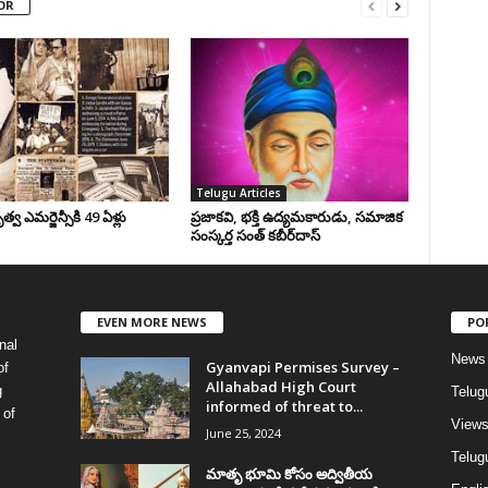
OR
Telugu Articles
వ ఎమర్జెన్సీకి 49 ఏళ్లు
ప్రజాకవి, భక్తి ఉద్యమకారుడు, సమాజిక
సంస్కర్త సంత్‌ కబీర్‌దాస్‌
EVEN MORE NEWS
PO
nal
News
Gyanvapi Permises Survey –
of
Allahabad High Court
g
Telug
informed of threat to...
 of
View
June 25, 2024
Telugu
మాతృ భూమి కోసం అద్వితీయ