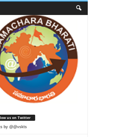
low us on Twitter
ts by @@vskts