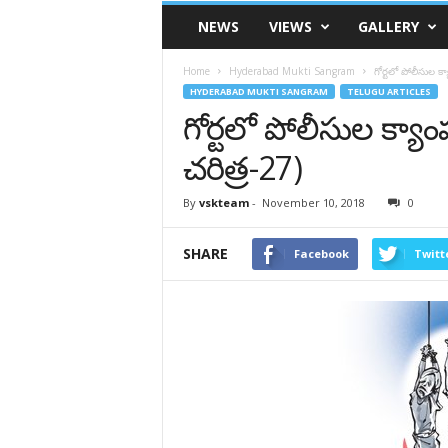
VSK
NEWS
VIEWS
GALLERY
Telangana
Home
Hyderabad Mukti Sangram
గోర్టలో పోలీసుల క్
HYDERABAD MUKTI SANGRAM
TELUGU ARTICLES
గోర్టలో పోలీసుల క్యా
చరిత్ర-27)
By
vskteam
-
November 10, 2018
0
SHARE
Facebook
Twitt