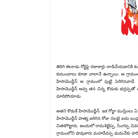
తిరిగి ఈనాడు గోర్టపై రజాకార్లు దాడిచేయడానికి
కుటుంబాలు కూడా చాలానే ఉన్నాయి. ఆ గ్రామంలో 
హిసామొద్దీన్ ఆ గ్రామంలో పుట్టి పెరిగినవాడ
హిసామొద్దీన్ అవ్వ తన చిన్న కొడుకు భద్రప్పతో ఒ
మారిపోయాడు.
అతని కొడుకే హిసామొద్దీన్. ఇక గోర్టా ముస్లింల
హిసామొద్దీన్ హత్య జరిగిన రోజు నలభై ఐదు బండ్లత
చితకగొట్టారు. అందులో రామశెట్టిప్ప, సింగప్ప చి
గ్రామంలోని షావుకారు మహదేవప్ప డుమనేకు హరిశెట