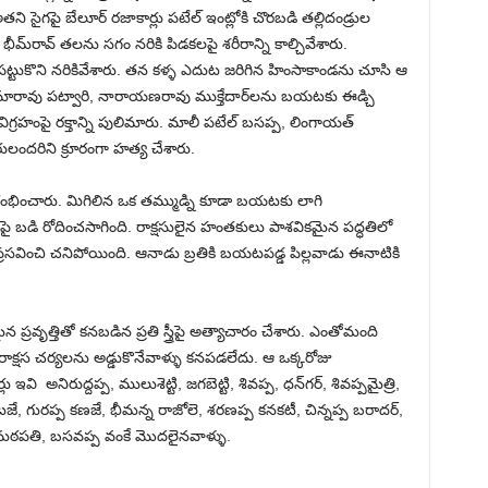
 సైగపై బేలూర్ రజాకార్లు పటేల్ ఇంట్లోకి చొరబడి తల్లిదండ్రుల
మ్‌రావ్ తలను సగం నరికి పిడకలపై శరీరాన్ని కాల్చివేశారు.
 పట్టుకొని నరికివేశారు. తన కళ్ళ ఎదుట జరిగిన హింసాకాండను చూసి ఆ
ామారావు పట్వారి, నారాయణరావు ముక్తేదార్‌లను బయటకు ఈడ్చి
రహంపై రక్తాన్ని పులిమారు. మాలీ పటేల్ బసప్ప, లింగాయత్
లందరిని క్రూరంగా హత్య చేశారు.
రంభించారు. మిగిలిన ఒక తమ్ముడ్ని కూడా బయటకు లాగి
ై బడి రోదించసాగింది. రాక్షసులైన హంతకులు పాశవికమైన పద్ధతిలో
రసవించి చనిపోయింది. ఆనాడు బ్రతికి బయటపడ్డ పిల్లవాడు ఈనాటికి
 ప్రవృత్తితో కనబడిన ప్రతి స్త్రీపై అత్యాచారం చేశారు. ఎంతోమంది
 రాక్షస చర్యలను అడ్డుకొనేవాళ్ళు కనపడలేదు. ఆ ఒక్కరోజు
అనిరుద్దప్ప, ములుశెట్టి, జగబెట్టి, శివప్ప, ధన్‌గర్, శివప్పమైత్రి,
, గురప్ప కణజే, భీమన్న రాజోలె, శరణప్ప కనకటీ, చిన్నప్ప బరాదర్,
ప మఠపతి, బసవప్ప వంకే మొదలైనవాళ్ళు.