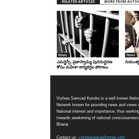
RELATED ARTICLES
MORE FROM AUTH
News
News
ఎమర్జెన్సీ: ప్రజాస్వామ్య పునరుద్ధరణ
నియంతృత్
కోసం మహిళా కార్యకర్తల పోరాటం
Vishwa Samvad Kendra is a well known Natio
Network known for providing news and views 
National interest and importance, thus workin
towards awakening of national consciousness
Bharat.
Contact us:
vsktelangana@gmail.com