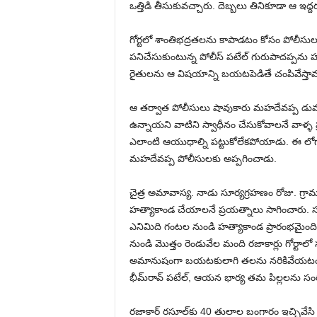
ఒత్తిడి తీసుకువచ్చారు. దెబ్బలు తినికూడా ఆ ఇద్ద
గోర్టలో శాంతిభద్రతలను కాపాడటం కోసం పోలీసు
పనిచేసుకుంటున్న పోలీస్ పటేల్ గురుపాదప్పను హ
రైతులను ఆ విషయాన్ని బయటపెడితే చంపివేస్తామ
ఆ తర్వాత పోలీసులు షావుకారు మహదేవప్ప డ
ఉన్నాయని వాటిని స్వాధీనం చేసుకోవాలనే వాళ్ళ ప్ర
ఎలాంటి ఆయుధాల్ని పట్టుకోలేకపోయాడు. ఈ లోగాన
మహదేవప్ప పోలీసులకు అప్పగించాడు.
చైత్ర అమావాస్య. నాడు సూర్యగ్రహణం రోజు. గ్రామ
హత్యాకాండ చేయాలనే ప్రయత్నాలు సాగించారు. 
ఎనిమిది గంటల నుండి హత్యాకాండ ప్రారంభమైంది.
నుండి మొత్తం రెండువేల మంది రజాకార్లు గోర్టాల
అమానుషంగా బయటకులాగి తలను నరికివేయటం మొ
భీమ్‌రావ్ పటేల్, ఆయన భార్య తమ పిల్లలను సంరక్
రజాకార్ రసూల్‌కు 40 తులాల బంగారం ఇచ్చివేసి త