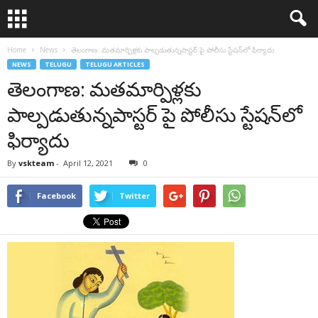
Home
News
తెలంగాణ: మ‌త‌మార్పిళ్ల‌కు పాల్ప‌డుతున్నపాస్ట‌ర్ పై పోలీసు స్టేష‌న్‌లో ఫిర్యాదు
NEWS
TELUGU
TELUGU ARTICLES
తెలంగాణ: మ‌త‌మార్పిళ్ల‌కు
పాల్ప‌డుతున్నపాస్ట‌ర్ పై పోలీసు స్టేష‌న్‌లో
ఫిర్యాదు
By
vskteam
-
April 12, 2021
0
Facebook
Twitter