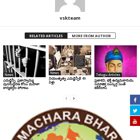
vskteam
RELATED ARTICLES
MORE FROM AUTHOR
News
News
Telugu Articles
నియంతృత్వ ఎమర్జెన్సీకి 49
ఎమర్జెన్సీ: ప్రజాస్వామ్య
ప్రజాకవి, భక్తి ఉద్యమకారుడు,
ఏళ్లు
పునరుద్ధరణ కోసం మహిళా
సమాజిక సంస్కర్త సంత్‌
కార్యకర్తల పోరాటం
కబీర్‌దాస్‌