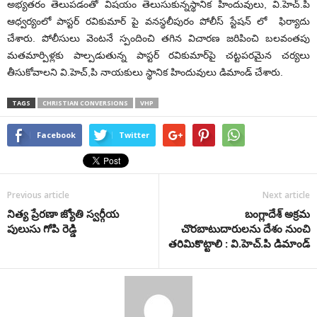
అభ్య‌త‌రం తెలుపడంతో విష‌యం తెలుసుకున్నస్థానిక‌ హిందువులు, వి.హెచ్‌.పి
ఆధ్వ‌ర్యంలో పాస్ట‌ర్ రవికుమార్ పై వనస్థలీపురం పోలీస్ స్టేషన్ లో ఫిర్యాదు
చేశారు. పోలీసులు వెంట‌నే స్పందించి త‌గిన విచార‌ణ జ‌రిపించి బ‌ల‌వంత‌పు
మ‌త‌మార్పిళ్ల‌కు పాల్ప‌డుతున్న పాస్ట‌ర్ ర‌వికుమార్‌పై చ‌ట్ట‌ప‌ర‌మైన‌ చ‌ర్య‌లు
తీసుకోవాల‌ని వి.హెచ్‌,పి నాయ‌కులు స్థానిక హిందువులు డిమాండ్ చేశారు.
TAGS
CHRISTIAN CONVERSIONS
VHP
Facebook
Twitter
Previous article
Next article
నిత్య ప్రేరణా జ్యోతి స్వర్గీయ
బంగ్లాదేశ్ అక్ర‌మ‌
పులుసు గోపి రెడ్డి
చొరబాటుదారులను దేశం నుంచి
తరిమికొట్టాలి : వి.హెచ్‌.పి డిమాండ్