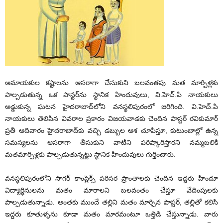
అమాయ‌కుల క‌ష్టాల‌ను ఆసరాగా చేసుకుని బ‌ల‌వంత‌పు మ‌త మార్పిళ్ల‌కు
పాల్ప‌డుతున్న ఒక పాస్ట‌ర్‌ను స్థానిక హిందువులు, వి.హెచ్‌.పి నాయ‌కులు
అడ్డుకున్న ఘ‌ట‌న హైద‌రాబాద్‌లోని వ‌న‌స్థ‌లిపురంలో జ‌రిగింది. వి.హెచ్.‌పి
నాయ‌కులు తెలిపిన వివ‌రాల ప్ర‌కారం విజ‌య‌వాడ‌కు చెందిన పాస్ట‌ర్ ర‌వికుమార్
ప్ర‌తీ ఆదివారం హైద‌రాబాద్‌కు వ‌చ్చి డ‌బ్బుల ఆశ చూపిస్తూ, కుటుంబాల్లో ఉన్న
స‌మ‌స్య‌ల‌ను ఆస‌రాగా తీసుకుని వాటిని ప‌రిష్కారిస్తార‌ని న‌మ్మ‌బ‌లికి
మ‌త‌మార్పిళ్ల‌కు పాల్ప‌డుతున్న‌ట్టు స్థానిక హిందువులు గుర్తించారు.
వ‌న‌స్థ‌లిపురంలోని సాగ‌ర్ కాంప్లెక్స్ ప‌రిస‌ర ప్రాంతాల‌కు చెందిన ఇద్ద‌రు హిందూ
విద్యార్థినుల‌ను మ‌తం మారాల‌ని బ‌ల‌వంతం చేస్తూ వేదింపుల‌కు
పాల్ప‌డుతున్నాడు. అంతకు ముందే తల్లిని మతం మార్చిన పాస్ట‌ర్‌, తల్లితో కలిసి
ఇద్దరు కూతుళ్ళను కూడా మతం మారమంటూ ఒత్తిడి చేస్తున్నాడు. వారు