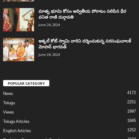
మాతృ భూమి కోసం అద్వితీయ పోరాటం సలిపిన ధీర
వనిత రాణి దుర్గావతి
June 24, 2024
అక్కల్‌ కోట్‌ స్వామి వారిని దర్శించుకున్న సరసంఘచాలక్
మోహన్ భాగవత్
June 24, 2024
POPULAR CATEGORY
4172
News
2251
Telugu
1997
Views
1845
Telugu Articles
1252
English Articles